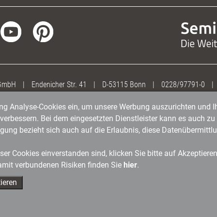
 GmbH
|
Endenicher Str. 41
|
D-53115 Bonn
|
0228/97791-0
|
gung Analyse-Cookies ein, um unsere Werbung auszurichten und Ih
erbessern. Bei dem eingesetzten Dienstleister kann es auch zu 
igung bezieht sich auch auf die Erlaubnis, diese Datenübermit
er Cookies einverstanden sind, klicken Sie bitte auf Akzeptiere
amit verbundenen Risiken finden Sie
hier
.
ieren