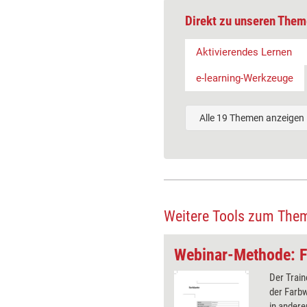
Direkt zu unseren Them
Aktivierendes Lernen
e-learning-Werkzeuge
Alle 19 Themen anzeigen
Weitere Tools zum The
Webinar-Methode: Ein Quadrat mit drei Strichen
Webinar-Methode: F
ehmer erhalten die Aufgabe ein
Der Train
it drei Strichen zu zeichnen. Das
der Farbw
verblüfft die meisten, daher ist
in andere