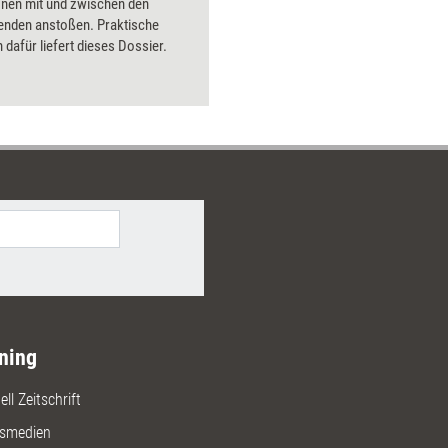
onen mit und zwischen den
Bilder.
enden anstoßen. Praktische
dafür liefert dieses Dossier.
ning
ll Zeitschrift
gsmedien