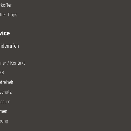
rkoffer
ffer Tipps
vice
iderrufen
ner / Kontakt
GB
freiheit
schutz
essum
men
bung