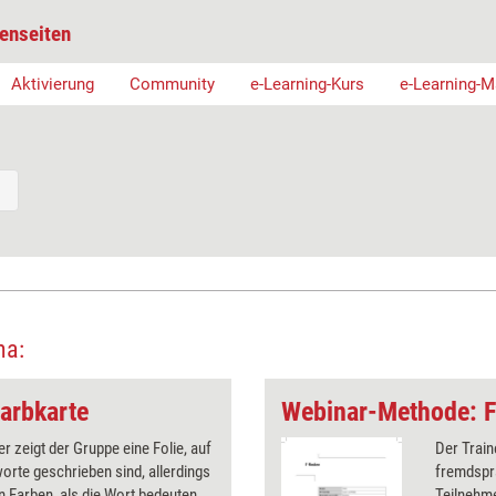
enseiten
Aktivierung
Community
e-Learning-Kurs
e-Learning-
ma:
arbkarte
Webinar-Methode: F
er zeigt der Gruppe eine Folie, auf
Der Train
orte geschrieben sind, allerdings
fremdspra
n Farben, als die Wort bedeuten.
Teilnehme