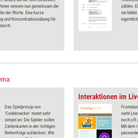
nehmer nennen nun gemeinsam die
zählen. E
rbe der Worte. Eine kurze
sie bilde
ng und Konzentrationsübung für
eigentlic
durch.
ema:
Interaktionen im Li
Das Spielprinzip von
Frontalun
'Codeknacker' mutet sehr
sieht Liv
simpel an: Die Spieler sollen
noch oft 
Zahlenkarten in der richtigen
Mit dem r
Reihenfolge aufdecken. Wie
passenden