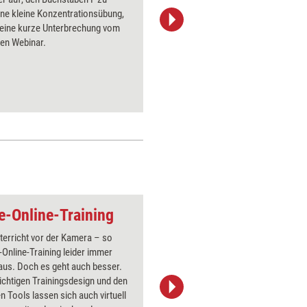
ine kleine Konzentrationsübung,
sind auf
t eine kurze Unterbrechung vom
mitzumach
hen Webinar.
Energizer
die Konze
ve-Online-Training
Gemeinsames e-lea
terricht vor der Kamera – so
Über 1000
e-Online-Training leider immer
Flipchart
aus. Doch es geht auch besser.
PowerPoin
ichtigen Trainingsdesign und den
Bildsprac
 Tools lassen sich auch virtuell
aktuell ha