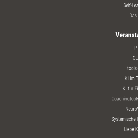
Self-Le
Das 
Veranst
P
CU
tools
KI im T
KI für E
Coachingtools
Neuro
Systemische I
Liebe K