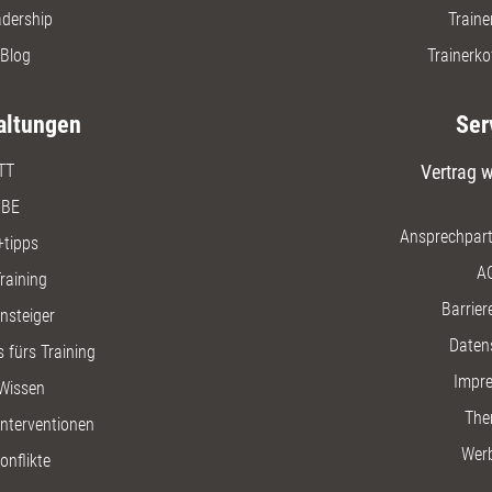
adership
Traine
Blog
Trainerko
altungen
Ser
TT
Vertrag w
BE
Ansprechpart
+tipps
A
raining
Barriere
insteiger
Daten
 fürs Training
Impr
Wissen
The
nterventionen
Wer
onflikte