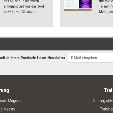
das bei den Teilnehmern
Interakti
ankommt und was das Tool
Teilnehm
bewirkt, verrät unser
Methoden 
Praxistest.
elt in Ihrem Postfach: Unser Newsletter
rung
Trai
nare Magazin
Training aktue
ip-Medien
Trainin