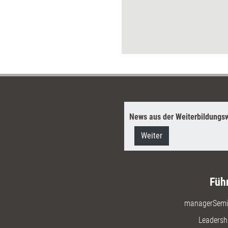
h gute Ideen entstehen ...
News aus der Weiterbildungsw
Weiter
Füh
managerSemi
Leadersh