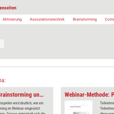
enseiten
Aktivierung
Assoziationstechnik
Brainstorming
Comm
ma:
Webinar-Methode: Brainstorming und Weiterarbeit
eispielen wird deutlich, wie ein
Teilnehme
ming im Webinar eingesetzt
Teilnehm
nn. Daraus entwickelt sich die
diese wer