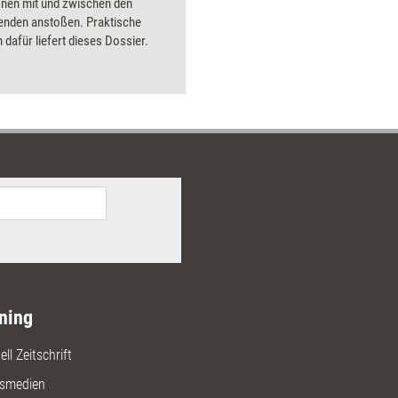
onen mit und zwischen den
Bilder.
enden anstoßen. Praktische
dafür liefert dieses Dossier.
ning
ll Zeitschrift
gsmedien