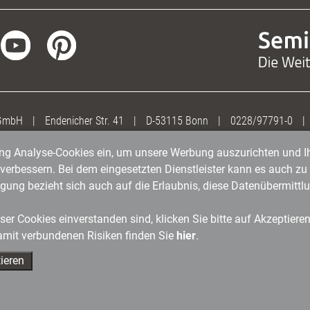
 GmbH
|
Endenicher Str. 41
|
D-53115 Bonn
|
0228/97791-0
|
gung Analyse-Cookies ein, um unsere Werbung auszurichten und Ih
erbessern. Bei dem eingesetzten Dienstleister kann es auch zu 
igung bezieht sich auch auf die Erlaubnis, diese Datenübermit
er Cookies einverstanden sind, klicken Sie bitte auf Akzeptiere
amit verbundenen Risiken finden Sie
hier
.
ieren