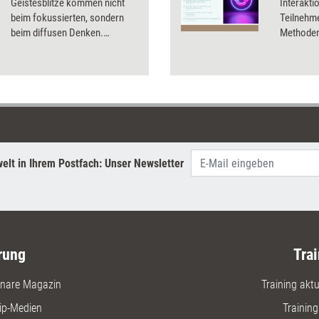
Geistesblitze kommen nicht
Interakti
beim fokussierten, sondern
Teilnehm
beim diffusen Denken.
Methoden 
Müßiggang hilft also dabei,
erfolgreich zu sein.
elt in Ihrem Postfach: Unser Newsletter
rung
Trai
nare Magazin
Training aktue
ip-Medien
Trainin