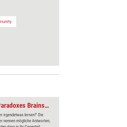
unity
Webinar-Methode: Paradoxes Brainstorming
r irgendetwas lernen?' Die
Die Teiln
er nennen mögliche Antworten,
einem Bil
den dann in ihr Gegenteil
unterteil