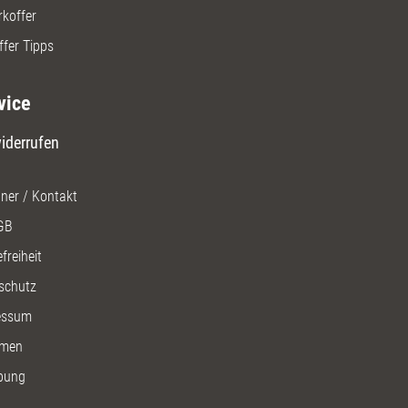
rkoffer
ffer Tipps
vice
iderrufen
ner / Kontakt
GB
freiheit
schutz
essum
men
bung