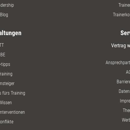
adership
Traine
Blog
Trainerko
altungen
Ser
TT
Vertrag w
BE
Ansprechpart
+tipps
A
raining
Barriere
insteiger
Daten
 fürs Training
Impr
Wissen
The
nterventionen
Wer
onflikte