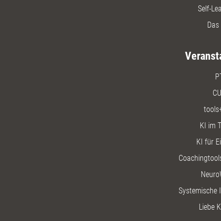
Self-Le
Das 
Veranst
P
CU
tools
KI im T
KI für E
Coachingtools
Neuro
Systemische I
Liebe K