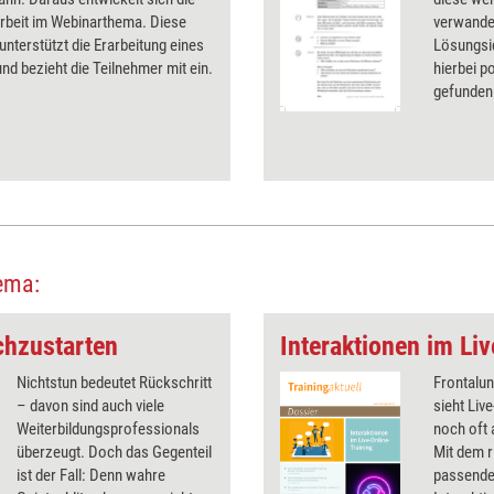
rbeit im Webinarthema. Diese
verwandel
nterstützt die Erarbeitung eines
Lösungsi
d bezieht die Teilnehmer mit ein.
hierbei p
gefunden
ema:
chzustarten
Interaktionen im Li
Nichtstun bedeutet Rückschritt
Frontalun
– davon sind auch viele
sieht Liv
Weiterbildungsprofessionals
noch oft 
überzeugt. Doch das Gegenteil
Mit dem r
ist der Fall: Denn wahre
passenden