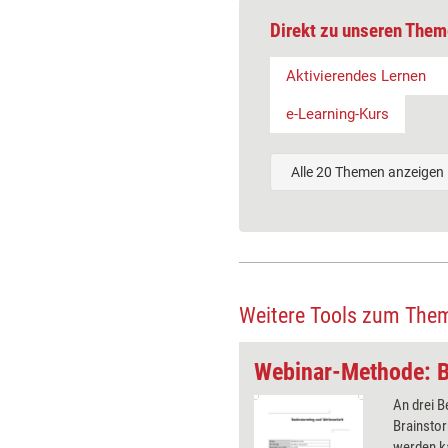
Direkt zu unseren Them
Aktivierendes Lernen
e-Learning-Kurs
Alle 20 Themen anzeigen
Weitere Tools zum The
 finden
er präsentiert einen
An drei B
chigen Satz und fordert die
Brainstor
r auf, den Buchstaben F zu
werden ka