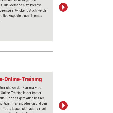
t. Die Methode hilft, kreative
Konzentra
deen zu entwickeln. Auch werden
Webinarp
ositive Aspekte eines Themas
.
ve-Online-Training
Gemeinsames e-lea
terricht vor der Kamera – so
Über 1000
e-Online-Training leider immer
Flipchart
aus. Doch es geht auch besser.
PowerPoin
ichtigen Trainingsdesign und den
Bildsprac
 Tools lassen sich auch virtuell
aktuell ha