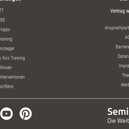
TT
Vertrag w
BE
Ansprechpart
+tipps
A
raining
Barriere
insteiger
Daten
 fürs Training
Impr
Wissen
The
nterventionen
Wer
onflikte