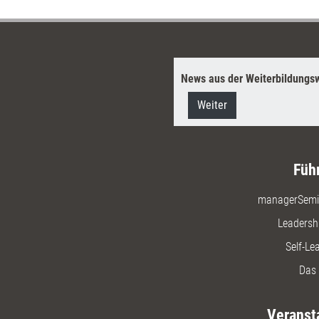
rtensystem verwendbar.
News aus der Weiterbildungsw
Weiter
Füh
managerSemi
Leadersh
Self-Le
Das 
Veranst