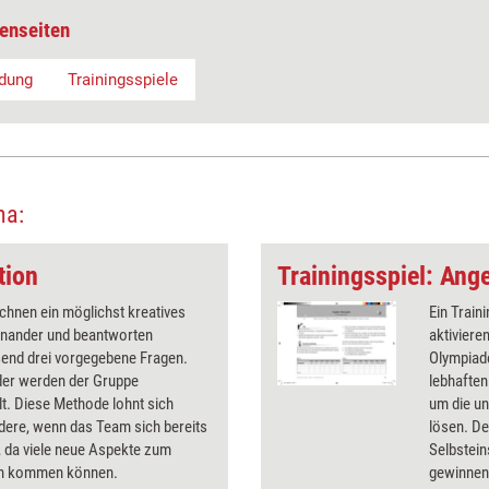
enseiten
dung
Trainingsspiele
ma:
tion
Trainingsspiel: An
chnen ein möglichst kreatives
Ein Train
einander und beantworten
aktiviere
ßend drei vorgegebene Fragen.
Olympiade
der werden der Gruppe
lebhafte
lt. Diese Methode lohnt sich
um die un
dere, wenn das Team sich bereits
lösen. De
, da viele neue Aspekte zum
Selbstei
n kommen können.
gewinnen