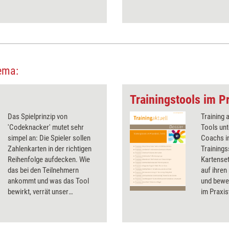
ema:
Trainingstools im Pr
Das Spielprinzip von
Training 
'Codeknacker' mutet sehr
Tools unt
simpel an: Die Spieler sollen
Coachs in
Zahlenkarten in der richtigen
Trainings
Reihenfolge aufdecken. Wie
Kartenset
das bei den Teilnehmern
auf ihren
ankommt und was das Tool
und bewer
bewirkt, verrät unser
im Praxis
Praxistest.
Testerge
Infos zu 