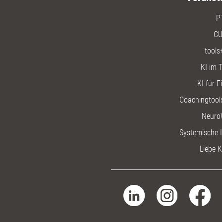
P
CU
tools
KI im T
KI für E
Coachingtools
Neuro
Systemische I
Liebe K