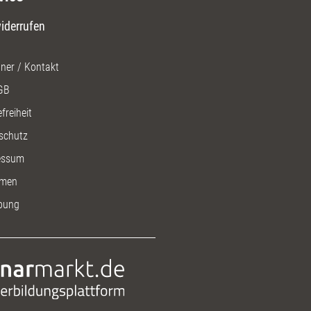
iderrufen
ner / Kontakt
GB
freiheit
schutz
essum
men
bung