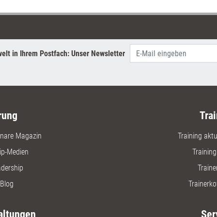
elt in Ihrem Postfach: Unser Newsletter
rung
Trai
nare Magazin
Training aktue
ip-Medien
Trainin
adership
Traine
Blog
Trainerko
altungen
Ser