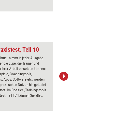
axistest, Teil 10
Schuhe
aktuell nimmt in jeder Ausgabe
Über 1000
er die Lupe, die Trainer und
Flipchart
 ihrer Arbeit einsetzen können:
PowerPoin
spiele, Coachingtools,
Bildsprac
s, Apps, Software etc. werden
aktuell ha
 praktischen Nutzen hin getestet
Bilder.
tet. Im Dossier „Trainingstools
test, Teil 10“ können Sie alle
bnisse aus 2016 nachlesen – mit
Preisen und Bezugsquellen.