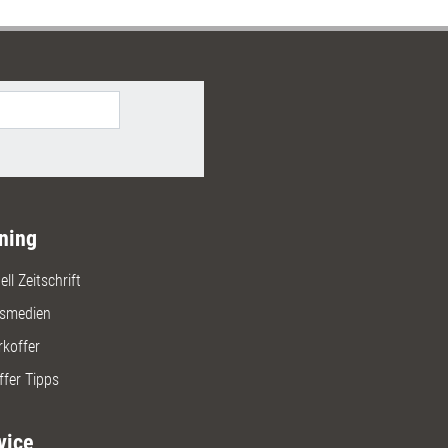
ning
ll Zeitschrift
gsmedien
rkoffer
ffer Tipps
vice