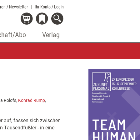
eren / Newsletter
Ihr Konto
/ Login
chaft/Abo
Verlag
ea Rolofs,
Konrad Rump
,
er auf, fassen sich zwischen
n Tausendfüßler - in eine