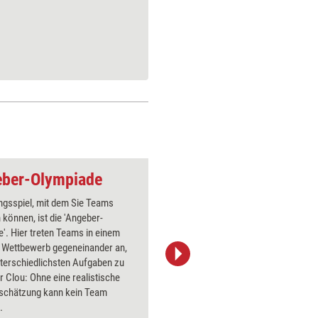
geber-Olympiade
Trainingsspiel: Die
ingsspiel, mit dem Sie Teams
Ein Team
n können, ist die 'Angeber-
'Sänfte' 
'. Hier treten Teams in einem
transporti
n Wettbewerb gegeneinander an,
Teamentw
terschiedlichsten Aufgaben zu
machen. S
r Clou: Ohne eine realistische
in der An
nschätzung kann kein Team
.