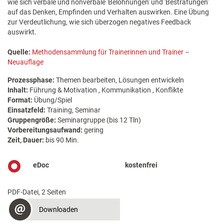
wie sich verbale und nonverbale 'Belohnungen' und 'Bestrafungen'
auf das Denken, Empfinden und Verhalten auswirken. Eine Übung
zur Verdeutlichung, wie sich überzogen negatives Feedback
auswirkt.
Quelle:
Methodensammlung für Trainerinnen und Trainer –
Neuauflage
Prozessphase:
Themen bearbeiten, Lösungen entwickeln
Inhalt:
Führung & Motivation , Kommunikation , Konflikte
Format:
Übung/Spiel
Einsatzfeld:
Training, Seminar
Gruppengröße:
Seminargruppe (bis 12 Tln)
Vorbereitungsaufwand:
gering
Zeit, Dauer:
bis 90 Min.
eDoc
kostenfrei
PDF-Datei, 2 Seiten
Downloaden