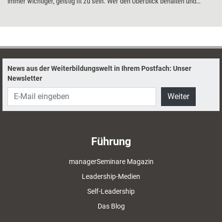
immer wichtiger, geistig fit zu sein. Wer den Überblick behalten und
fundierte Entscheidungen treffen will, braucht ein gut trainiertes Gehirn.
Genau hier setzen Gehirnjogging-Apps an: Mit spielerischen Übungen
wollen sie unterstützen, kognitive Fähigkeiten zu fördern. Training
aktuell hat eine von diesen Anwendungen getestet: die App „Impulse“.
News aus der Weiterbildungswelt in Ihrem Postfach: Unser
Newsletter
Weiter
Führung
managerSeminare Magazin
Leadership-Medien
Self-Leadership
Das Blog