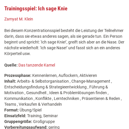
Trainingsspiel: Ich sage Knie
Zamyat M. Klein
Bei diesem Konzentrationsspiel besteht die Leistung der Teilnehmer
darin, dass sie etwas anderes sagen, als sie gerade tun. Ein Person
beginnt und spricht: 'Ich sage Knie!', greift sich aber an die Nase. Der
nächste wiederholt: 'Ich sage Nase!' und fasst sich an ein anderes
Körperteil usw.
Quelle:
Das tanzende Kamel
Prozessphase:
Kennenlernen, Auflockern, Aktivieren
Inhalt:
Arbeits- & Selbstorganisation , Change-Management ,
Entscheidungsfindung & Strategieentwicklung , Führung &
Motivation , Gesundheit , Ideen & Problemlösungen finden ,
Kommunikation , Konflikte , Lerntechniken , Präsentieren & Reden ,
Teams , Verkaufen & Verhandeln
Format:
Übung/Spiel
Einsatzfeld:
Training, Seminar
Gruppengröße:
Großgruppe
Vorbereitungsaufwand:
gering