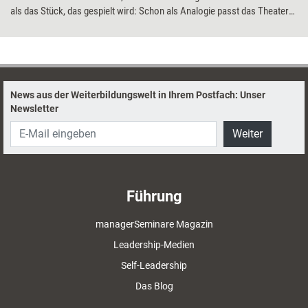
als das Stück, das gespielt wird: Schon als Analogie passt das Theater
gut zum Training. Wie es auch praktisch Seminare bereichern kann,
erklären Amelie Funcke und Maria Havermann-Feye, Autorinnen des
druckfrischen Buchs 'Training mit Theater'.
News aus der Weiterbildungswelt in Ihrem Postfach: Unser
Newsletter
Weiter
Führung
managerSeminare Magazin
Leadership-Medien
Self-Leadership
Das Blog