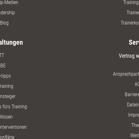
ip-Medien
Trainin
adership
Traine
Blog
Trainerko
altungen
Ser
TT
Vertrag w
BE
Ansprechpart
+tipps
A
raining
Barriere
insteiger
Daten
 fürs Training
Impr
Wissen
The
nterventionen
Wer
onflikte