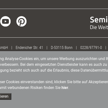
 GmbH
|
Endenicher Str. 41
|
D-53115 Bonn
|
0228/97791-0
|
gung Analyse-Cookies ein, um unsere Werbung auszurichten und Ih
erbessern. Bei dem eingesetzten Dienstleister kann es auch zu 
igung bezieht sich auch auf die Erlaubnis, diese Datenübermit
er Cookies einverstanden sind, klicken Sie bitte auf Akzeptiere
amit verbundenen Risiken finden Sie
hier
.
ieren