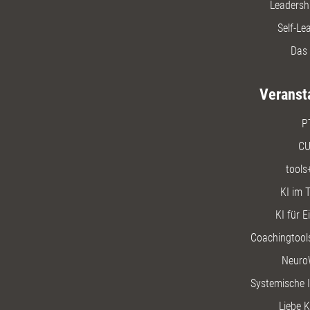
Leadersh
Self-Le
Das 
Veranst
P
CU
tools
KI im T
KI für E
Coachingtools
Neuro
Systemische I
Liebe K