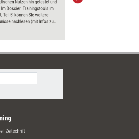
ktischen Nutzen hin getestet und
aktuell ha
 Im Dossier 'Trainingstools im
Bilder.
t, Teil 5' können Sie weitere
nisse nachlesen (mit Infos zu
nd Bezugsquellen). Getestet
a. verschiedene Trainingsspiele
nsets, eine Trainings-DVD und ein
ionstool.
ning
ll Zeitschrift