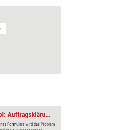
e
Problemlösungs-Tool: Auftragsklärung
eines Formulars wird das Problem
Die Kraft