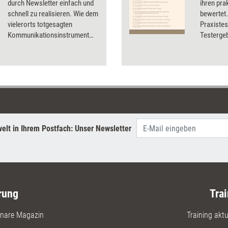
durch Newsletter einfach und
ihren pra
schnell zu realisieren. Wie dem
bewertet.
vielerorts totgesagten
Praxistes
Kommunikationsinstrument
Testergeb
Leben eingehaucht werden
Preisen u
kann und was es dabei zu
wurden u.
beachten gilt.
und Karte
Präsentat
elt in Ihrem Postfach: Unser Newsletter
rung
Trai
nare Magazin
Training aktue