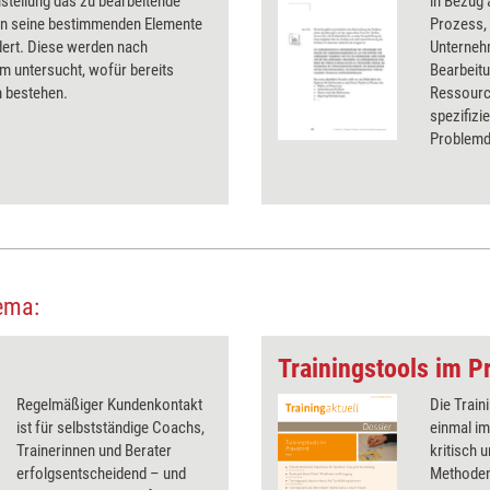
stellung das zu bearbeitende
in Bezug
in seine bestimmenden Elemente
Prozess,
dert. Diese werden nach
Unterneh
m untersucht, wofür bereits
Bearbeit
 bestehen.
Ressourc
spezifizi
Problemde
der Team
stellt ei
Personen
ema:
Trainingstools im Pr
Regelmäßiger Kundenkontakt
Die Train
ist für selbstständige Coachs,
einmal im
Trainerinnen und Berater
kritisch 
erfolgsentscheidend – und
Methoden