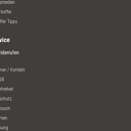
gsmedien
rkoffer
ffer Tipps
vice
iderrufen
ner / Kontakt
GB
freiheit
schutz
essum
men
bung