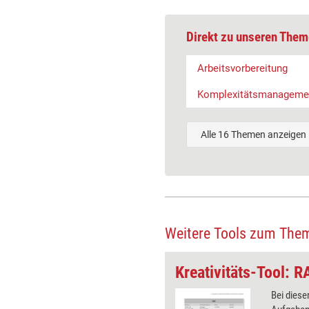
Direkt zu unseren Them
Arbeitsvorbereitung
Komplexitätsmanageme
Alle 16 Themen anzeigen
Weitere Tools zum The
Problemlösungs-Tool: Auswirkungsanalyse
untersucht, welche
Bei dies