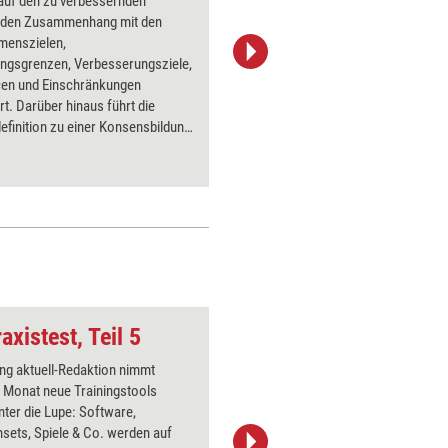
 auf den zu verbessernden
Werkzeug
 den Zusammenhang mit den
Faktoren 
menszielen,
hinderlic
ungsgrenzen, Verbesserungsziele,
diese We
en und Einschränkungen
entwickel
ert. Darüber hinaus führt die
Gewährlei
finition zu einer Konsensbildung
und diese
mitglieder über das Problem und
Maßnahm
ne Erläuterung des Problems für
Kommunik
 außerhalb der Gruppe dar.
axistest, Teil 5
Nuss knacken
ing aktuell-Redaktion nimmt
Über 1000
 Monat neue Trainingstools
Flipchart
unter die Lupe: Software,
PowerPoin
sets, Spiele & Co. werden auf
Bildsprac