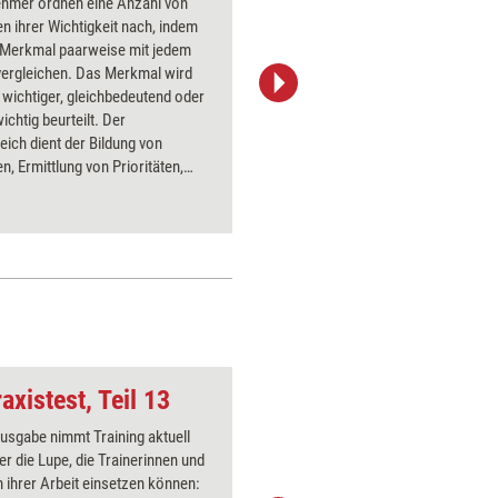
ehmer ordnen eine Anzahl von
Die Rege
 ihrer Wichtigkeit nach, indem
Prozesse
s Merkmal paarweise mit jedem
und Ausw
vergleichen. Das Merkmal wird
eingesetz
wichtiger, gleichbedeutend oder
Stichprob
ichtig beurteilt. Der
und Eingr
eich dient der Bildung von
dem so er
n, Ermittlung von Prioritäten,
Prozess b
ng von Zielen, Auswahl von
dass Unre
ven.
erkennbar
axistest, Teil 13
Nuss knacken
Ausgabe nimmt Training aktuell
Über 1000
er die Lupe, die Trainerinnen und
Flipchart
 ihrer Arbeit einsetzen können:
PowerPoin