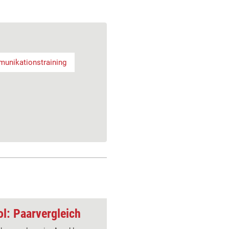
unikationstraining
l: Paarvergleich
Problemlösungs-Too