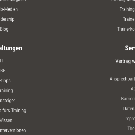
ip-Medien
Trainin
adership
Traine
Blog
Trainerko
altungen
Ser
TT
Vertrag w
BE
Ansprechpart
+tipps
A
raining
Barriere
insteiger
Daten
 fürs Training
Impr
Wissen
The
nterventionen