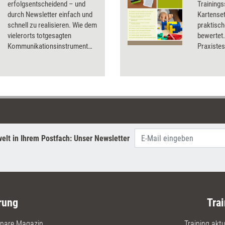
erfolgsentscheidend – und
Trainings
durch Newsletter einfach und
Kartenset
schnell zu realisieren. Wie dem
praktisch
vielerorts totgesagten
bewertet.
Kommunikationsinstrument
Praxistest
Leben eingehaucht werden
Testerge
kann und was es dabei zu
beachten gilt.
elt in Ihrem Postfach: Unser Newsletter
rung
Trai
nare Magazin
Training aktue