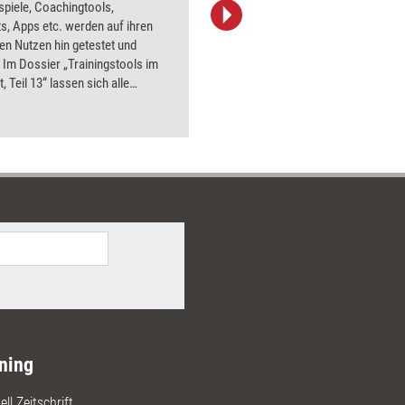
spiele, Coachingtools,
Bildsprac
s, Apps etc. werden auf ihren
aktuell ha
en Nutzen hin getestet und
Bilder.
 Im Dossier „Trainingstools im
, Teil 13“ lassen sich alle
bnisse aus 2019 nachlesen.
ning
ll Zeitschrift