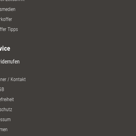
gsmedien
rkoffer
ffer Tipps
vice
iderrufen
ner / Kontakt
GB
freiheit
schutz
essum
men