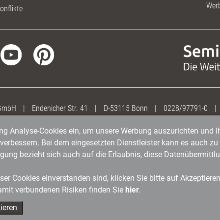
Wer
onflikte
 GmbH
|
Endenicher Str. 41
|
D-53115 Bonn
|
0228/97791-0
|
gung Analyse-Cookies ein, um unsere Werbung auszurichten und Ih
erbessern. Bei dem eingesetzten Dienstleister kann es auch zu 
igung bezieht sich auch auf die Erlaubnis, diese Datenübermit
er Cookies einverstanden sind, klicken Sie bitte auf Akzeptiere
amit verbundenen Risiken finden Sie
hier
.
ieren