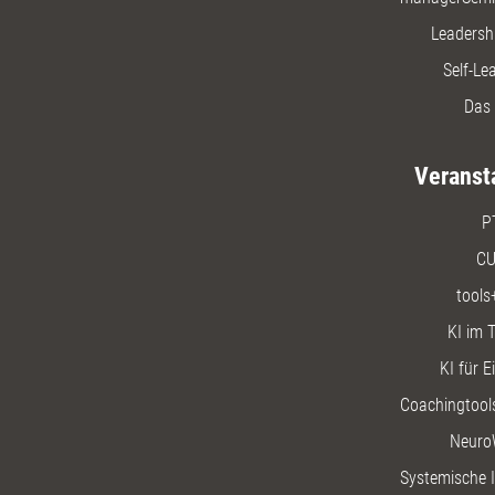
Leadersh
Self-Le
Das 
Veranst
P
CU
tools
KI im T
KI für E
Coachingtools
Neuro
Systemische I