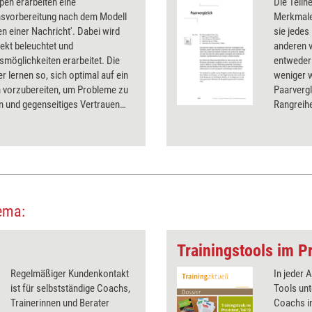
pen erarbeiten eine
Die Teiln
svorbereitung nach dem Modell
Merkmalen
ten einer Nachricht'. Dabei wird
sie jede
ekt beleuchtet und
anderen 
möglichkeiten erarbeitet. Die
entweder 
r lernen so, sich optimal auf ein
weniger w
 vorzubereiten, um Probleme zu
Paarvergl
n und gegenseitiges Vertrauen
Rangreihe
en.
Gewichtu
Alternati
ema:
Trainingstools im Pr
Regelmäßiger Kundenkontakt
In jeder 
ist für selbstständige Coachs,
Tools unt
Trainerinnen und Berater
Coachs in