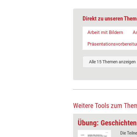
Direkt zu unseren Them
Arbeit mit Bildern
A
Präsentationsvorbereitu
Alle 15 Themen anzeigen
Weitere Tools zum The
Webinar-Methode: Mit Requisiten und Humor
r Bildimpuls kann als Einstieg in
Die Teil