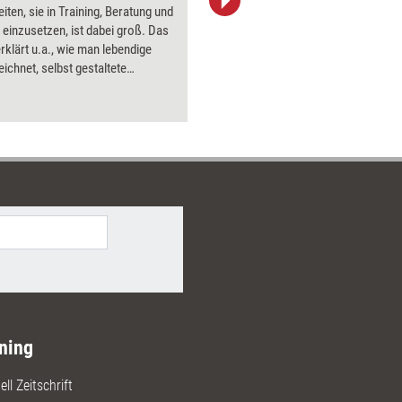
iten, sie in Training, Beratung und
aktuell ha
einzusetzen, ist dabei groß. Das
Bilder.
rklärt u.a., wie man lebendige
eichnet, selbst gestaltete
n verwendet und durch
tes die Beziehung zum Coachee
t.
ning
ll Zeitschrift