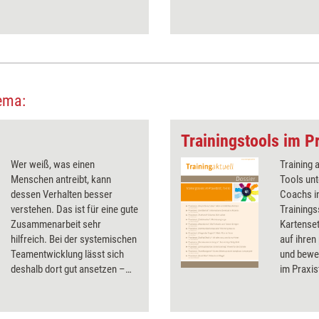
nsfragen und Einsatzvorschlägen.
ema:
Trainingstools im Pr
Wer weiß, was einen
Training 
Menschen antreibt, kann
Tools unt
dessen Verhalten besser
Coachs in
verstehen. Das ist für eine gute
Trainings
Zusammenarbeit sehr
Kartenset
hilfreich. Bei der systemischen
auf ihren
Teamentwicklung lässt sich
und bewer
deshalb dort gut ansetzen –
im Praxis
mit ein paar Kartensets und
Testerge
dieser spielerischen
Infos zu 
Intervention.