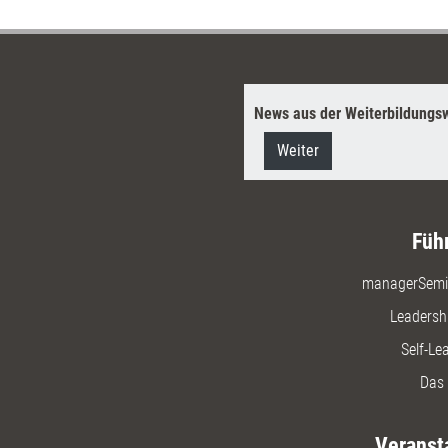
News aus der Weiterbildungsw
Weiter
Füh
managerSemi
Leadersh
Self-Le
Das 
Veranst