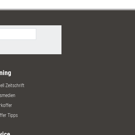
ning
ll Zeitschrift
gsmedien
rkoffer
ffer Tipps
vice