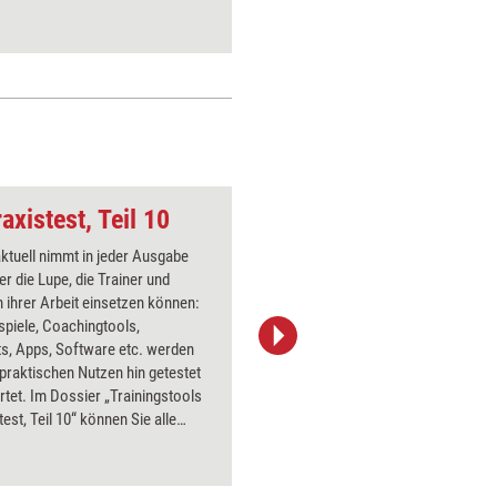
Einsatzv
axistest, Teil 10
Kaninchen mit Möhr
aktuell nimmt in jeder Ausgabe
Über 1000
er die Lupe, die Trainer und
Flipchart
 ihrer Arbeit einsetzen können:
PowerPoin
spiele, Coachingtools,
Bildsprac
s, Apps, Software etc. werden
aktuell ha
 praktischen Nutzen hin getestet
Bilder.
tet. Im Dossier „Trainingstools
test, Teil 10“ können Sie alle
bnisse aus 2016 nachlesen – mit
Preisen und Bezugsquellen.