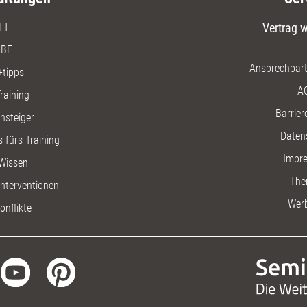
TT
Vertrag w
BE
Ansprechpart
+tipps
A
raining
Barriere
insteiger
Daten
 fürs Training
Impr
Wissen
The
nterventionen
Wer
onflikte