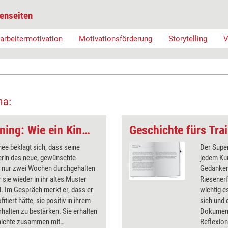
enseiten
arbeitermotivation
Motivationsförderung
Storytelling
V
ma:
Geschichte fürs Training: Wie ein Kind laufen lernt
ee beklagt sich, dass seine
Der Supe
erin das neue, gewünschte
jedem Kun
n nur zwei Wochen durchgehalten
Gedanken 
r sie wieder in ihr altes Muster
Riesenerf
l. Im Gespräch merkt er, dass er
wichtig e
itiert hätte, sie positiv in ihrem
sich und 
halten zu bestärken. Sie erhalten
Dokument
hichte zusammen mit
Reflexio