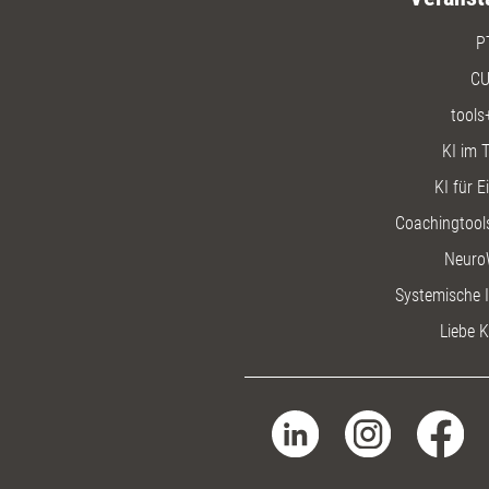
P
CU
tools
KI im T
KI für E
Coachingtools
Neuro
Systemische I
Liebe K