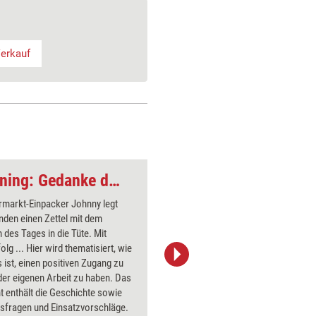
erkauf
Geschichte fürs Training: Gedanke des Tages
Geschichte fürs Tra
rmarkt-Einpacker Johnny legt
Die Gesc
den einen Zettel mit dem
wegen se
des Tages in die Tüte. Mit
lange ver
olg ... Hier wird thematisiert, wie
Erfindung
s ist, einen positiven Zugang zu
Hiermit k
der eigenen Arbeit zu haben. Das
Innovatio
 enthält die Geschichte sowie
Das Doku
nsfragen und Einsatzvorschläge.
sowie Re