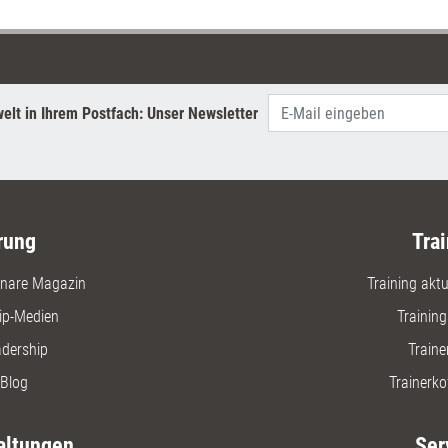
elt in Ihrem Postfach: Unser Newsletter
rung
Trai
nare Magazin
Training aktue
ip-Medien
Trainin
adership
Traine
Blog
Trainerko
altungen
Ser