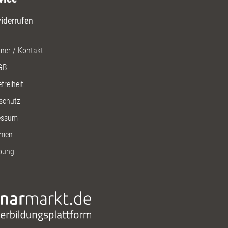
iderrufen
ner / Kontakt
GB
freiheit
schutz
essum
men
bung