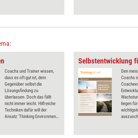
ema:
en
Coachs und Trainer wissen,
Den meist
dass es oft gut ist, dem
Coachs is
Gegenüber selbst die
Coachees 
Lösungsfindung zu
Entwicklu
überlassen. Doch das fällt
Wachstum
nicht immer leicht. Hilfreiche
liegen fü
Techniken dafür will der
wichtigst
Ansatz 'Thinking Environment'
auszusch
liefern, der in der ­
persönlic
englischsprachigen Welt schon
Anregung
etabliert ist. Im Juni 2016
Dossier.