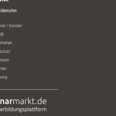
iderrufen
ner / Kontakt
GB
freiheit
schutz
essum
men
bung