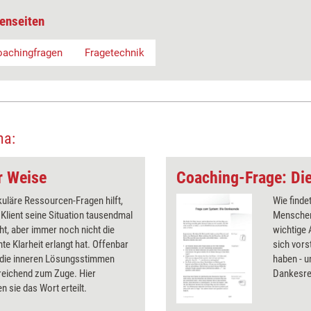
enseiten
achingfragen
Fragetechnik
ma:
r Weise
Coaching-Frage: Di
kuläre Ressourcen-Fragen hilft,
Wie finde
Klient seine Situation tausendmal
Menschen
t, aber immer noch nicht die
wichtige
e Klarheit erlangt hat. Offenbar
sich vorst
ie inneren Lösungsstimmen
haben - u
reichend zum Zuge. Hier
Dankesre
sie das Wort erteilt.