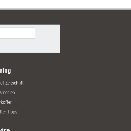
ning
ll Zeitschrift
gsmedien
rkoffer
ffer Tipps
vice