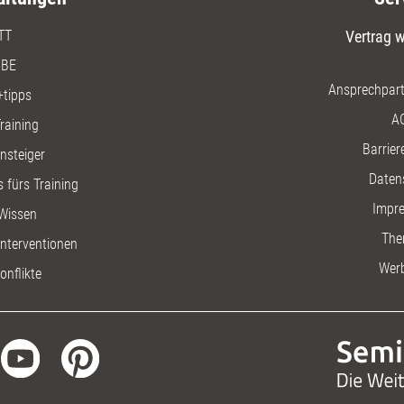
TT
Vertrag w
BE
Ansprechpart
+tipps
A
raining
Barriere
insteiger
Daten
 fürs Training
Impr
Wissen
The
nterventionen
Wer
onflikte