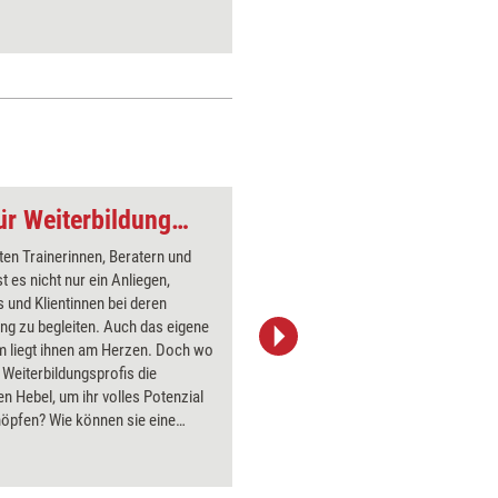
Selbstentwicklung für Weiterbildungsprofis
Einstieg
en Trainerinnen, Beratern und
Über 1000
t es nicht nur ein Anliegen,
Flipchart
und Klientinnen bei deren
PowerPoin
ng zu begleiten. Auch das eigene
Bildsprac
 liegt ihnen am Herzen. Doch wo
aktuell ha
r Weiterbildungsprofis die
Bilder.
en Hebel, um ihr volles Potenzial
öpfen? Wie können sie eine
he Transformation einleiten?
en und Denkanstöße liefert das