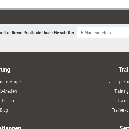
erscheint nun das Buch, in dem
Nancy Kline ihr Konzept
beschreibt, erstmals auch auf
Deutsch.
elt in Ihrem Postfach: Unser Newsletter
rung
Trai
nare Magazin
Training aktue
ip-Medien
Trainin
adership
Traine
Blog
Trainerko
altungen
Ser