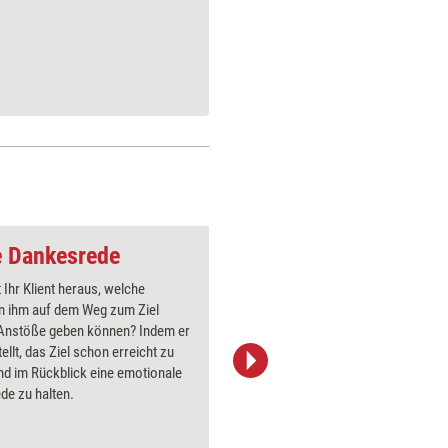
e Dankesrede
Coaching-Frage: Mo
t Ihr Klient heraus, welche
So manche
 ihm auf dem Weg zum Ziel
einsamen
 Anstöße geben können? Indem er
was ihm a
ellt, das Ziel schon erreicht zu
komplexe
nd im Rückblick eine emotionale
Andere M
de zu halten.
diese Sy
damit um