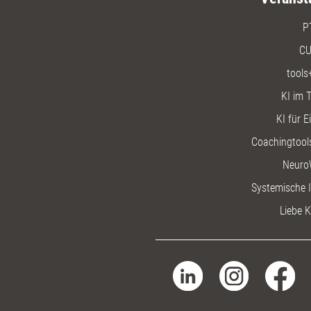
P
CU
tools
KI im T
KI für E
Coachingtools
Neuro
Systemische I
Liebe K