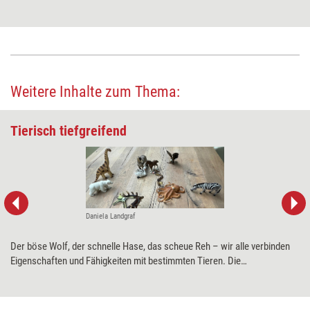
Weitere Inhalte zum Thema:
Tierisch tiefgreifend
Daniela Landgraf
Der böse Wolf, der schnelle Hase, das scheue Reh – wir alle verbinden
Eigenschaften und Fähigkeiten mit bestimmten Tieren. Die
Aufstellungsarbeit mit Symboltieren macht von genau diesen
Assoziationen Gebrauch und hilft u.a. dabei, Dynamiken darzustellen.
Was die Methode sonst noch leisten kann, zeigt Coach Daniela