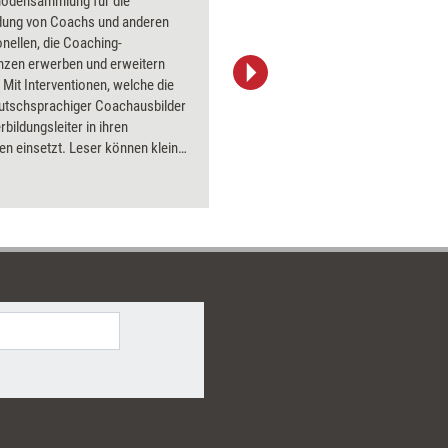
hodensammlung für die
ldung von Coachs und anderen
nellen, die Coaching-
zen erwerben und erweitern
Mit Interventionen, welche die
BC DESIGN / photocase.de
utschsprachiger Coachausbilder
rbildungsleiter in ihren
n einsetzt. Leser können kleine
durchführen, mit denen
liche Kompetenzelemente
 werden. Sie können sich mit
der Coach-Rolle , der Haltung
Selbstverständnisses
dersetzen. Komplexe Designs
n denen sich gerade
rittene Professionelle bzw. gut
te Gruppen mit der ganzen
tät des Coaching
dersetzen.