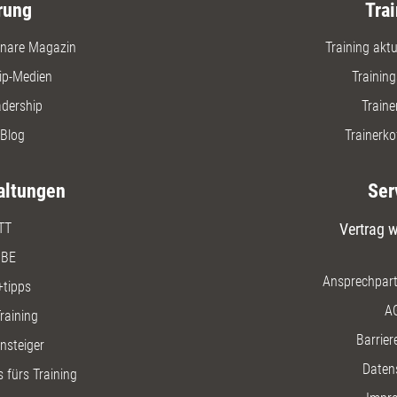
rung
Trai
nare Magazin
Training aktue
ip-Medien
Trainin
adership
Traine
Blog
Trainerko
altungen
Ser
TT
Vertrag w
BE
Ansprechpart
+tipps
A
raining
Barriere
insteiger
Daten
 fürs Training