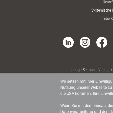
Neuro
Systemische I
Liebe K
managerSeminare Verlags
Wir setzen mit Ihrer Einwilli
Nutzung unserer Webseite zu v
die USA kommen. Ihre Einwill
Wenn Sie mit dem Einsatz dies
Datenverarbeitung und den d