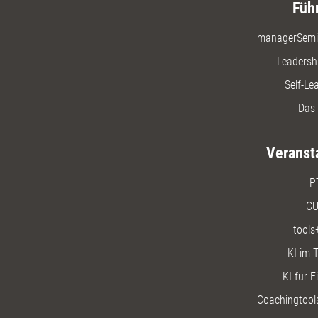
Füh
managerSemi
Leadersh
Self-Le
Das 
Veranst
P
CU
tools
KI im T
KI für E
Coachingtools