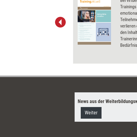
Wenn unterschiedliche
Bei virtu
Interessen aufeinanderstoßen,
Trainings
zieht eine Partei unweigerlich
emotional
den Kürzeren, wenn sie ihren
Teilnehme
Standpunkt nicht
verlieren
nachdrücklich genug vertritt.
den Inhal
Wie man diese Ausein­
Trainerin
andersetzung üben kann, zeigt
Bedürfni
Johanna Schott mit einem
virtuelle
Rollenspiel für den Einsatz in
und so In
Rhetorik- und
Kommunikationssemiaren.
News aus der Weiterbildungsw
Weiter