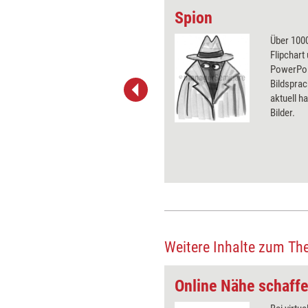
Spion
 wirkungsvolle Grafiken für
Über 1000
 und Pinnwand, für Handouts und
Flipchart
t-Charts erleichtern Ihre
PowerPoin
he. Als Mitglied von Training
Bildsprac
ben Sie Flatrate-Zugriff auf alle
aktuell ha
Bilder.
Weitere Inhalte zum Th
alle
Online Nähe schaff