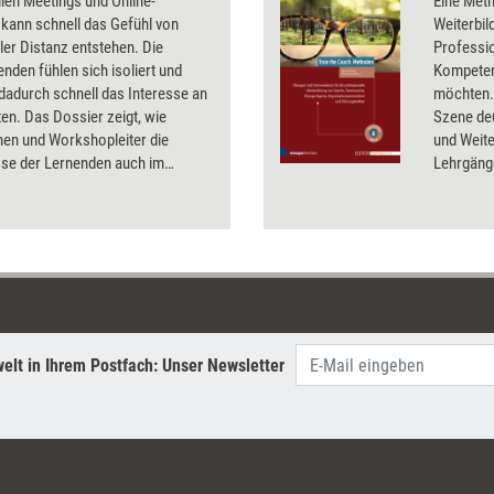
ellen Meetings und Online-
Eine Met
 kann schnell das Gefühl von
Weiterbi
er Distanz entstehen. Die
Professio
nden fühlen sich isoliert und
Kompeten
 dadurch schnell das Interesse an
möchten. 
ten. Das Dossier zeigt, wie
Szene de
nen und Workshopleiter die
und Weite
sse der Lernenden auch im
Lehrgänge
n Raum in den Mittelpunkt stellen
Übungen 
teraktion und Nähe schaffen.
handwerk
erworben
Aspekten 
und des 
auseinan
nutzen, i
fortgesch
elt in Ihrem Postfach: Unser Newsletter
entwickel
Komplexi
auseinan