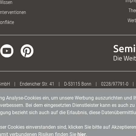
Impr
Wissen
The
nterventionen
Wer
onflikte
 GmbH
|
Endenicher Str. 41
|
D-53115 Bonn
|
0228/97791-0
|
gung Analyse-Cookies ein, um unsere Werbung auszurichten und Ih
erbessern. Bei dem eingesetzten Dienstleister kann es auch zu 
igung bezieht sich auch auf die Erlaubnis, diese Datenübermit
er Cookies einverstanden sind, klicken Sie bitte auf Akzeptiere
amit verbundenen Risiken finden Sie
hier
.