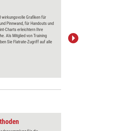
Fenster öffnen
 wirkungsvolle Grafiken für
Über 1000
 und Pinnwand, für Handouts und
Flipchart
t-Charts erleichtern Ihre
PowerPoin
he. Als Mitglied von Training
Bildsprac
ben Sie Flatrate-Zugriff auf alle
aktuell ha
Bilder.
ethoden
Kampf um die Turnh