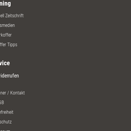
ning
ll Zeitschrift
gsmedien
rkoffer
ffer Tipps
vice
iderrufen
ner / Kontakt
GB
freiheit
schutz