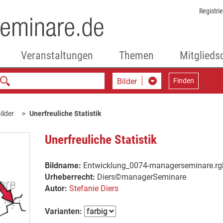
Registri
Veranstaltungen
Themen
Mitglieds
Bilder
Finden
ilder
Unerfreuliche Statistik
Unerfreuliche Statistik
Bildname:
Entwicklung_0074-managerseminare.rg
Urheberrecht:
Diers©managerSeminare
Autor:
Stefanie Diers
Varianten: