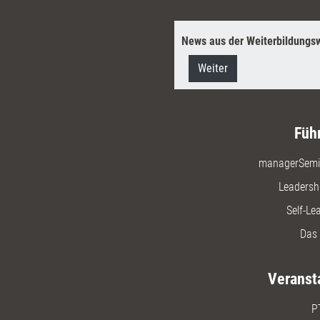
News aus der Weiterbildungsw
Weiter
Füh
managerSemi
Leadersh
Self-Le
Das 
Veranst
P