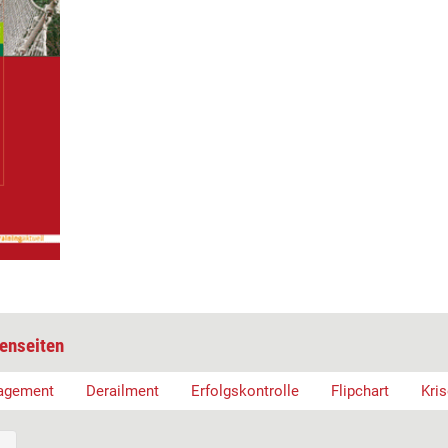
enseiten
agement
Derailment
Erfolgskontrolle
Flipchart
Kri