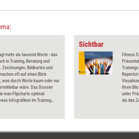
ema:
Sichtbar
sagt mehr als tausend Worte - das
Fitness 
ch in Training, Beratung und
Präsenta
 Zeichnungen, Bildkarten und
Trainings: Mit 'Sichtbar' erw
machen oft auf einen Blick
Repertoir
r, was durch Worte kaum oder nur
Visualisi
ermittelbar wäre. Das Dossier
Ihren Bli
wie man Flipcharts optimal
unter Prä
, was Infografiken im Training
als das Z
nd wie Skizzen für mehr
PowerPoi
ion mit dem Coachee sorgen.
Materiali
Vorgehen
Arbeiten 
die Zeit 