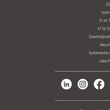
CU
tools
KI im T
KI für E
Coachingtools
Neuro
Systemische I
Liebe K