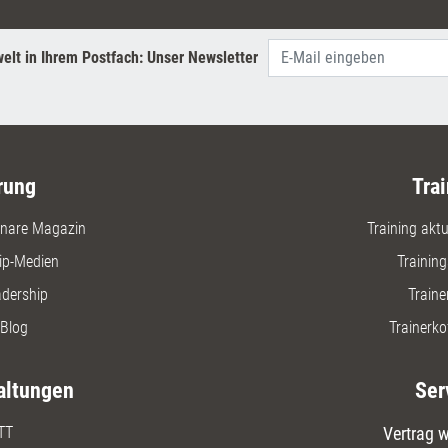
Beeindruc
Präsenta
Medienmi
elt in Ihrem Postfach: Unser Newsletter
Veransta
rung
Trai
nare Magazin
Training aktue
ip-Medien
Trainin
adership
Traine
Blog
Trainerko
altungen
Ser
TT
Vertrag w