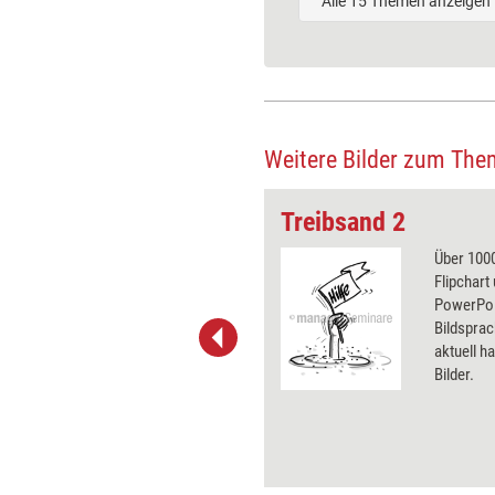
Alle 15 Themen anzeigen
Weitere Bilder zum The
Treibsand 2
 wirkungsvolle Grafiken für
Über 1000
 und Pinnwand, für Handouts und
Flipchart
t-Charts erleichtern Ihre
PowerPoin
he. Als Mitglied von Training
Bildsprac
ben Sie Flatrate-Zugriff auf alle
aktuell ha
Bilder.