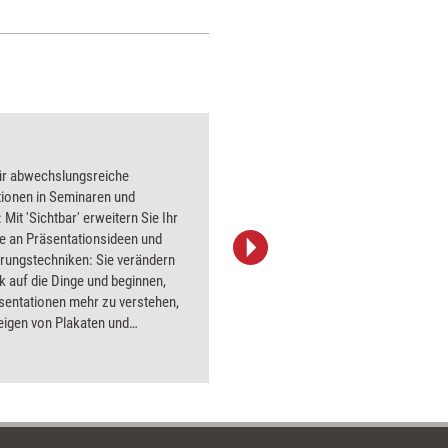
Cube – Das Visu-Ev
für abwechslungsreiche
tionen in Seminaren und
eitern Sie Ihr
e an Präsentationsideen und
erungstechniken: Sie verändern
Axel Rachow & Johannes Sauer
ck auf die Dinge und beginnen,
sentationen mehr zu verstehen,
eigen von Plakaten und
nt-Folien. Axel Rachow zeigt
en, Techniken und
sweisen, die das unkomplizierte
ermöglichen, denn oft genug ist
zur Vorbereitung eher knapp.