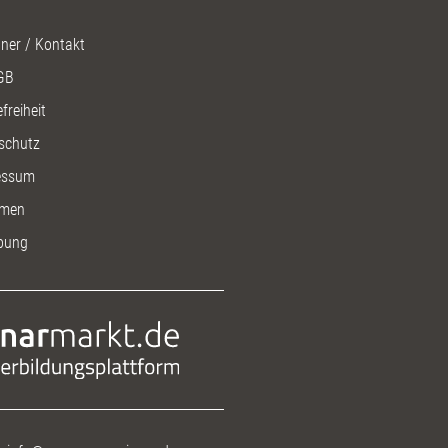
ner / Kontakt
GB
freiheit
schutz
essum
men
bung