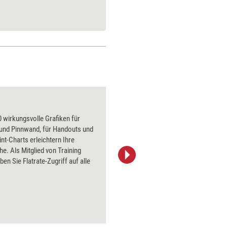
Treibsand 3
 wirkungsvolle Grafiken für
Über 1000
 und Pinnwand, für Handouts und
Flipchart
t-Charts erleichtern Ihre
PowerPoin
he. Als Mitglied von Training
Bildsprac
ben Sie Flatrate-Zugriff auf alle
aktuell ha
Bilder.