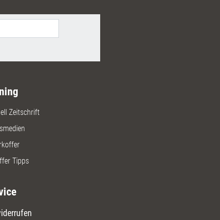
ken Sie mit originellen
tionsformen und einem
x in Seminaren und
ltungen.
ning
ll Zeitschrift
gsmedien
rkoffer
ffer Tipps
vice
iderrufen