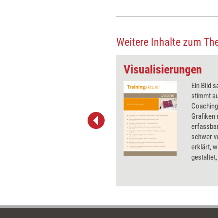
Weitere Inhalte zum Th
ent
Visualisierungen
Visualisierungen sind aus dem
Ein Bild 
Trainings- und Beratungsalltag
stimmt au
kaum noch wegzudenken. Wer
Coaching.
darin (noch) besser werden
Grafiken 
möchte, ist bei Cube – Das
erfassba
Visu-Event genau richtig: Einen
schwer v
Tag lang verraten Profis der
erklärt, 
Visualisierungsszene ihre
gestaltet
Tipps und Tricks.
leisten u
Interakt