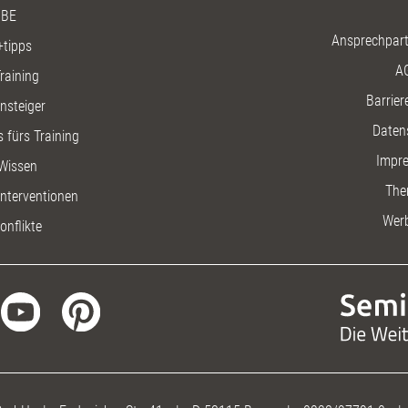
BE
Ansprechpart
+tipps
A
raining
Barriere
insteiger
Daten
 fürs Training
Impr
Wissen
The
nterventionen
Wer
onflikte