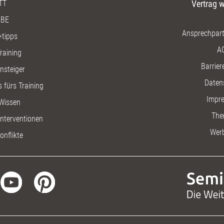
TT
Vertrag w
BE
Ansprechpart
+tipps
A
raining
Barriere
insteiger
Daten
 fürs Training
Impr
Wissen
The
nterventionen
Wer
onflikte