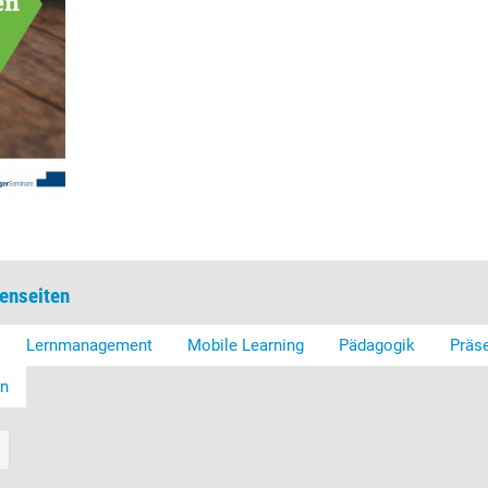
enseiten
Lernmanagement
Mobile Learning
Pädagogik
Präs
en