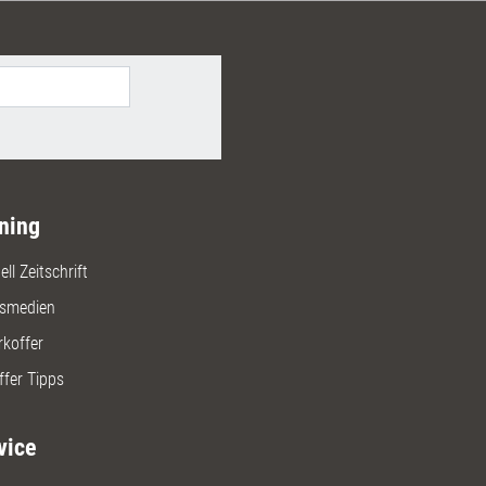
ning
ll Zeitschrift
gsmedien
rkoffer
ffer Tipps
vice