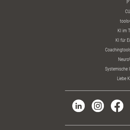
P
CU
tools
KI im T
KI für E
Coachingtools
Neuro
Systemische I
Liebe K