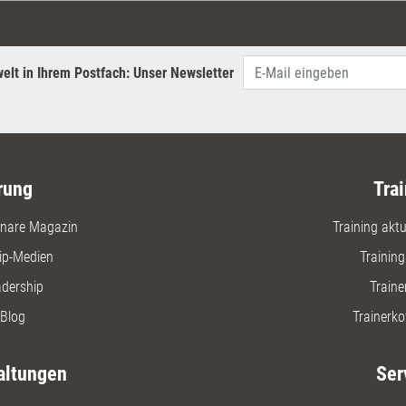
elt in Ihrem Postfach: Unser Newsletter
rung
Trai
nare Magazin
Training aktue
ip-Medien
Trainin
adership
Traine
Blog
Trainerko
altungen
Ser