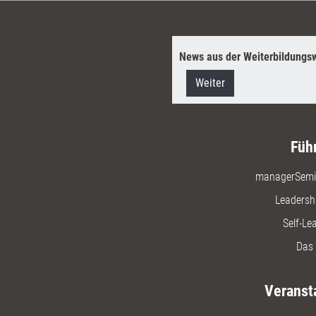
News aus der Weiterbildungsw
Weiter
Füh
managerSemi
Leadersh
Self-Le
Das 
Veranst