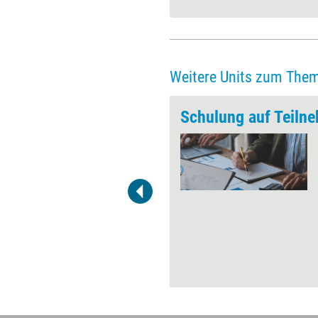
Weitere Units zum The
tellen
Ein Skript zu ihrer Schulung zu
erstellen, ist für viele
Trainerinnen und Trainer eine
lästige Pflicht. Schnell werden
einige Folien
zusammengestellt und mit
mehr oder weniger
aussagekräftigen Notizen
versehen.