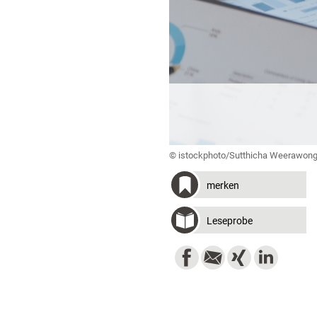
© istockphoto/Sutthicha Weerawon
merken
Leseprobe