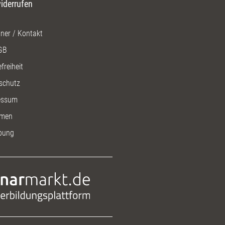
iderrufen
ner / Kontakt
GB
freiheit
schutz
essum
men
bung