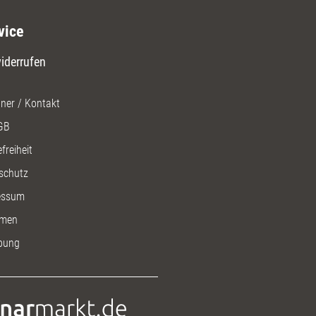
vice
iderrufen
ner / Kontakt
GB
freiheit
schutz
essum
men
bung