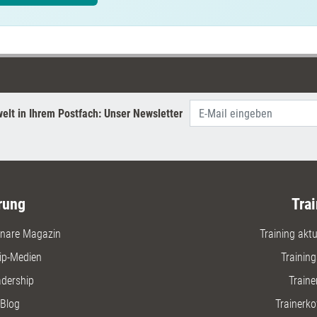
elt in Ihrem Postfach: Unser Newsletter
rung
Trai
nare Magazin
Training aktue
ip-Medien
Trainin
adership
Traine
Blog
Trainerko