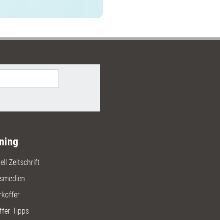
ning
ll Zeitschrift
gsmedien
rkoffer
ffer Tipps