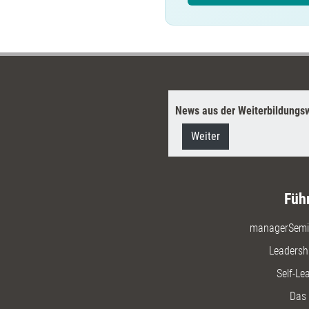
News aus der Weiterbildungsw
Weiter
Füh
managerSemi
Leadersh
Self-Le
Das 