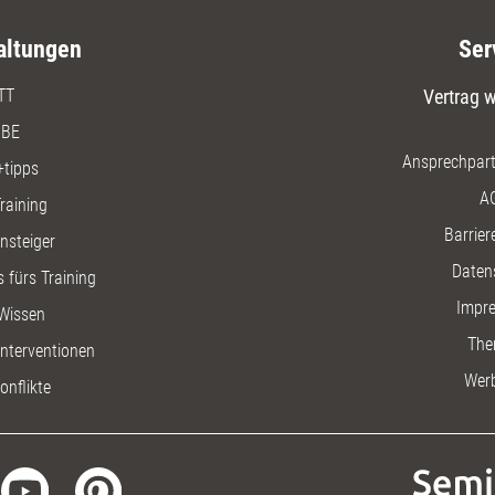
altungen
Ser
TT
Vertrag w
BE
Ansprechpart
+tipps
A
raining
Barriere
insteiger
Daten
 fürs Training
Impr
Wissen
The
nterventionen
Wer
onflikte