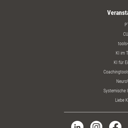
Veranst
P
CU
tools
KI im T
KI für E
Coachingtools
Neuro
Systemische I
Liebe K