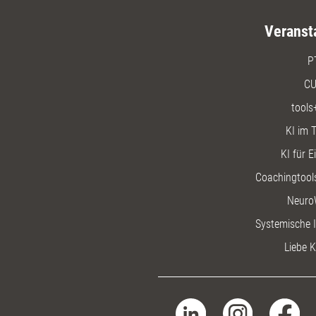
Veranst
P
CU
tools
KI im T
KI für E
Coachingtools
Neuro
Systemische I
Liebe K