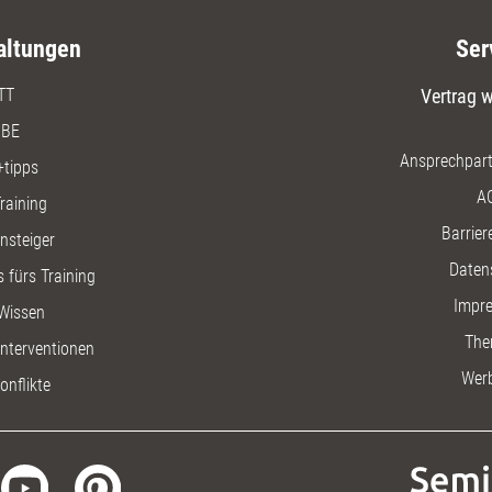
altungen
Ser
TT
Vertrag w
BE
Ansprechpart
+tipps
A
raining
Barriere
insteiger
Daten
 fürs Training
Impr
Wissen
The
nterventionen
Wer
onflikte