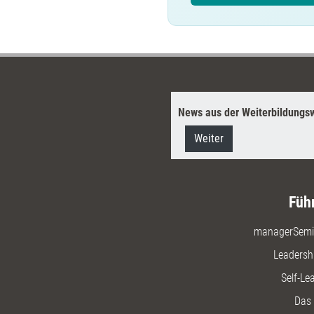
News aus der Weiterbildungsw
Weiter
Füh
managerSemi
Leadersh
Self-Le
Das 