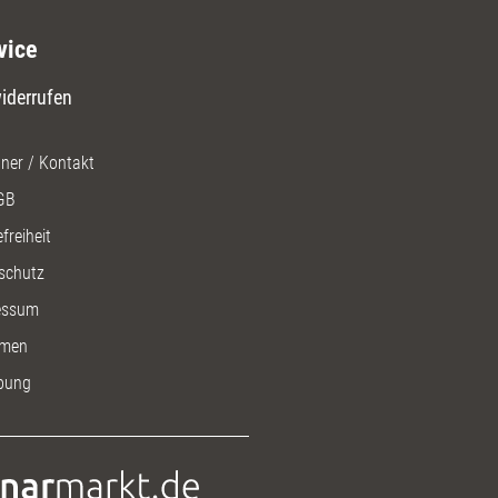
vice
iderrufen
ner / Kontakt
GB
freiheit
schutz
essum
men
bung