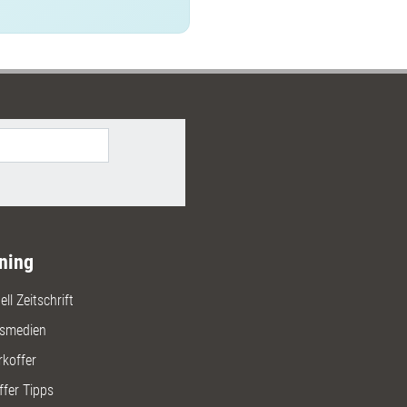
ning
ll Zeitschrift
gsmedien
rkoffer
ffer Tipps