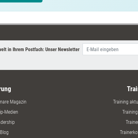
elt in Ihrem Postfach: Unser Newsletter
rung
Trai
nare Magazin
Training aktue
ip-Medien
Trainin
adership
Traine
Blog
Trainerko