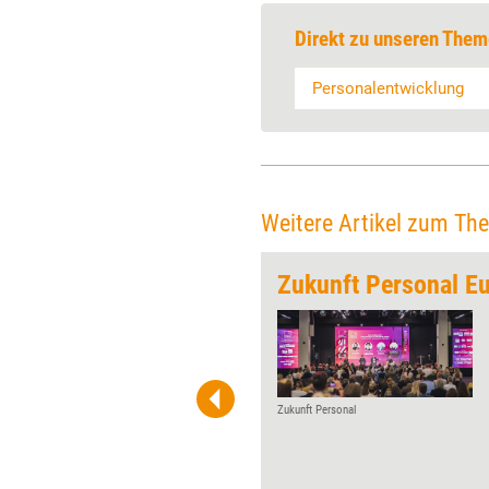
Direkt zu unseren Them
Personalentwicklung
Weitere Artikel zum Th
Gemeinschaft'
Zukunft Personal E
Jeden Monat gibt Training
aktuell einem Player der
Weiterbildungs-szene die
Möglichkeit, über Wurzeln,
Werdegang und Visionen zu
Zukunft Personal
reflektieren. Diesmal der
Trainergemeinschaft Berlin zu
ihrem 25-jährigen Jubiläum.