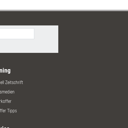
ning
ll Zeitschrift
gsmedien
rkoffer
ffer Tipps