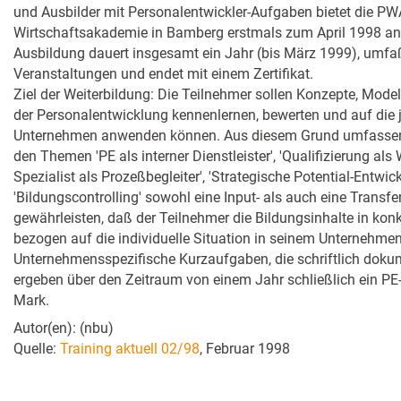
und Ausbilder mit Personalentwickler-Aufgaben bietet die PW
Wirtschaftsakademie in Bamberg erstmals zum April 1998 an. 
Ausbildung dauert insgesamt ein Jahr (bis März 1999), umfaß
Veranstaltungen und endet mit einem Zertifikat.
Ziel der Weiterbildung: Die Teilnehmer sollen Konzepte, Mode
der Personalentwicklung kennenlernen, bewerten und auf die j
Unternehmen anwenden können. Aus diesem Grund umfassen 
den Themen 'PE als interner Dienstleister', 'Qualifizierung als
Spezialist als Prozeßbegleiter', 'Strategische Potential-Entwic
'Bildungscontrolling' sowohl eine Input- als auch eine Transfe
gewährleisten, daß der Teilnehmer die Bildungsinhalte in konk
bezogen auf die individuelle Situation in seinem Unternehmen
Unternehmensspezifische Kurzaufgaben, die schriftlich doku
ergeben über den Zeitraum von einem Jahr schließlich ein PE-
Mark.
Autor(en): (nbu)
Quelle:
Training aktuell 02/98
, Februar 1998