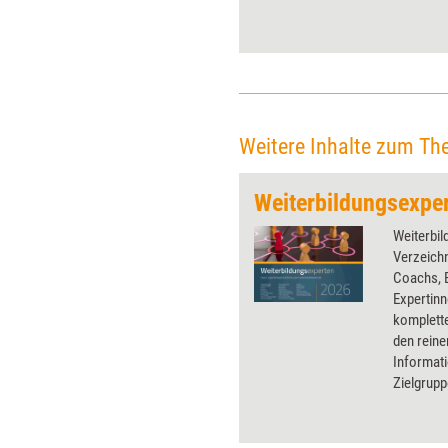
Weitere Inhalte zum Th
Weiterbil
Verzeichn
Coachs, 
Expertin
komplett
den reine
Informati
Zielgrup
Qualifika
verknüpft
dazugehö