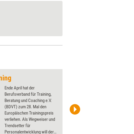
ning
Neue Relevanz für d
Ende April hat der
Berufsverband für Training,
Beratung und Coaching e.V.
(BDVT) zum 28. Mal den
Europäischen Trainingspreis
Spring Messe Management GmbH
verliehen. Als Wegweiser und
Trendsetter für
Personalentwicklung will der