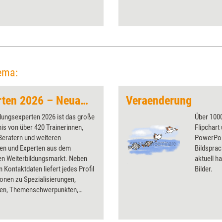
September 2023 findet
Europas größte HR-Expo
wieder in den Hallen der
Kölnmesse statt.
ema:
Weiterbildungsexperten 2026 – Neuauflage
Veraenderung
dungsexperten 2026 ist das große
Über 1000
is von über 420 Trainerinnen,
Flipchart
Beratern und weiteren
PowerPoin
nen und Experten aus dem
Bildsprac
en Weiterbildungsmarkt. Neben
aktuell ha
n Kontaktdaten liefert jedes Profil
Bilder.
onen zu Spezialisierungen,
pen, Themenschwerpunkten,
tionen und Publikationen. Eng
 ist das Kompendium mit der
rigen Datenbank auf der