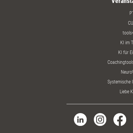
Veranst
P
CU
tools
KI im T
KI für E
Coachingtools
Neuro
Systemische I
Liebe K