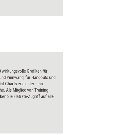
Verband den Award
verstanden wissen. Training
aktuell fasst die
ausgezeichneten Konzepte
zusammen.
 wirkungsvolle Grafiken für
 und Pinnwand, für Handouts und
t-Charts erleichtern Ihre
he. Als Mitglied von Training
ben Sie Flatrate-Zugriff auf alle