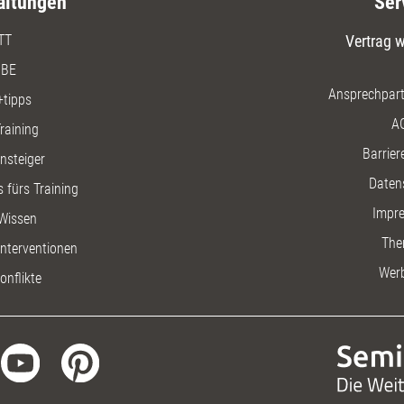
altungen
Ser
TT
Vertrag w
BE
Ansprechpart
+tipps
A
raining
Barriere
insteiger
Daten
 fürs Training
Impr
Wissen
The
nterventionen
Wer
onflikte