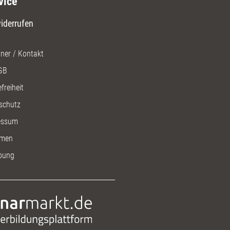
vice
iderrufen
ner / Kontakt
GB
freiheit
schutz
essum
men
bung