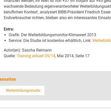
finanziert werden, ihr Wert ist von +37 im Vorjahr auf +45 gest
wachsende Bedeutung eigenverantworteter Weiterbildungsakti
beruflichen Kontext', analysiert BIBB-Präsident Friedrich Esser
Endverbraucher richten, bleiben also ein interessantes Einsatzf
Extra:
Grafik: Der Weiterbildungsmonitor-Klimawert 2013
Service: Die Studie ist kostenlos erhältlich, Link:
Weiterbil
Autor(en): Sascha Reimann
Quelle:
Training aktuell 05/14
, Mai 2014, Seite 17
enseiten
Weiterbildungsstudie