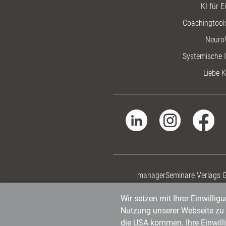
KI für E
Coachingtools
Neuro
Systemische I
Liebe K
managerSeminare Verlags
Wir setzen mit Ihrer Einwilli
Nutzung unserer Webseite zu v
die USA kommen. Ihre Einwill