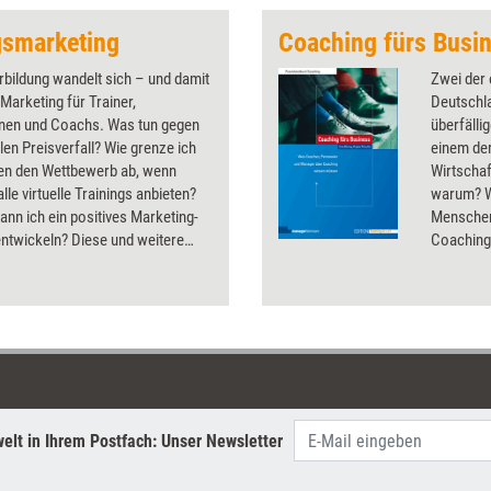
gsmarketing
Coaching fürs Busi
rbildung wandelt sich – und damit
Zwei der
Marketing für Trainer,
Deutschl
nnen und Coachs. Was tun gegen
überfäll
alen Preisverfall? Wie grenze ich
einem de
en den Wettbewerb ab, wenn
Wirtschaf
alle virtuelle Trainings anbieten?
warum? W
ann ich ein positives Marketing-
Menschen
ntwickeln? Diese und weitere
Coaching-
Fragen rund ums
Was sind 
marketing klärt das Dossier.
Business
Unterneh
Entwicklu
kommende
für den 
elt in Ihrem Postfach: Unser Newsletter