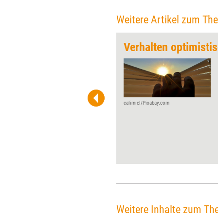
Weitere Artikel zum Th
 den Menschen“
Jeden Monat gibt Training
aktuell jungen Unternehmen
und Neulingen der
Weiterbildungsszene die
Möglichkeit, über ihre
calimiel/Pixabay.com
Gründungsidee, Projekte und
Visionen zu ­reflektieren –
diesmal dem HRperformance
Institut.
Weitere Inhalte zum Th