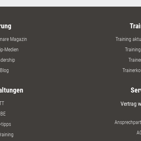
rung
Trai
nare Magazin
Training aktue
ip-Medien
Trainin
adership
Traine
Blog
Trainerko
altungen
Ser
TT
Vertrag w
BE
Ansprechpart
+tipps
A
raining