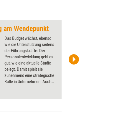
ng am Wendepunkt
Von Zufällen und d
Das Budget wächst, ebenso
wie die Unterstützung seitens
der Führungskräfte: Der
Personalentwicklung geht es
gut, wie eine aktuelle Studie
Sascha Schürmann
belegt. Damit spielt sie
zunehmend eine strategische
Rolle in Unternehmen. Auch
Weiterbildungsanbieter
müssen sich an diesen Wandel
anpassen.