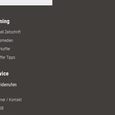
ning
ll Zeitschrift
gsmedien
rkoffer
ffer Tipps
vice
iderrufen
ner / Kontakt
GB