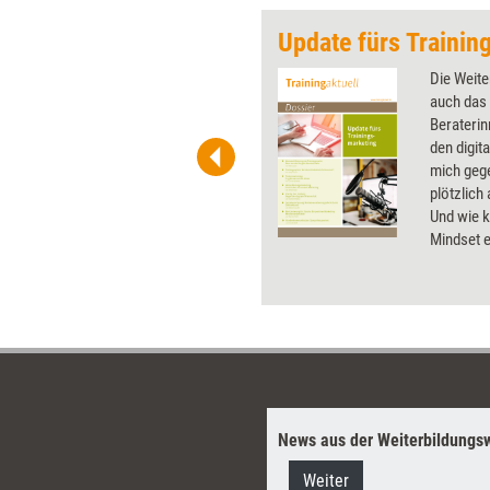
Update fürs Trainin
 wirkungsvolle Grafiken für
Die Weite
 und Pinnwand, für Handouts und
auch das 
t-Charts erleichtern Ihre
Berateri
he. Als Mitglied von Training
den digit
ben Sie Flatrate-Zugriff auf alle
mich geg
plötzlich 
Und wie k
Mindset e
aktuelle 
Trainings
News aus der Weiterbildungsw
Weiter