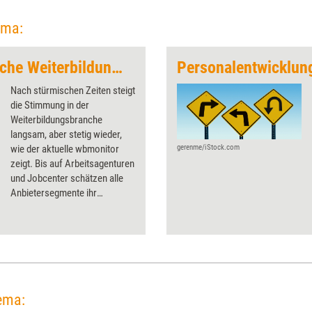
ema:
Verhalten optimistische Weiterbildungsanbieter
Personalentwicklu
Nach stürmischen Zeiten steigt
die Stimmung in der
Weiterbildungsbranche
langsam, aber stetig wieder,
wie der aktuelle wbmonitor
gerenme/iStock.com
zeigt. Bis auf Arbeitsagenturen
und Jobcenter schätzen alle
Anbietersegmente ihr
Geschäftsklima positiv ein.
ema: