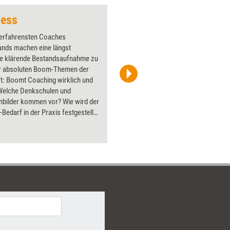
ness
Digitale Akademie
 erfahrensten Coaches
Über 1000
ands machen eine längst
Flipchart
ige klärende Bestandsaufnahme zu
PowerPoin
r absoluten Boom-Themen der
Bildsprac
t: Boomt Coaching wirklich und
aktuell ha
elche Denkschulen und
Bilder.
bilder kommen vor? Wie wird der
Bedarf in der Praxis festgestellt?
die wesentlichen Anlässe für
-Coaching? Wie organisieren
men heute das Coaching? Welche
ng zeichnet sich für die
n 5 Jahre ab? Grundlagenwerk
Coach von morgen.