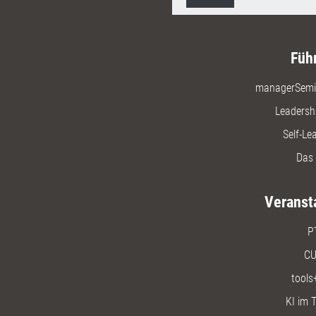
Füh
managerSemi
Leadersh
Self-Le
Das 
Veranst
P
CU
tools
KI im T