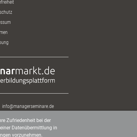
freiheit
schutz
essum
men
bung
info@managerseminare.de
re Zufriedenheit bei der
einer Datenübermittlung in
tlungen vorzunehmen.