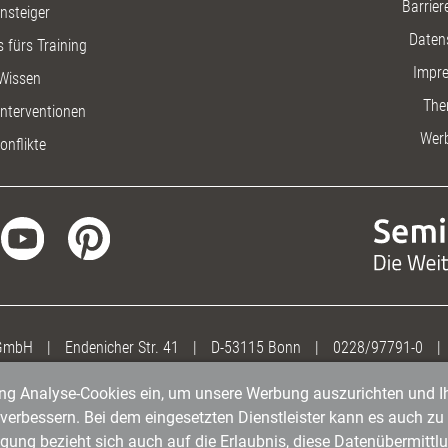
Barriere
insteiger
Daten
 fürs Training
Impr
Wissen
The
nterventionen
Wer
onflikte
 GmbH
|
Endenicher Str. 41
|
D-53115 Bonn
|
0228/97791-0
|
gung Analyse-Cookies ein, um unsere Werbung auszurichten und Ih
erbessern. Bei dem eingesetzten Dienstleister kann es auch zu 
igung bezieht sich auch auf die Erlaubnis, diese Datenübermit