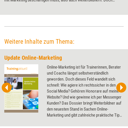
mit Marketing beschäftigen muss, also auch Weiterbildnern. Doch
genügt es nicht, möglichst viele neue Inhalte rauszuhauen. Nur mit der
passenden Strategie führt Content-Marketing auch ans Ziel, weiß
Marketingexperte Bernhard Kuntz – und gibt sieben knackige Tipps
dafür.
Weitere Inhalte zum Thema:
Update Online-Marketing
Online-Marketing ist für Trainerinnen, Berater
und Coachs längst selbstverständlich
geworden. Doch dieses Feld wandelt sich
schnell: Wie agiere ich rechtssicher in den
Social Media? Gehören Honorare auf meine
Website? Und wie gewinne ich per Messenger
Kunden? Das Dossier bringt Weiterbildner auf
den neuesten Stand in Sachen Online-
Marketing und gibt zahlreiche praktische Tipps
zum Thema.