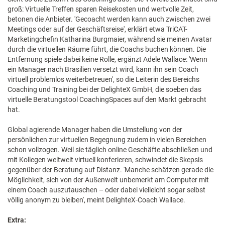
groß: Virtuelle Treffen sparen Reisekosten und wertvolle Zeit,
betonen die Anbieter. 'Gecoacht werden kann auch zwischen zwei
Meetings oder auf der Geschäftsreise', erklärt etwa TriCAT-
Marketingchefin Katharina Burgmaier, während sie meinen Avatar
durch die virtuellen Räume führt, die Coachs buchen können. Die
Entfernung spiele dabei keine Rolle, ergänzt Adele Wallace: 'Wenn
ein Manager nach Brasilien versetzt wird, kann ihn sein Coach
virtuell problemlos weiterbetreuen', so die Leiterin des Bereichs
Coaching und Training bei der DelighteX GmbH, die soeben das
virtuelle Beratungstool Coaching­Spaces auf den Markt gebracht
hat.
Global agierende Manager haben die Umstellung von der
persönlichen zur virtuellen Begegnung zudem in vielen Bereichen
schon vollzogen. Weil sie täglich online Geschäfte abschließen und
mit Kollegen weltweit virtuell konferieren, schwindet die Skepsis
gegenüber der Beratung auf Distanz. 'Manche schätzen gerade die
Möglichkeit, sich von der Außenwelt unbemerkt am Computer mit
einem Coach auszutauschen – oder dabei vielleicht sogar selbst
völlig anonym zu bleiben', meint DelighteX-Coach Wallace.
Extra: