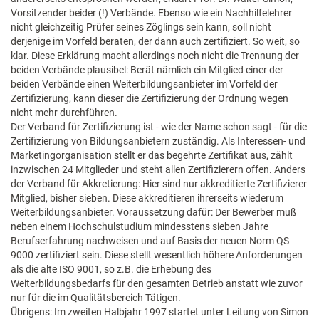
Vorsitzender beider (!) Verbände. Ebenso wie ein Nachhilfelehrer
nicht gleichzeitig Prüfer seines Zöglings sein kann, soll nicht
derjenige im Vorfeld beraten, der dann auch zertifiziert. So weit, so
klar. Diese Erklärung macht allerdings noch nicht die Trennung der
beiden Verbände plausibel: Berät nämlich ein Mitglied einer der
beiden Verbände einen Weiterbildungsanbieter im Vorfeld der
Zertifizierung, kann dieser die Zertifizierung der Ordnung wegen
nicht mehr durchführen.
Der Verband für Zertifizierung ist - wie der Name schon sagt - für die
Zertifizierung von Bildungsanbietern zuständig. Als Interessen- und
Marketingorganisation stellt er das begehrte Zertifikat aus, zählt
inzwischen 24 Mitglieder und steht allen Zertifizierern offen. Anders
der Verband für Akkretierung: Hier sind nur akkreditierte Zertifizierer
Mitglied, bisher sieben. Diese akkreditieren ihrerseits wiederum
Weiterbildungsanbieter. Voraussetzung dafür: Der Bewerber muß
neben einem Hochschulstudium mindesstens sieben Jahre
Berufserfahrung nachweisen und auf Basis der neuen Norm QS
9000 zertifiziert sein. Diese stellt wesentlich höhere Anforderungen
als die alte ISO 9001, so z.B. die Erhebung des
Weiterbildungsbedarfs für den gesamten Betrieb anstatt wie zuvor
nur für die im Qualitätsbereich Tätigen.
Übrigens: Im zweiten Halbjahr 1997 startet unter Leitung von Simon