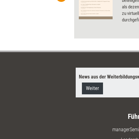
ben Sie Flatrate-Zugriff auf alle
beteilige
als dezen
zu virtue
durchgef
von Traini
Werkzeug
und erläu
optimal 
News aus der Weiterbildungsw
Weiter
Füh
managerSemi