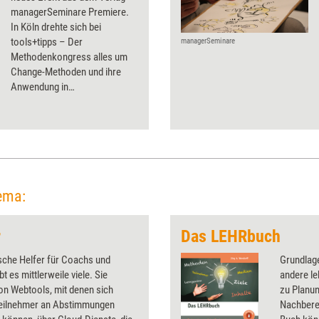
managerSeminare Premiere.
In Köln drehte sich bei
tools+tipps – Der
managerSeminare
Methodenkongress alles um
Change-Methoden und ihre
Anwendung in
Präsenzformaten für Training,
Coaching und Beratung.
ema:
r
Das LEHRbuch
sche Helfer für Coachs und
Grundlag
bt es mittlerweile viele. Sie
andere le
on Webtools, mit denen sich
zu Planun
eilnehmer an Abstimmungen
Nachbere