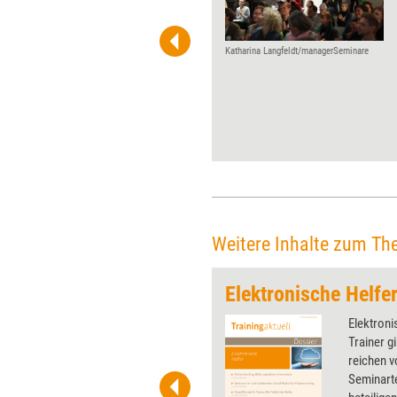
Weiterbildungsszene die
Möglichkeit, über Wurzeln,
Werdegang und Visionen zu ­
Katharina Langfeldt/managerSeminare
reflektieren. Diesmal
improzess zum 20-jährigen ­
Jubiläum.
Weitere Inhalte zum Th
Elektronische Helfe
 wirkungsvolle Grafiken für
Elektroni
 und Pinnwand, für Handouts und
Trainer gi
t-Charts erleichtern Ihre
reichen v
he. Als Mitglied von Training
Seminart