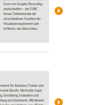
Form von Graphic Recording
nachzuhalten – bei CUBE
lernen Teilnehmende die
Katharina Langfeldt/managerSeminare
verschiedenen Facetten der
Visualisierung kennen und
erfahren, wie diese etwa
Weiterbildungsformate
aufwerten können. Im Oktober
2023 geht das Event aus dem
Hause managerSeminare in die
nächste Runde.
Kasperle
enwerk für Business-Trainer und
Über 1000
hrende Berufe. Wertvoller Input
Flipchart
g, Gestaltung, Evaluation und
PowerPoin
itung von Seminaren. Mit diesem
Bildsprac