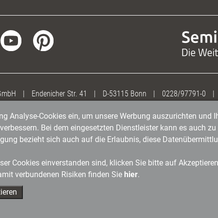
 GmbH
|
Endenicher Str. 41
|
D-53115 Bonn
|
0228/97791-0
|
gung Analyse-Cookies ein, um unsere Werbung auszurichten und Ih
erbessern. Bei dem eingesetzten Dienstleister kann es auch zu 
igung bezieht sich auch auf die Erlaubnis, diese Datenübermit
er Cookies einverstanden sind, klicken Sie bitte auf Akzeptiere
amit verbundenen Risiken finden Sie
hier
.
ieren