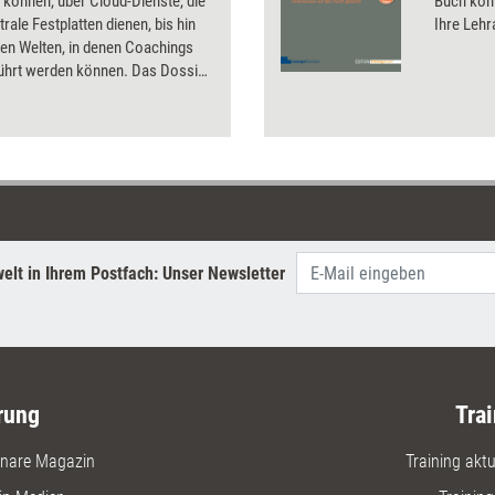
n können, über Cloud-Dienste, die
Buch könn
trale Festplatten dienen, bis hin
Ihre Lehr
llen Welten, in denen Coachings
ührt werden können. Das Dossier
ng aktuell stellt elektronische
e für verschieden Zwecke vor
tert, wie Trainer und Coachs sie
nutzen können.
elt in Ihrem Postfach: Unser Newsletter
rung
Trai
nare Magazin
Training aktue