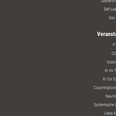
Leadersh
Self-Le
Das 
Veranst
P
CU
tools
KI im T
KI für E
Coachingtools
Neuro
Systemische I
Liebe K