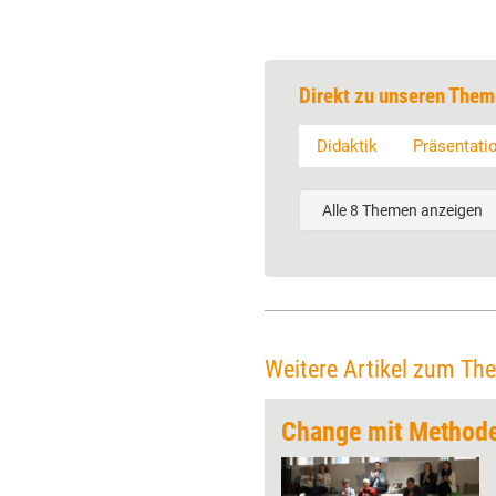
Direkt zu unseren Them
Didaktik
Präsentati
Alle 8 Themen anzeigen
Weitere Artikel zum Th
strument nutzen“
Change mit Methode
Jeden Monat gibt Training
aktuell einem Player der