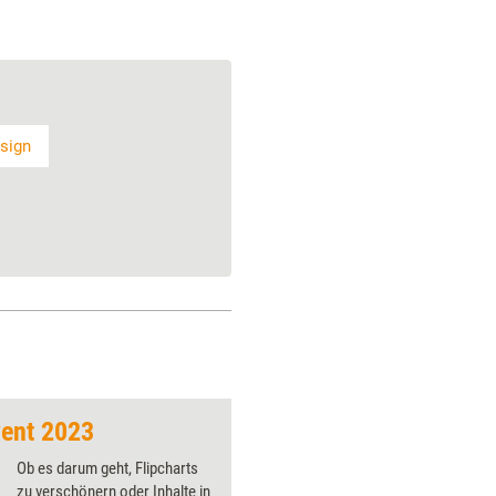
sign
ent 2023
Cube – Das Visu-Ev
Ob es darum geht, Flipcharts
zu verschönern oder Inhalte in