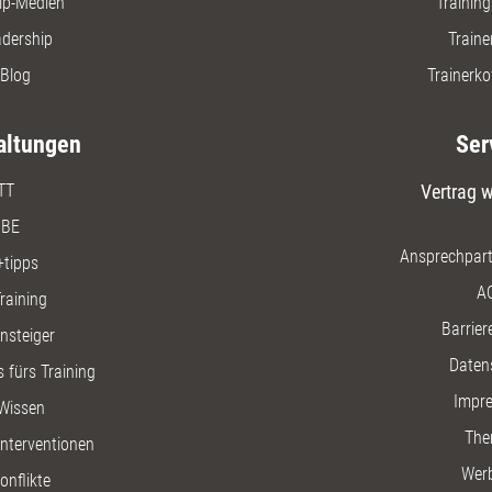
ip-Medien
Trainin
adership
Traine
Blog
Trainerko
altungen
Ser
TT
Vertrag w
BE
Ansprechpart
+tipps
A
raining
Barriere
insteiger
Daten
 fürs Training
Impr
Wissen
The
nterventionen
Wer
onflikte