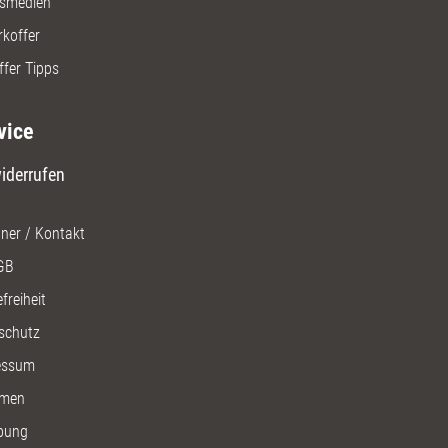
gsmedien
rkoffer
ffer Tipps
vice
iderrufen
ner / Kontakt
GB
freiheit
schutz
essum
men
bung