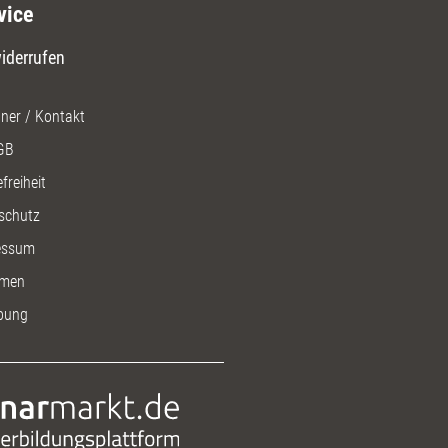
vice
iderrufen
ner / Kontakt
GB
freiheit
schutz
essum
men
bung