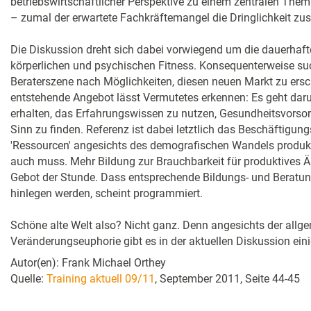
betriebswirtschaftlicher Perspektive zu einem zentralen Th
– zumal der erwartete Fachkräftemangel die Dringlichkeit zusä
Die Diskussion dreht sich dabei vorwiegend um die dauerhaft
körperlichen und psychischen Fitness. Konsequenterweise suc
Beraterszene nach Möglichkeiten, diesen neuen Markt zu ersch
entstehende Angebot lässt Vermutetes erkennen: Es geht daru
erhalten, das Erfahrungswissen zu nutzen, Gesundheitsvorsorg
Sinn zu finden. Referenz ist dabei letztlich das Beschäftigu
'Ressourcen' angesichts des demografischen Wandels produkt
auch muss. Mehr Bildung zur Brauchbarkeit für produktives Äl
Gebot der Stunde. Dass entsprechende Bildungs- und Beratun
hinlegen werden, scheint programmiert.
Schöne alte Welt also? Nicht ganz. Denn angesichts der allg
Veränderungseuphorie gibt es in der aktuellen Diskussion eini
Autor(en): Frank Michael Orthey
Quelle:
Training aktuell 09/11
, September 2011, Seite 44-45