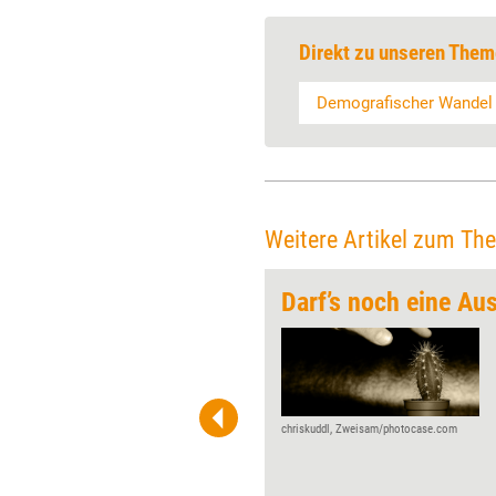
Direkt zu unseren Them
Demografischer Wandel
Weitere Artikel zum Th
t-Kosmetik!
Probleme? Gibt es nicht,
sondern bloß Aufgaben. Die
Kündigung? Macht im
Rückblick Sinn, weil man
innerlich daran gewachsen ist.
chriskuddl, Zweisam/photocase.com
Im Zeitalter des Reframings
muss alles eine positive