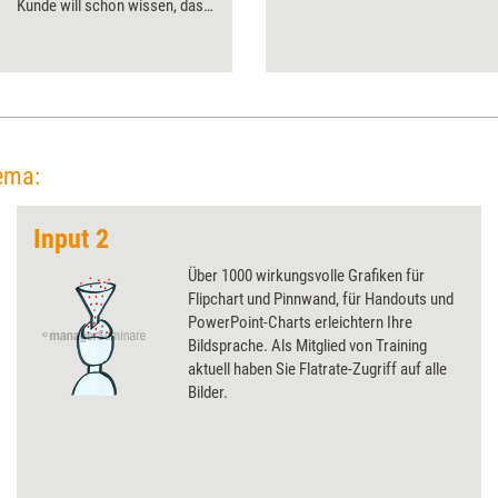
Kunde will schon wissen, dass
der Trainer vergangenen
Sommer auf Malle Lach-Yoga
gelernt hat?
ema:
Input 2
Über 1000 wirkungsvolle Grafiken für
Flipchart und Pinnwand, für Handouts und
PowerPoint-Charts erleichtern Ihre
Bildsprache. Als Mitglied von Training
aktuell haben Sie Flatrate-Zugriff auf alle
Bilder.