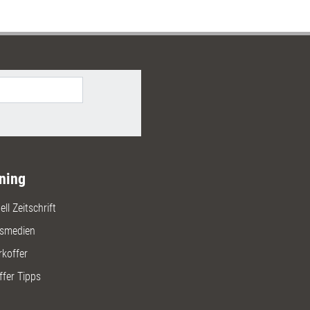
ning
ll Zeitschrift
gsmedien
rkoffer
ffer Tipps