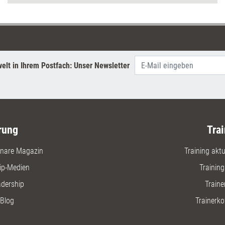
elt in Ihrem Postfach: Unser Newsletter
rung
Trai
nare Magazin
Training aktue
ip-Medien
Trainin
adership
Traine
Blog
Trainerko