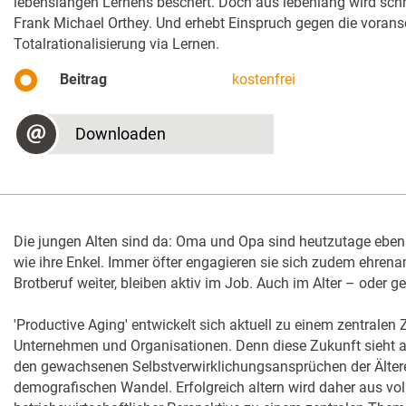
lebenslangen Lernens beschert. Doch aus lebenlang wird schn
Frank Michael Orthey. Und erhebt Einspruch gegen die vorans
Totalrationalisierung via Lernen.
Beitrag
kostenfrei
Downloaden
Die jungen Alten sind da: Oma und Opa sind heutzutage ebens
wie ihre Enkel. Immer öfter engagieren sie sich zudem ehrenam
Brotberuf weiter, bleiben aktiv im Job. Auch im Alter – oder g
'Productive Aging' entwickelt sich aktuell zu einem zentralen
Unternehmen und Organisationen. Denn diese Zukunft sieht alt
den gewachsenen Selbstverwirklichungsansprüchen der Älter
demografischen Wandel. Erfolgreich altern wird daher aus vol