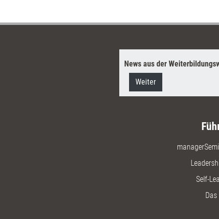
News aus der Weiterbildungsw
Weiter
Füh
managerSemi
Leadersh
Self-Le
Das 