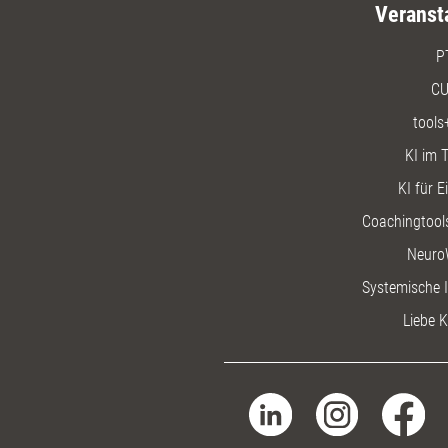
Veranst
P
CU
tools
KI im T
KI für E
Coachingtools
Neuro
Systemische I
Liebe K