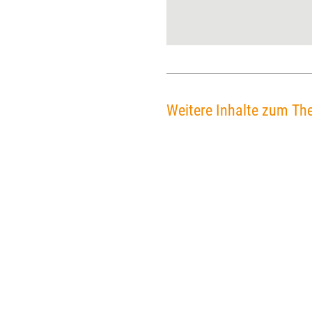
Bedeutung bekommen. Dem
Coach Horst Lempart graut
vor dieser Wort-Kosmetik. Er
plädiert dafür, Scheiße auch
wirklich Scheiße zu nennen.
Weitere Inhalte zum Th