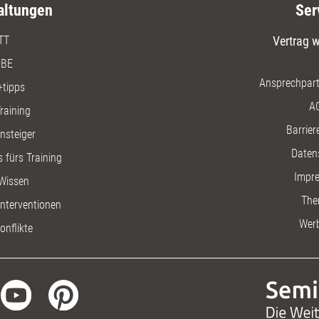
altungen
Ser
TT
Vertrag w
BE
Ansprechpart
+tipps
A
raining
Barriere
insteiger
Daten
 fürs Training
Impr
Wissen
The
nterventionen
Wer
onflikte