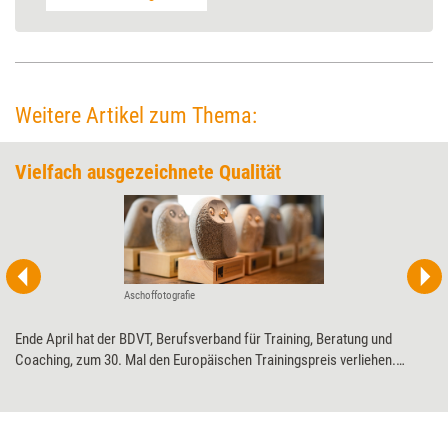
Weitere Artikel zum Thema:
Vielfach ausgezeichnete Qualität
Aschoffotografie
Ende April hat der BDVT, Berufsverband für Training, Beratung und
Coaching, zum 30. Mal den Europäischen Trainingspreis verliehen.
Prämiert wurden je drei Konzepte aus dem Präsenz-, dem Mixed- und
dem reinen Online-Bereich sowie Tools, die Trainings bereichern. Und
auch ein Sonderpreis wurde verliehen. Training aktuell stellt die
Preisträgerinnen und Preisträger vor.