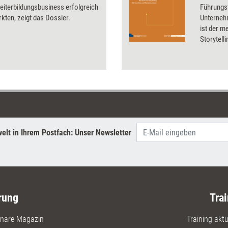
eiterbildungsbusiness erfolgreich
Führungs
kten, zeigt das Dossier.
Unterneh
ist der m
Storytelli
Teamcoachings.
nachvollz
Fachwiss
als Mode
Wendepun
können. 
Methoden
des Klien
elt in Ihrem Postfach: Unser Newsletter
neue Per
Wahlmögl
Energie g
rung
Trai
nare Magazin
Training aktue