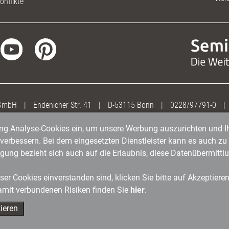
onflikte
 GmbH
|
Endenicher Str. 41
|
D-53115 Bonn
|
0228/97791-0
|
gung Analyse-Cookies ein, um unsere Werbung auszurichten und Ih
erbessern. Bei dem eingesetzten Dienstleister kann es auch zu 
igung bezieht sich auch auf die Erlaubnis, diese Datenübermit
er Cookies einverstanden sind, klicken Sie bitte auf Akzeptiere
amit verbundenen Risiken finden Sie
hier
.
ieren