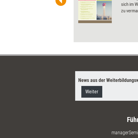
ben Sie Flatrate-Zugriff auf alle
sich im W
zu vermar
News aus der Weiterbildungsw
Weiter
Füh
managerSemi