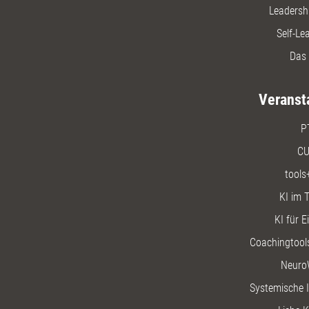
Leadersh
Self-Le
Das 
Veranst
P
CU
tools
KI im T
KI für E
Coachingtools
Neuro
Systemische I