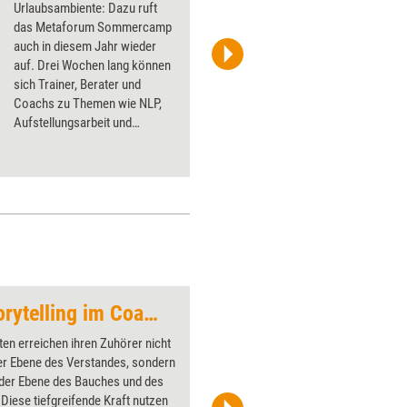
Urlaubsambiente: Dazu ruft
das Metaforum Sommercamp
auch in diesem Jahr wieder
auf. Drei Wochen lang können
chriskuddl, Zweisam/photocase.com
sich Trainer, Berater und
Coachs zu Themen wie NLP,
Aufstellungsarbeit und
systemischer Beratung
weiterbilden.
Mitten ins Herz - Storytelling im Coaching
Aufgepasst!
en erreichen ihren Zuhörer nicht
Über 1000
er Ebene des Verstandes, sondern
Flipchart
 der Ebene des Bauches und des
PowerPoin
Diese tiefgreifende Kraft nutzen
Bildsprac