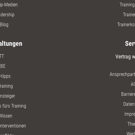
ip-Medien
Trainin
adership
Traine
Blog
Trainerko
altungen
Ser
TT
Vertrag w
BE
Ansprechpart
+tipps
A
raining
Barriere
insteiger
Daten
 fürs Training
Impr
Wissen
The
nterventionen
Wer