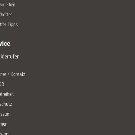
gsmedien
rkoffer
ffer Tipps
vice
iderrufen
ner / Kontakt
GB
freiheit
schutz
essum
men
bung