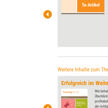
ständig neue Strategien und
Ansätze, um ihren
Werkzeugkoffer zu füllen.
Dabei kommt nicht selten ein
Tooligan heraus – jemand, der
als Mensch zwischen seinen
vielen beeindruckenden
Methoden gar nicht mehr
sichtbar ist, wie der Coach
Horst Lempart kritisiert.
Weitere Inhalte zum Th
Erfolgreich im Weit
 wirkungsvolle Grafiken für
Wie behal
 und Pinnwand, für Handouts und
Überblick
t-Charts erleichtern Ihre
profitabe
he. Als Mitglied von Training
die richt