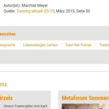
Autor(en): Manfred Meyer
Quelle:
Training aktuell 03/15
, März 2015, Seite 50
enseiten
ansprache
Lebenslanges Lernen
Train-the-Trainer
Traine
ema:
ürzels
Metaforum Somme
Unsere Trainerspitze vom April