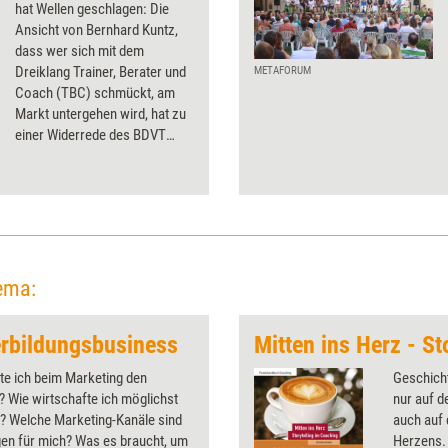
hat Wellen geschlagen: Die
Ansicht von Bernhard Kuntz,
dass wer sich mit dem
Dreiklang Trainer, Berater und
METAFORUM
Coach (TBC) schmückt, am
Markt untergehen wird, hat zu
einer Widerrede des BDVT
geführt, veröffentlicht im Mai.
Dass beide Seiten recht haben,
findet unser Leser Günther
Frosch.
ema:
erbildungsbusiness
te ich beim Marketing den
Geschicht
? Wie wirtschafte ich möglichst
nur auf d
l? Welche Marketing-Kanäle sind
auch auf
igen für mich? Was es braucht, um
Herzens. 