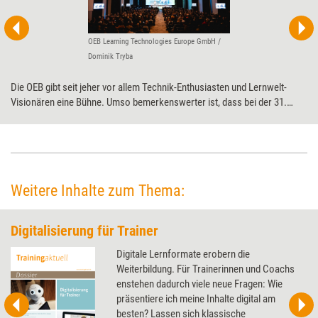
OEB Learning Technologies Europe GmbH /
Dominik Tryba
Die OEB gibt seit jeher vor allem Technik-Enthusiasten und Lernwelt-
Visionären eine Bühne. Umso bemerkenswerter ist, dass bei der 31.
Ausgabe der internationalen Veranstaltung rund ums digitale Lernen viele
Beiträge kritisch ausfielen, vor allem in Bezug auf KI. Viele Experten
sehen darin nicht nur eine Chance, sondern vielmehr auch Risiken für die
Bildung. Eine zentrale Frage lautete daher, wie Learning Professionals
angesichts der scheinbar übermächtigen Technologie
Weitere Inhalte zum Thema:
Handlungsfähigkeit bzw. „Agency“ behalten.
Digitalisierung für Trainer
Digitale Lernformate erobern die
Weiterbildung. Für Trainerinnen und Coachs
enstehen dadurch viele neue Fragen: Wie
präsentiere ich meine Inhalte digital am
besten? Lassen sich klassische