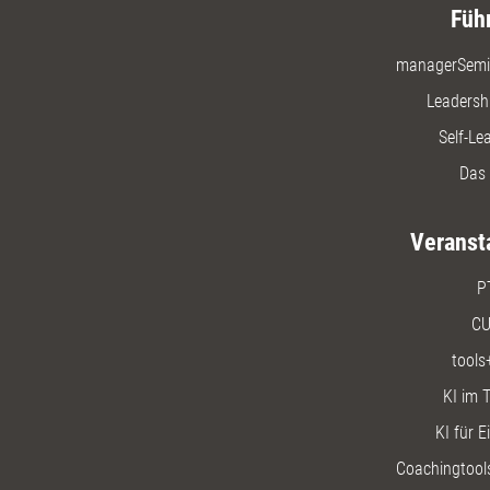
Füh
managerSemi
Leadersh
Self-Le
Das 
Veranst
P
CU
tools
KI im T
KI für E
Coachingtools