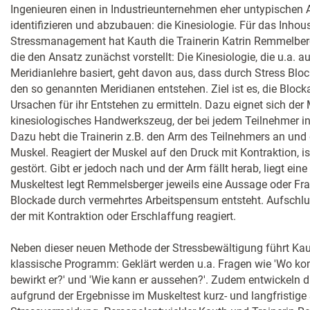
Ingenieuren einen in Industrieunternehmen eher untypischen A
identifizieren und abzubauen: die Kinesiologie. Für das In
Stressmanagement hat Kauth die Trainerin Katrin Remmelberger
die den Ansatz zunächst vorstellt: Die Kinesiologie, die u.a. a
Meridianlehre basiert, geht davon aus, dass durch Stress Blo
den so genannten Meridianen entstehen. Ziel ist es, die Block
Ursachen für ihr Entstehen zu ermitteln. Dazu eignet sich der 
kinesiologisches Handwerkszeug, der bei jedem Teilnehmer ind
Dazu hebt die Trainerin z.B. den Arm des Teilnehmers an und d
Muskel. Reagiert der Muskel auf den Druck mit Kontraktion, ist
gestört. Gibt er jedoch nach und der Arm fällt herab, liegt ei
Muskeltest legt Remmelsberger jeweils eine Aussage oder Fra
Blockade durch vermehrtes Arbeitspensum entsteht. Aufschlus
der mit Kontraktion oder Erschlaffung reagiert.
Neben dieser neuen Methode der Stressbewältigung führt Kau
klassische Programm: Geklärt werden u.a. Fragen wie 'Wo kom
bewirkt er?' und 'Wie kann er aussehen?'. Zudem entwickeln di
aufgrund der Ergebnisse im Muskeltest kurz- und langfristige 