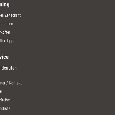
ning
ll Zeitschrift
gsmedien
rkoffer
ffer Tipps
vice
iderrufen
ner / Kontakt
GB
freiheit
schutz