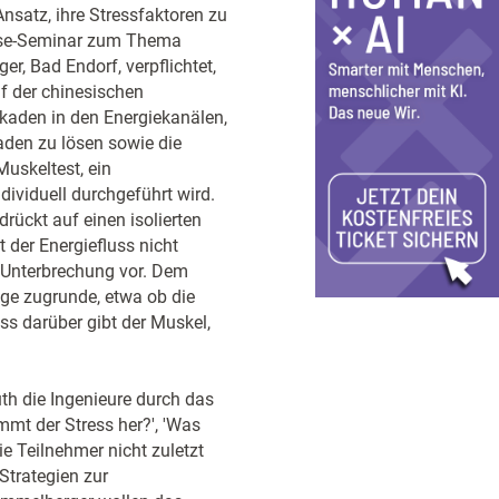
nsatz, ihre Stressfaktoren zu
house-Seminar zum Thema
, Bad Endorf, verpflichtet,
uf der chinesischen
ckaden in den Energiekanälen,
aden zu lösen sowie die
Muskeltest, ein
ividuell durchgeführt wird.
rückt auf einen isolierten
 der Energiefluss nicht
ne Unterbrechung vor. Dem
ge zugrunde, etwa ob die
s darüber gibt der Muskel,
th die Ingenieure durch das
mt der Stress her?', 'Was
e Teilnehmer nicht zuletzt
Strategien zur