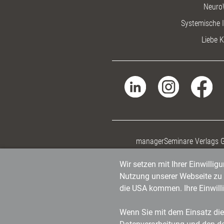
Neuro
Systemische I
Liebe K
managerSeminare Verlags
Wir setzen mit Ihrer Einwilli
Nutzung unserer Webseite zu v
die USA kommen. Ihre Einwill
Wenn Sie mit dem Einsatz dies