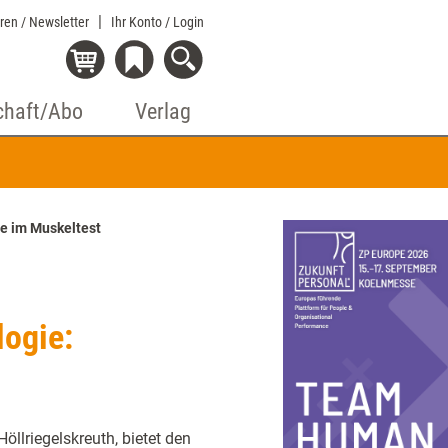
eren / Newsletter
Ihr Konto
/ Login
chaft/Abo
Verlag
e im Muskeltest
ogie:
öllriegelskreuth, bietet den