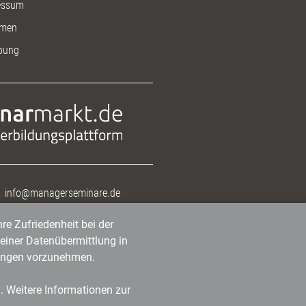
essum
men
bung
info@managerseminare.de
re Zufriedenheit bei der
einer Datenübermittlung in
tlungen vorzunehmen.
n. Weitere Informationen zur