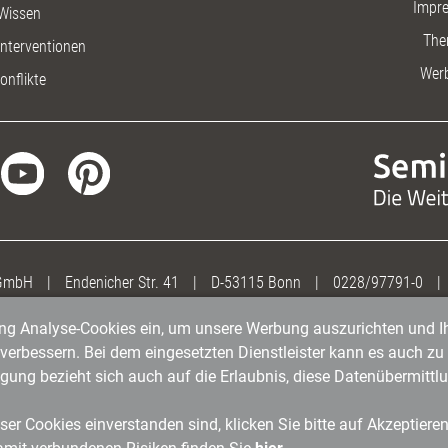
Impr
Wissen
The
nterventionen
Wer
onflikte
 GmbH
|
Endenicher Str. 41
|
D-53115 Bonn
|
0228/97791-0
|
gung Analyse-Cookies ein, um unsere Werbung auszurichten und Ih
erbessern. Bei dem eingesetzten Dienstleister kann es auch zu 
igung bezieht sich auch auf die Erlaubnis, diese Datenübermit
er Cookies einverstanden sind, klicken Sie bitte auf Akzeptiere