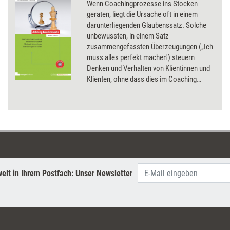
Wenn Coachingprozesse ins Stocken
geraten, liegt die Ursache oft in einem
darunterliegenden Glaubenssatz. Solche
unbewussten, in einem Satz
zusammengefassten Überzeugungen („Ich
muss alles perfekt machen') steuern
Denken und Verhalten von Klientinnen und
Klienten, ohne dass dies im Coaching
auffällt. Martin Gudacker, langjährig
erfahrener Berater und Coach, zeigt, wie
sich diese Ebene gezielt erschließen und
verändern lässt und liefert damit ein
praxisnahes Rüstzeug für alle, die im
Coaching tiefergehende Wirkung erzielen
möchten.
elt in Ihrem Postfach: Unser Newsletter