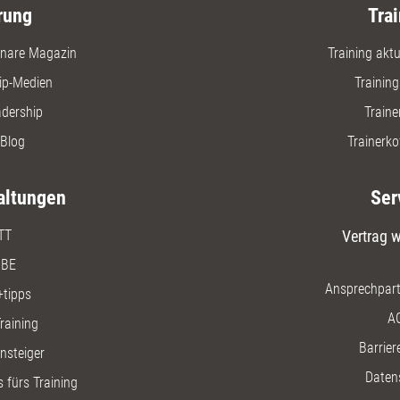
rung
Trai
nare Magazin
Training aktue
ip-Medien
Trainin
adership
Traine
Blog
Trainerko
altungen
Ser
TT
Vertrag w
BE
Ansprechpart
+tipps
A
raining
Barriere
insteiger
Daten
 fürs Training