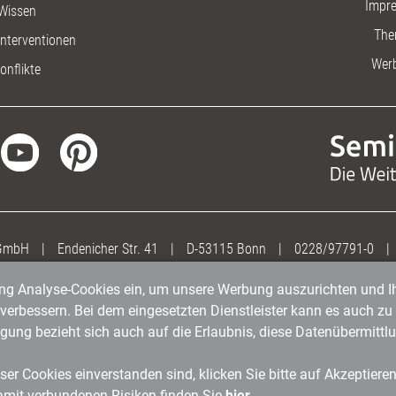
Impr
Wissen
The
nterventionen
Wer
onflikte
 GmbH
|
Endenicher Str. 41
|
D-53115 Bonn
|
0228/97791-0
|
gung Analyse-Cookies ein, um unsere Werbung auszurichten und Ih
erbessern. Bei dem eingesetzten Dienstleister kann es auch zu 
igung bezieht sich auch auf die Erlaubnis, diese Datenübermit
er Cookies einverstanden sind, klicken Sie bitte auf Akzeptiere
amit verbundenen Risiken finden Sie
hier
.