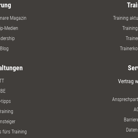
rung
Trai
nare Magazin
Training aktue
ip-Medien
Trainin
adership
Traine
Blog
Trainerko
altungen
Ser
TT
Vertrag w
BE
Ansprechpart
+tipps
A
raining
Barriere
insteiger
Daten
 fürs Training