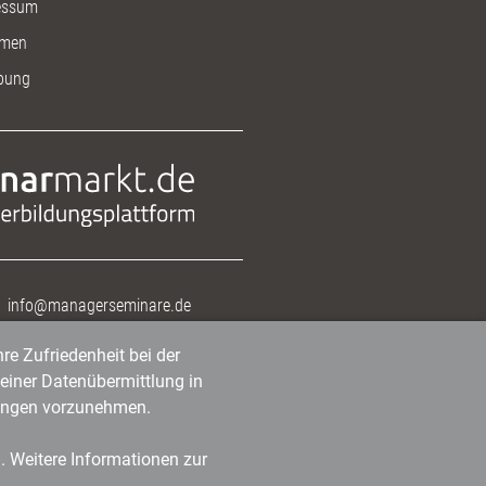
essum
men
bung
info@managerseminare.de
re Zufriedenheit bei der
einer Datenübermittlung in
tlungen vorzunehmen.
n. Weitere Informationen zur