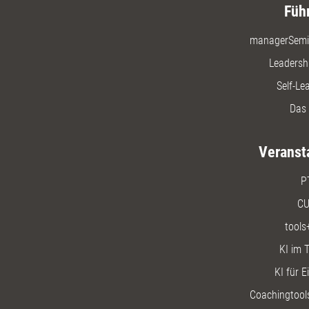
Füh
managerSemi
Leadersh
Self-Le
Das 
Veranst
P
CU
tools
KI im T
KI für E
Coachingtools