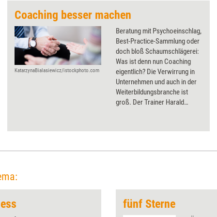
Coaching besser machen
Beratung mit Psychoeinschlag,
Best-Practice-Sammlung oder
doch bloß Schaumschlägerei:
Was ist denn nun Coaching
eigentlich? Die Verwirrung in
KatarzynaBialasiewicz/istockphoto.com
Unternehmen und auch in der
Weiterbildungsbranche ist
groß. Der Trainer Harald
Korsten plädiert für bessere
Ausbildungen, eine klarere
Abgrenzung und mehr
Transparenz aufseiten der
Coachs.
ema:
ness
fünf Sterne