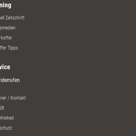
ning
ll Zeitschrift
gsmedien
rkoffer
ffer Tipps
vice
iderrufen
ner / Kontakt
GB
freiheit
schutz