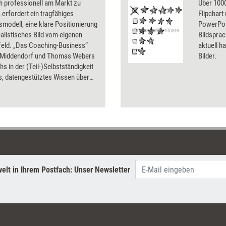
h professionell am Markt zu
Über 1000
 erfordert ein tragfähiges
Flipchart
modell, eine klare Positionierung
PowerPoin
ealistisches Bild vom eigenen
Bildsprac
eld. „Das Coaching-Business“
aktuell ha
 Middendorf und Thomas Webers
Bilder.
hs in der (Teil-)Selbstständigkeit
s, datengestütztes Wissen über
schen Coachingmarkt als Basis
 soliden Businessplan und eine
olle Marketingstrategie – frei
üblichen Ratgebermythen.
elt in Ihrem Postfach: Unser Newsletter