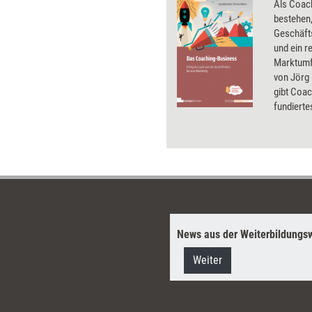
Als Coac
bestehen,
Geschäfts
und ein r
Marktumf
von Jörg
gibt Coac
fundierte
den deut
für einen
wirkungsv
von den 
News aus der Weiterbildungsw
Weiter