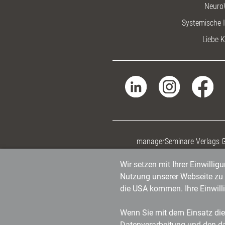
Neuro
Systemische I
Liebe K
managerSeminare Verlags
Wir setzen mit Ihrer Einwilli
Nutzung unserer Webseite zu v
die USA kommen. Ihre Einwill
Wenn Sie mit dem Einsatz dies
Datenverarbeitung und den d