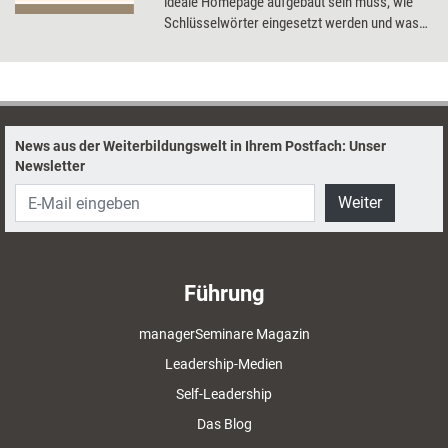
ideale Homepage aufgebaut sein muss, wie
Schlüsselwörter eingesetzt werden und was
Anzeigen bei Google bringen. Außerdem: Wie
E-Mail-Newsletter Kunden auf die eigene Seite
locken und ob eine eigene App nötig ist.
News aus der Weiterbildungswelt in Ihrem Postfach: Unser
Newsletter
Weiter
Führung
managerSeminare Magazin
Leadership-Medien
Self-Leadership
Das Blog