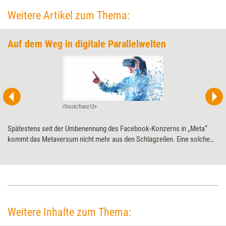
Weitere Artikel zum Thema:
Auf dem Weg in digitale Parallelwelten
iStock/franz12+
Spätestens seit der Umbenennung des Facebook-Konzerns in „Meta“
kommt das Metaversum nicht mehr aus den Schlagzeilen. Eine solche
durchgängige digitale Parallelwelt, die nahtlos mit der physischen Welt
verzahnt wäre, würde die Art und Weise, wie wir leben, lernen und
arbeiten in der Tat radikal verändern. Zum Abschluss der Serie wagt das
Autoren-Team daher einen Blick in die Zukunft der Extended Reality.
Weitere Inhalte zum Thema: