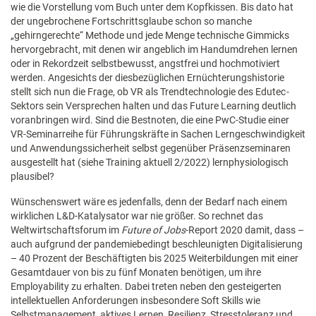
wie die Vorstellung vom Buch unter dem Kopfkissen. Bis dato hat
der ungebrochene Fortschrittsglaube schon so manche
„gehirngerechte“ Methode und jede Menge technische Gimmicks
hervorgebracht, mit denen wir angeblich im Handumdrehen lernen
oder in Rekordzeit selbstbewusst, angstfrei und hochmotiviert
werden. Angesichts der diesbezüglichen Ernüchterungshistorie
stellt sich nun die Frage, ob VR als Trendtechnologie des Edutec
-
Sektors sein Versprechen halten und das Future Learning deutlich
voranbringen wird. Sind die Bestnoten, die eine PwC-Studie einer
VR-Seminarreihe für Führungskräfte in Sachen Lerngeschwindigkeit
und Anwendungssicherheit selbst gegenüber Präsenzseminaren
ausgestellt hat (siehe Training aktuell 2/2022) lernphysiologisch
plausibel?
Wünschenswert wäre es jedenfalls, denn der Bedarf nach einem
wirklichen L&D-Katalysator war nie größer. So rechnet das
Weltwirtschaftsforum im
Future of Jobs
-Report 2020 damit, dass –
auch aufgrund der pandemiebedingt beschleunigten Digitalisierung
– 40 Prozent der Beschäftigten bis 2025 Weiterbildungen mit einer
Gesamtdauer von bis zu fünf Monaten benötigen, um ihre
Employability zu erhalten. Dabei treten neben den gesteigerten
intellektuellen Anforderungen insbesondere Soft Skills wie
Selbstmanagement, aktives Lernen, Resilienz, Stresstoleranz und