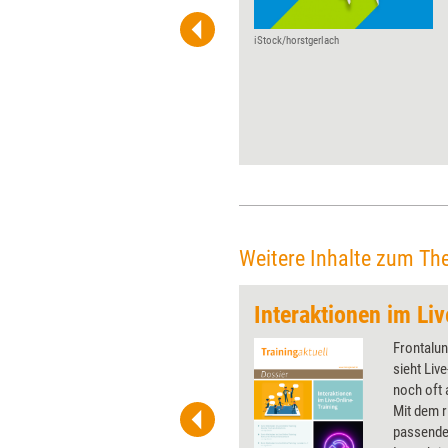
neuen Zugang zu einem Thema
zu bekommen. Bisweilen
allerdings braucht es gar
iStock/horstgerlach
keinen neuen Zugang –
sondern überhaupt
irgendeinen. Dann kann es
hilfreich sein, vorab schon
einen geeigneten Rahmen zu
schaffen. Alexandra Stock
erklärt, wie Preframing
funktioniert.
Weitere Inhalte zum Th
chen
Interaktionen im Li
 wirkungsvolle Grafiken für
Frontalun
 und Pinnwand, für Handouts und
sieht Liv
t-Charts erleichtern Ihre
noch oft 
he. Als Mitglied von Training
Mit dem r
ben Sie Flatrate-Zugriff auf alle
passenden