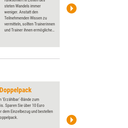
funktioniert in Zeiten des
steten Wandels immer
weniger. Anstatt den
HollyHarry / iStock
Teilnehmenden Wissen zu
vermitteln, sollten Trainerinnen
und Trainer ihnen ermöglichen,
ihre eigenen Themen auf die
Agenda zu setzen. Wie es
funktioniert, Seminare für die
neuen Anforderungen der
VUKA-Welt fit zu machen,
erklärt die Trainerin Nadja
Petranovskaja.
-Doppelpack
Regeln und Abspra
n 'Erzählbar'-Bände zum
Über 1000
is. Sparen Sie über 10 Euro
Flipchart
r dem Einzelbezug und bestellen
PowerPoin
Doppelpack.
Bildsprac
aktuell ha