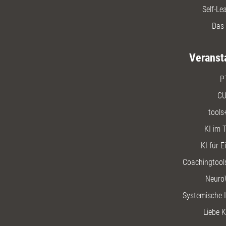
Self-Le
Das 
Veranst
P
CU
tools
KI im T
KI für E
Coachingtools
Neuro
Systemische I
Liebe K