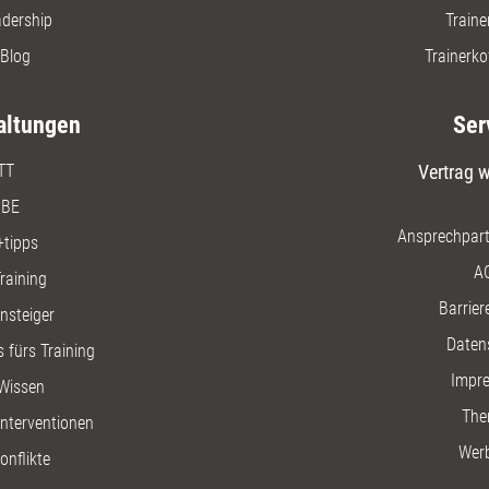
adership
Traine
Blog
Trainerko
altungen
Ser
TT
Vertrag w
BE
Ansprechpart
+tipps
A
raining
Barriere
insteiger
Daten
 fürs Training
Impr
Wissen
The
nterventionen
Wer
onflikte