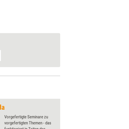
da
Das Hygiene-Einmal
Vorgefertigte Seminare zu
vorgefertigten Themen - das