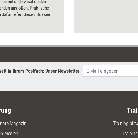
onen mit und zwischen den
enden anstoßen. Praktische
dafür liefert dieses Dossier.
elt in Ihrem Postfach: Unser Newsletter
rung
Trai
nare Magazin
Training aktue
ip-Medien
Trainin