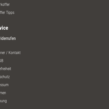
rkoffer
ffer Tipps
vice
iderrufen
ner / Kontakt
GB
freiheit
schutz
essum
men
bung