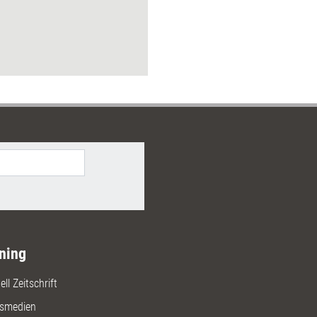
Bilder.
ning
ll Zeitschrift
gsmedien