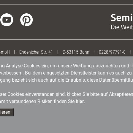
 GmbH
|
Endenicher Str. 41
|
D-53115 Bonn
|
0228/97791-0
|
gung Analyse-Cookies ein, um unsere Werbung auszurichten und Ih
erbessern. Bei dem eingesetzten Dienstleister kann es auch zu 
igung bezieht sich auch auf die Erlaubnis, diese Datenübermit
er Cookies einverstanden sind, klicken Sie bitte auf Akzeptiere
amit verbundenen Risiken finden Sie
hier
.
ieren