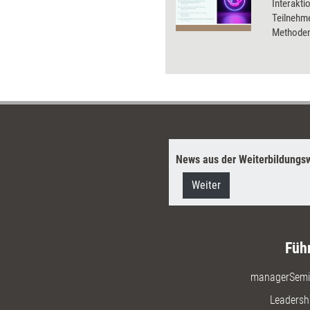
Interakti
Teilnehm
Methoden 
News aus der Weiterbildungsw
Weiter
Füh
managerSemi
Leadersh