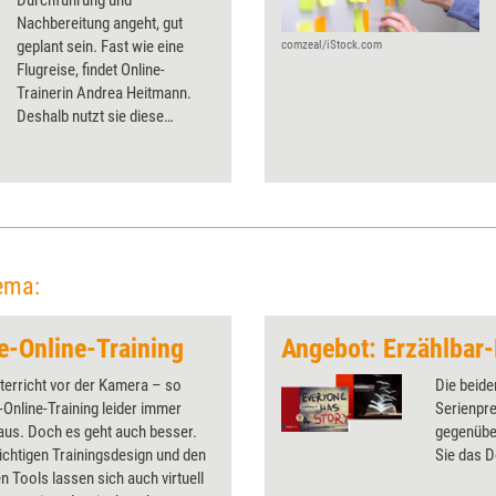
Durchführung und
Nachbereitung angeht, gut
geplant sein. Fast wie eine
comzeal/iStock.com
Flugreise, findet Online-
Trainerin Andrea Heitmann.
Deshalb nutzt sie diese
Metapher, um zu erklären, wie
man Online-Workshops durch
gute Organisation zu einem
unvergesslichen Erlebnis
macht.
ema:
ve-Online-Training
Angebot: Erzählbar
terricht vor der Kamera – so
Die beide
e-Online-Training leider immer
Serienpre
aus. Doch es geht auch besser.
gegenübe
ichtigen Trainingsdesign und den
Sie das 
 Tools lassen sich auch virtuell