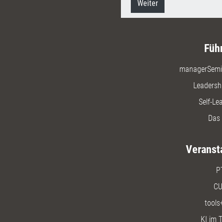
Weiter
Füh
managerSemi
Leadersh
Self-Le
Das 
Veranst
P
CU
tools
KI im T