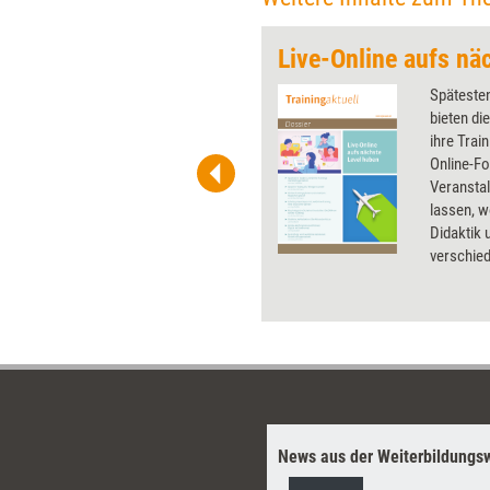
Live-Online aufs nä
 wirkungsvolle Grafiken für
Späteste
 und Pinnwand, für Handouts und
bieten di
t-Charts erleichtern Ihre
ihre Trai
he. Als Mitglied von Training
Online-Fo
ben Sie Flatrate-Zugriff auf alle
Veranstal
lassen, w
Didaktik
verschie
zeigt das
News aus der Weiterbildungsw