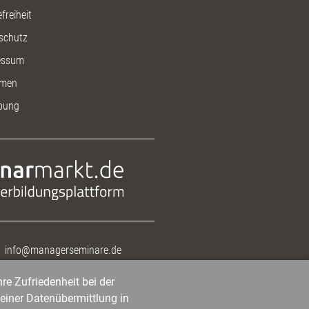
freiheit
schutz
essum
men
bung
info@managerseminare.de
re Zufriedenheit bei der
einer Datenübermittlung in