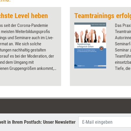
Auch sie können von WOL
profitieren.
chste Level heben
Teamtrainings erfolg
ns seit der Corona-Pandemie
Das Praxi
e meisten Weiterbildungsprofis
Teamtrain
nings und Seminare auch im Live-
Autorinne
rmat an. Wie sich solche
Seminarfa
tungen nachhaltig gestalten
Seminar 
orauf es bei der Moderation, der
Teamführu
 und dem Umgang mit
einsetzba
denen Gruppengrößen ankommt,
Tiefe, di
 Dossier.
Ablaufbe
Trainer, 
systemat
Teamtraini
verlässl
elt in Ihrem Postfach: Unser Newsletter