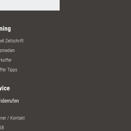
ning
ll Zeitschrift
gsmedien
rkoffer
ffer Tipps
vice
iderrufen
ner / Kontakt
GB