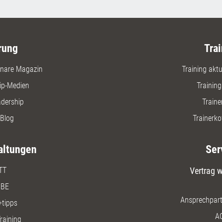
rung
Trai
nare Magazin
Training aktue
ip-Medien
Trainin
adership
Traine
Blog
Trainerko
altungen
Ser
TT
Vertrag w
BE
Ansprechpart
+tipps
A
raining