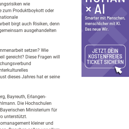
ungsrisiken wie
 zum Produktboykott oder
nationale
eit birgt auch Risiken, denn
ie gemeinsam ausgehandelten
ammenarbeit setzen? Wie
il gereicht? Diese Fragen will
rschungsverbund
terkulturelles
ust dieses Jahres hat er seine
rg, Bayreuth, Erlangen-
ühlmann. Die Hochschulen
Bayerischen Ministerium für
o unterstützt.
isikomanagement kleiner und