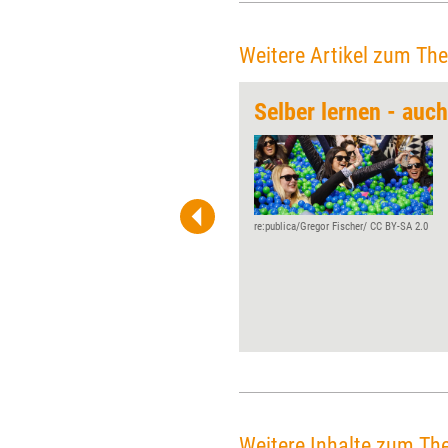
Weitere Artikel zum Th
Methodenkongress
Selber lernen - auch
Im vergangenen Jahr feierte
„tools+tipps – Der
Methodenkongress“ Premiere,
im Oktober geht der
Methodenkongress aus dem
re:publica/Gregor Fischer/ CC BY-SA 2.0
Hause managerSeminare in die
zweite Runde.
Schwerpunktmäßig geht es
dieses Mal um das Thema
„Teams“.
Weitere Inhalte zum Th