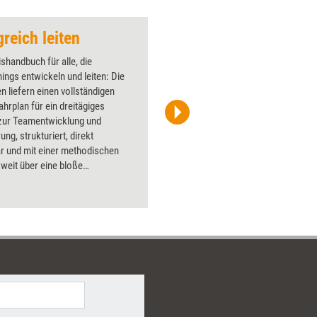
reich leiten
Reißverschluss
shandbuch für alle, die
Über 1000
ings entwickeln und leiten: Die
Flipchart
n liefern einen vollständigen
PowerPoin
hrplan für ein dreitägiges
Bildsprac
zur Teamentwicklung und
aktuell ha
ng, strukturiert, direkt
Bilder.
r und mit einer methodischen
e weit über eine bloße
schreibung hinausgeht. Wer als
Beraterin oder Personalentwickler
isch an der Wirksamkeit von
ngs arbeiten will, findet hier ein
iches Handwerkszeug.