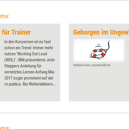
ema:
 für Trainer
Geborgen im Ungew
In den Konzernen ist es fast
schon ein Trend: Immer mehr
nutzen 'Working Out Loud
(WOL)'. IBM präsentierte John
Steppers Anleitung für
Stefanie Diers; trainerkoffer.de
vernetztes Lernen Anfang Mai
2017 sogar prominent auf der
re:publica. Bei Weiterbildnern
dagegen ist der Ansatz noch
wenig bekannt. Das ist nicht
überraschend, schließlich
funktioniert er sehr gut ohne
sie. Doch davon sollten sich
Trainer, Berater und Coachs
nicht abschrecken lassen.
ema: