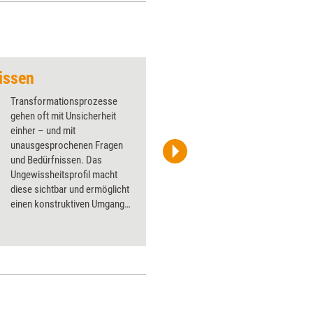
issen
Von der Antwort zur
Transformationsprozesse
gehen oft mit Unsicherheit
einher – und mit
unausgesprochenen Fragen
und Bedürfnissen. Das
Stefanie Diers/www.trainerkoffer.de
Ungewissheitsprofil macht
diese sichtbar und ermöglicht
einen konstruktiven Umgang
mit Ungewissheit, sodass
Sicherheit im Wandel
entstehen kann.