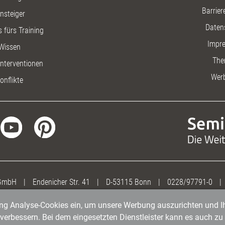
Barriere
insteiger
Daten
 fürs Training
Impr
Wissen
The
nterventionen
Wer
onflikte
 GmbH
|
Endenicher Str. 41
|
D-53115 Bonn
|
0228/97791-0
|
gung Analyse-Cookies ein, um unsere Werbung auszurichten und Ih
erbessern. Bei dem eingesetzten Dienstleister kann es auch zu 