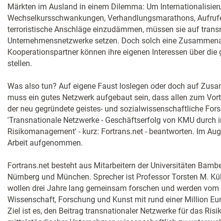
Märkten im Ausland in einem Dilemma: Um Internationalisier
Wechselkursschwankungen, Verhandlungsmarathons, Aufrufe
terroristische Anschläge einzudämmen, müssen sie auf trans
Unternehmensnetzwerke setzen. Doch solch eine Zusammenarb
Kooperationspartner können ihre eigenen Interessen über d
stellen.
Was also tun? Auf eigene Faust loslegen oder doch auf Zus
muss ein gutes Netzwerk aufgebaut sein, dass allen zum Vorte
der neu gegründete geistes- und sozialwissenschaftliche Fo
'Transnationale Netzwerke - Geschäftserfolg von KMU durch in
Risikomanagement' - kurz: Fortrans.net - beantworten. Im Aug
Arbeit aufgenommen.
Fortrans.net besteht aus Mitarbeitern der Universitäten Bambe
Nürnberg und München. Sprecher ist Professor Torsten M. K
wollen drei Jahre lang gemeinsam forschen und werden vom 
Wissenschaft, Forschung und Kunst mit rund einer Million Eur
Ziel ist es, den Beitrag transnationaler Netzwerke für das R