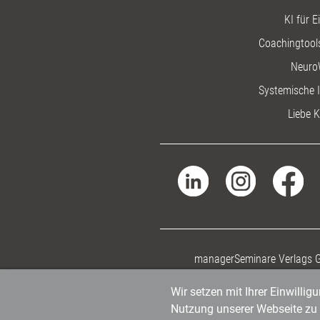
KI für E
Coachingtools
Neuro
Systemische I
Liebe K
managerSeminare Verlags
Wir setzen mit Ihrer Einwilli
Nutzung unserer Webseite zu v