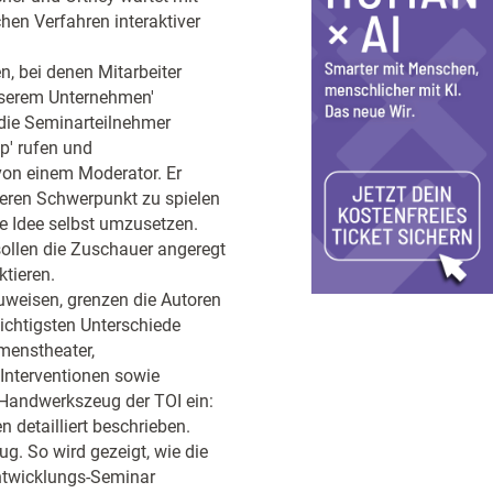
en Verfahren interaktiver
, bei denen Mitarbeiter
serem Unternehmen'
 die Seminarteilnehmer
p' rufen und
von einem Moderator. Er
deren Schwerpunkt zu spielen
e Idee selbst umzusetzen.
llen die Zuschauer angeregt
ktieren.
weisen, grenzen die Autoren
wichtigsten Unterschiede
menstheater,
Interventionen sowie
Handwerkszeug der TOI ein:
 detailliert beschrieben.
g. So wird gezeigt, wie die
ntwicklungs-Seminar