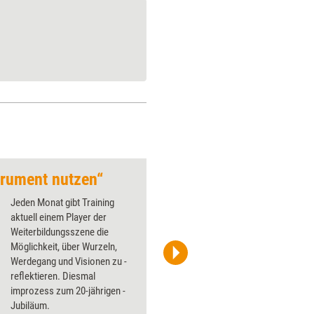
strument nutzen“
'Vom Keller- zum Bu
Jeden Monat gibt Training
aktuell einem Player der
Weiterbildungsszene die
Möglichkeit, über Wurzeln,
Werdegang und Visionen zu ­
Steife Brise
reflektieren. Diesmal
improzess zum 20-jährigen ­
Jubiläum.