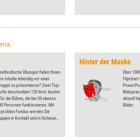
Kommunikationstrainings, was
derzeit das erfolgreichste
Angebot ist und welches große
Projekt als Nächstes ansteht.
ema:
Hinter der Maske
methodische Übungen fallen Ihnen
Über 1000
hre Inhalte lebendig vor einer
Flipchart
ruppe zu präsentieren? Zwei Top-
PowerPoin
fis beschreiben 120 ihrer besten
Bildsprac
ür die Bühne, die bei 30 ebenso
aktuell ha
00 Personen funktionieren. Mit
Bilder.
rprobten Fundus werden Sie
uppen in Kontakt und in Schwung
das Publikum entspannen,
n oder auflockern. Je nach Bedarf
 Sie Denkpausen, schaffen