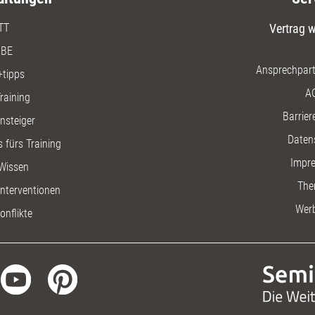
TT
Vertrag w
BE
Ansprechpart
+tipps
A
raining
Barriere
insteiger
Daten
 fürs Training
Impr
Wissen
The
nterventionen
Wer
onflikte