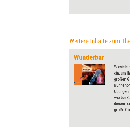
erklärt, wie Vorträge gelingen,
die auf die Magie der
Emotionen setzen.
Weitere Inhalte zum Th
Wunderbar
Wieviele 
ein, um I
großen G
Bühnenpro
Übungen f
wie bei 3
diesem e
große Gr
bringen, 
aktiviere
erzeugen