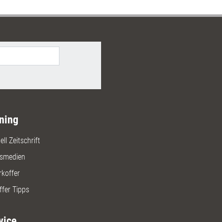
ning
ll Zeitschrift
gsmedien
rkoffer
ffer Tipps
vice