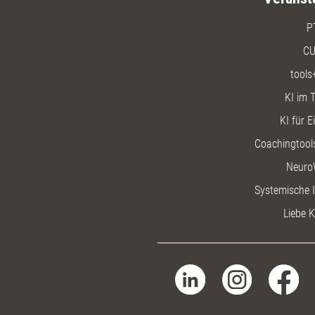
P
CU
tools
KI im T
KI für E
Coachingtools
Neuro
Systemische I
Liebe K