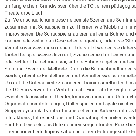
umfangreichem Grundwissen über die TOI, einem pädagogisch
Theaterarbeit, auf.
Zur Veranschaulichung beschreiben sie Szenen aus Seminaren
zusammen mit Schauspielern zu Themen wie 'Mobbing in un
improvisieren: Die Schauspieler agieren auf einer Bühne, und
können jederzeit in das Geschehen eingreifen, indem sie 'Stop
Verhaltensanweisungen geben. Unterstützt werden sie dabei 
fordert beispielsweise dazu auf, Szenen erneut mit einem an
oder schlägt Teilnehmern vor, auf die Bühne zu gehen und ein
Sinn und Zweck der Methode: Durch die Bühnenhandlungen so
werden, über ihre Einstellungen und Verhaltensweisen zu refle
Um auf die Unterschiede zu anderen Trainingsmethoden hinzu
die TOI von verwandten Verfahren ab. Eine Tabelle zeigt die 
zwischen klassischem Theater, Improvisations- und Unterneh
Organisationsaufstellungen, Rollenspielen und systemischen 
Gruppendynamik. Darüber hinaus gehen die Autoren auf das 
Interaktions-, Introspektions- und Dramaturgietechniken werden
Fünf Fallbeispiele aus Unternehmen sorgen für den Praxisbezu
Themenorientierte Improvisation bei einem Führungskräfte-E