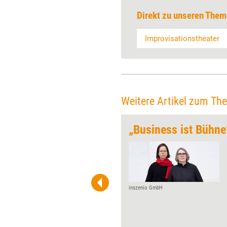
Direkt zu unseren Them
Improvisationstheater
Weitere Artikel zum Th
ionen
„Business ist Bühne
Zahlen, Daten, Fakten – die
meisten Präsentationen
bestehen aus nichts anderem.
Das liefert zwar Futter fürs
Gehirn, die Emotionen der
inszenio GmbH
Zuhörer bleiben aber so auf
der Strecke. Präsentations­
profi Uwe Günter-von Pritzbuer