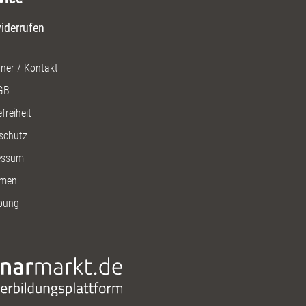
iderrufen
ner / Kontakt
GB
freiheit
schutz
essum
men
bung