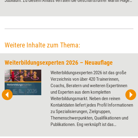
Jubiläum. Zu diesem Anlass verraten die Geschäftsführer Martin Hagen
und Eberhard Hauser im Interview mit Training aktuell, wo die Wurzeln
ihres Unternehmens liegen und welcher ihr bisher ungewöhnlichster
Auftrag war.
Weitere Inhalte zum Thema:
Weiterbildungsexperten 2026 – Neuauflage
Weiterbildungsexperten 2026 ist das große
Verzeichnis von über 420 Trainerinnen,
Coachs, Beratern und weiteren Expertinnen
und Experten aus dem kompletten
Weiterbildungsmarkt. Neben den reinen
Kontaktdaten liefert jedes Profil Informationen
zu Spezialisierungen, Zielgruppen,
Themenschwerpunkten, Qualifikationen und
Publikationen. Eng verknüpft ist das
Kompendium mit der dazugehörigen
Datenbank auf der Onlineplattform