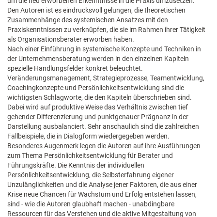
um die neu erworbenen Erkenntnisse in die Praxis umzusetzen.
Den Autoren ist es eindrucksvoll gelungen, die theoretischen
Zusammenhänge des systemischen Ansatzes mit den
Praxiskenntnissen zu verknüpfen, die sie im Rahmen ihrer Tätigkeit
als Organisationsberater erworben haben.
Nach einer Einführung in systemische Konzepte und Techniken in
der Unternehmensberatung werden in den einzelnen Kapiteln
spezielle Handlungsfelder konkret beleuchtet.
Veränderungsmanagement, Strategieprozesse, Teamentwicklung,
Coachingkonzepte und Persönlichkeitsentwicklung sind die
wichtigsten Schlagworte, die den Kapiteln überschrieben sind.
Dabei wird auf produktive Weise das Verhältnis zwischen tief
gehender Differenzierung und punktgenauer Prägnanz in der
Darstellung ausbalanciert. Sehr anschaulich sind die zahlreichen
Fallbeispiele, die in Dialogform wiedergegeben werden.
Besonderes Augenmerk legen die Autoren auf ihre Ausführungen
zum Thema Persönlichkeitsentwicklung für Berater und
Führungskräfte. Die Kenntnis der individuellen
Persönlichkeitsentwicklung, die Selbsterfahrung eigener
Unzulänglichkeiten und die Analyse jener Faktoren, die aus einer
Krise neue Chancen für Wachstum und Erfolg entstehen lassen,
sind - wie die Autoren glaubhaft machen - unabdingbare
Ressourcen für das Verstehen und die aktive Mitgestaltung von