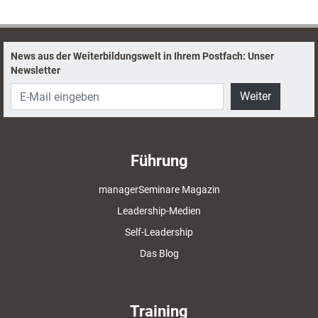
Seminarmarkt.de. Dort sind ebenfalls alle
Weiterbildungsprofis gelistet, teilweise mit
ausführlichen Arbeitsproben oder
News aus der Weiterbildungswelt in Ihrem Postfach: Unser
Videopräsentationen. Mit diesem
Newsletter
Nachschlagewerk und Seminarmarkt.de
finden Sie schnell passende Expertinnen und
Weiter
Experten für jedes Anliegen im Bereich der
beruflichen Weiterbildung. Ideal als
Erstinformation geeignet.
Führung
managerSeminare Magazin
Leadership-Medien
Self-Leadership
Das Blog
Training