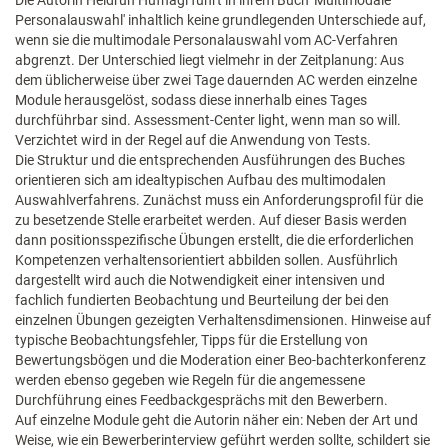
Die Autorin Heidrun Hufnagl führt in ihrem Buch 'Multimodale
Personalauswahl' inhaltlich keine grundlegenden Unterschiede auf,
wenn sie die multimodale Personalauswahl vom AC-Verfahren
abgrenzt. Der Unterschied liegt vielmehr in der Zeitplanung: Aus
dem üblicherweise über zwei Tage dauernden AC werden einzelne
Module herausgelöst, sodass diese innerhalb eines Tages
durchführbar sind. Assessment-Center light, wenn man so will.
Verzichtet wird in der Regel auf die Anwendung von Tests.
Die Struktur und die entsprechenden Ausführungen des Buches
orientieren sich am idealtypischen Aufbau des multimodalen
Auswahlverfahrens. Zunächst muss ein Anforderungsprofil für die
zu besetzende Stelle erarbeitet werden. Auf dieser Basis werden
dann positionsspezifische Übungen erstellt, die die erforderlichen
Kompetenzen verhaltensorientiert abbilden sollen. Ausführlich
dargestellt wird auch die Notwendigkeit einer intensiven und
fachlich fundierten Beobachtung und Beurteilung der bei den
einzelnen Übungen gezeigten Verhaltensdimensionen. Hinweise auf
typische Beobachtungsfehler, Tipps für die Erstellung von
Bewertungsbögen und die Moderation einer Beo-bachterkonferenz
werden ebenso gegeben wie Regeln für die angemessene
Durchführung eines Feedbackgesprächs mit den Bewerbern.
Auf einzelne Module geht die Autorin näher ein: Neben der Art und
Weise, wie ein Bewerberinterview geführt werden sollte, schildert sie