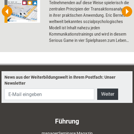
Teilnehmenden auf diese Weise spielerisch die
zentralen Prinzipien der Transaktionsanalyse
in ihrer praktischen Anwendung. Eric Bernes
weltweit bekanntes sozialpsychologisches
Modell ist Inhalt nahezu jeden
Kommunikationstrainings und wird in diesem
Serious Game in vier Spielphasen zum Leben
erweckt. Erkennen Sie die Ichzustände hinter
Äußerungen und Dialogen. Entschlüsseln Sie
parallele und gekreuzte Transaktionen und
deren Wirkung in der zwischenmenschlichen
Interaktion. Und lernen Sie schließlich, wie Sie
News aus der Weiterbildungswelt in Ihrem Postfach: Unser
mit doppelbödigen Transaktionen umgehen
Newsletter
und diese konstruktiv auflösen können.
Warum sind Menschen so, wie sie sind – und
Weiter
wie gehen sie miteinander um? Interactum
liefert auf diese stets aktuelle Frage ebenso
fundierte wie erhellende Antworten und
sensibilisiert zugleich für das eigene
Führung
Kommunikationsverhalten. Das Spiel ist
geeignet für 4-16 Teilnehmende in 2-4 Teams.
managerSeminare Magazin