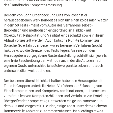
Fassbares? Leichter beantworten lässt sich die Frage nach Lektüre
des 'Handbuchs Kompetenzmessung'.
Bei dem von John Erpenbeck und Lutz von Rosenstiel
herausgegebenen Werk handelt es sich um einen kolossalen Wälzer,
in dem 50 Tests - meist vom Autor des Verfahrens selbst -
theoretisch und methodisch eingeordnet, im Hinblick auf
Objektivität, Reliabilität und Validität eingeschätzt sowie in ihrem
Ablauf vorgestellt werden. Auch kritische Punkte kommen zur
Sprache: So erfährt der Leser, wo es bei einem Verfahren (noch)
hakt bzw. wo die Grenzen des Tests liegen. An eine von den
Herausgebern vorgegebene Rasterdarstellung schließt sich jeweils
eine freie Beschreibung der Methode an, in der die Autoren nach
eigenem Gusto unterschiedliche Schwerpunkte setzen und auch
unterschiedlich weit ausholen.
Der besseren Übersichtlichkeit halber haben die Herausgeber die
Tools in Gruppen unterteilt: Neben Verfahren zur Erfassung von
Einzelkompetenzen und Kompetenzkombinationen, Instrumenten
zum Erstellen von Kompetenzbilanzen und Verfahren zur Erstellung
übergreifender Kompetenzgitter werden einige Instrumente aus
dem Ausland vorgestellt. Die Idee, einige Tools unter dem Stichwort
'kommerzielle Anbieter' zusammenzufassen, ist allerdings etwas