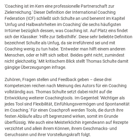
'Coaching ist im Kern eine professionelle Partnerschaft zur
Zielerreichung.' Dieser Definition der International Coaching
Federation (ICF) schließt sich Schulte an und benennt im Kapitel
'Unfug und Halbwahrheiten im Coaching' die sechs häufigsten
Irrtümer bezüglich dessen, was Coaching ist. Auf Platz eins findet
sich der Klassiker: 'Hilfe zur Selbsthilfe'. Diese sehr beliebte Definition
bezeichnet Schulte als Unfug, da sie irreführend sei und mit
Coaching wenig zu tun habe. 'Entweder man hilft einem anderen
Menschen, oder er hilft sich selbst. Beides geht nicht, zumindest
nicht gleichzeitig.' Mit kritischem Blick stellt Thomas Schulte damit
gängige Überzeugungen infrage.
Zuhören, Fragen stellen und Feedback geben – diese drei
Kompetenzen reichen nach Meinung des Autors für ein Coaching
vollständig aus. Thomas Schulte setzt dabei nicht auf die
Entwicklung weiterer Coachingtools. Im Gegenteil: 'Wichtiger als
jedes Tool sind Flexibilität, Einfühlungsvermögen und Spontaneität
im Coaching.' Für einen Coachprofi werden Tools, die durch ihre
festen Abläufe allzu oft begrenzend wirken, somit im Grunde
überflüssig. Wie auch eine Meisterköchin irgendwann auf Rezepte
verzichtet und allein ihrem Können, ihrem Geschmacks- und
Geruchssinn und ihrer Vorstellungskraft folgt.