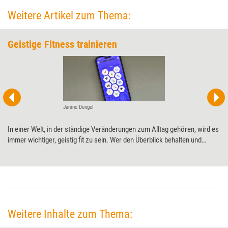
Weitere Artikel zum Thema:
Geistige Fitness trainieren
Janine Dengel
In einer Welt, in der ständige Veränderungen zum Alltag gehören, wird es
immer wichtiger, geistig fit zu sein. Wer den Überblick behalten und
fundierte Entscheidungen treffen will, braucht ein gut trainiertes Gehirn.
Genau hier setzen Gehirnjogging-Apps an: Mit spielerischen Übungen
wollen sie unterstützen, kognitive Fähigkeiten zu fördern. Training
aktuell hat eine von diesen Anwendungen getestet: die App „Impulse“.
Weitere Inhalte zum Thema: