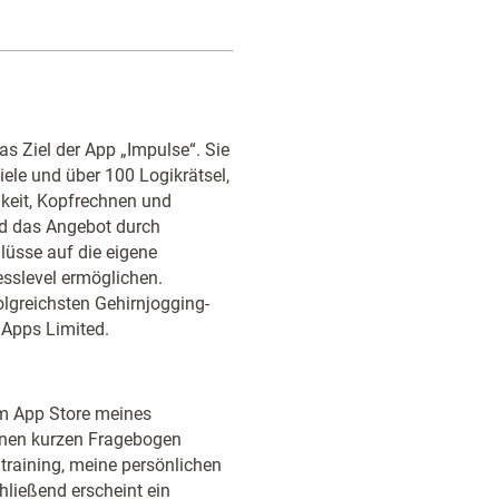
das Ziel der App „Impulse“. Sie
ele und über 100 Logikrätsel,
keit, Kopfrechnen und
rd das Angebot durch
lüsse auf die eigene
resslevel ermöglichen.
olgreichsten Gehirnjogging-
 Apps Limited.
em App Store meines
inen kurzen Fragebogen
raining, meine persönlichen
hließend erscheint ein