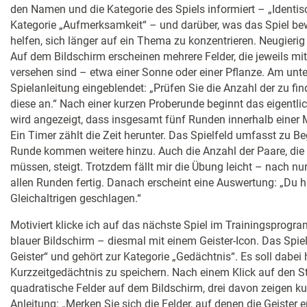
den Namen und die Kategorie des Spiels informiert – „Identi
Kategorie „Aufmerksamkeit“ – und darüber, was das Spiel bewi
helfen, sich länger auf ein Thema zu konzentrieren. Neugierig 
Auf dem Bildschirm erscheinen mehrere Felder, die jeweils mi
versehen sind – etwa einer Sonne oder einer Pflanze. Am unte
Spielanleitung eingeblendet: „Prüfen Sie die Anzahl der zu fi
diese an.“ Nach einer kurzen Proberunde beginnt das eigentl
wird angezeigt, dass insgesamt fünf Runden innerhalb einer M
Ein Timer zählt die Zeit herunter. Das Spielfeld umfasst zu Beg
Runde kommen weitere hinzu. Auch die Anzahl der Paare, die
müssen, steigt. Trotzdem fällt mir die Übung leicht – nach nu
allen Runden fertig. Danach erscheint eine Auswertung: „Du h
Gleichaltrigen geschlagen.“
Motiviert klicke ich auf das nächste Spiel im Trainingsprogra
blauer Bildschirm – diesmal mit einem Geister-Icon. Das Spiel 
Geister“ und gehört zur Kategorie „Gedächtnis“. Es soll dabei
Kurzzeitgedächtnis zu speichern. Nach einem Klick auf den S
quadratische Felder auf dem Bildschirm, drei davon zeigen kur
Anleitung: „Merken Sie sich die Felder, auf denen die Geister e