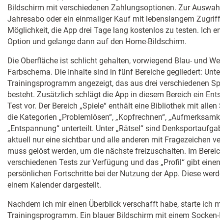
Bildschirm mit verschiedenen Zahlungsoptionen. Zur Auswah
Jahresabo oder ein einmaliger Kauf mit lebenslangem Zugriff.
Möglichkeit, die App drei Tage lang kostenlos zu testen. Ich e
Option und gelange dann auf den Home-Bildschirm.
Die Oberfläche ist schlicht gehalten, vorwiegend Blau- und 
Farbschema. Die Inhalte sind in fünf Bereiche gegliedert: Unte
Trainingsprogramm angezeigt, das aus drei verschiedenen Spie
besteht. Zusätzlich schlägt die App in diesem Bereich ein En
Test vor. Der Bereich „Spiele“ enthält eine Bibliothek mit allen
die Kategorien „Problemlösen“, „Kopfrechnen“, „Aufmerksamke
„Entspannung“ unterteilt. Unter „Rätsel“ sind Denksportaufga
aktuell nur eine sichtbar und alle anderen mit Fragezeichen v
muss gelöst werden, um die nächste freizuschalten. Im Bereic
verschiedenen Tests zur Verfügung und das „Profil“ gibt einen
persönlichen Fortschritte bei der Nutzung der App. Diese wer
einem Kalender dargestellt.
Nachdem ich mir einen Überblick verschafft habe, starte ich 
Trainingsprogramm. Ein blauer Bildschirm mit einem Socken-I