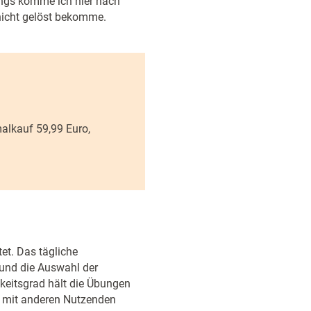
ings komme ich hier nach
l nicht gelöst bekomme.
alkauf 59,99 Euro,
tet. Das tägliche
 und die Auswahl der
keitsgrad hält die Übungen
n mit anderen Nutzenden