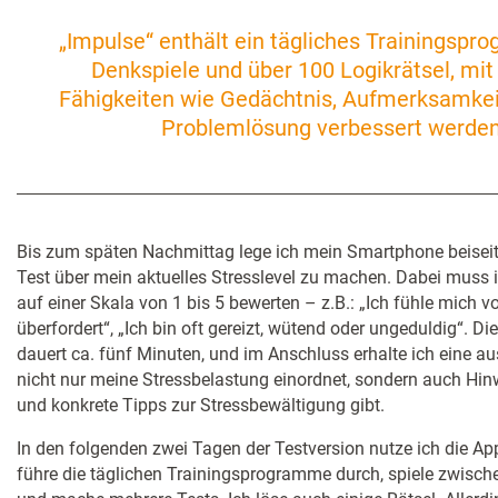
„Impulse“ enthält ein tägliches Trainingspr
Denkspiele und über 100 Logikrätsel, mit
Fähigkeiten wie Gedächtnis, Aufmerksamkei
Problemlösung verbessert werde
Bis zum späten Nachmittag lege ich mein Smartphone beiseit
Test über mein aktuelles Stresslevel zu machen. Dabei muss
auf einer Skala von 1 bis 5 bewerten – z.B.: „Ich fühle mich
überfordert“, „Ich bin oft gereizt, wütend oder ungeduldig“. D
dauert ca. fünf Minuten, und im Anschluss erhalte ich eine au
nicht nur meine Stressbelastung einordnet, sondern auch Hi
und konkrete Tipps zur Stressbewältigung gibt.
In den folgenden zwei Tagen der Testversion nutze ich die Ap
führe die täglichen Trainingsprogramme durch, spiele zwisch