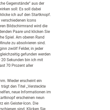
sche Gegenstände“ aus der
rken soll: Es soll dabei
klicke ich auf den Startknopf.
t verschiedenen Icons
ren Bildschirmrand wird die
ndenden Paare und klicken Sie
iche Spiel. Am oberen Rand
inute zu absolvieren sind.
inn zwölf Felder, in jeder
 gleichzeitig gefunden werden
r 20 Sekunden bin ich mit
ast 70 Prozent aller
mm. Wieder erscheint ein
trägt den Titel „Versteckte
 helfen, neue Informationen im
tartknopf erscheinen neun
z ein Geister-Icon. Die
rschienen sind. Klicken Sie