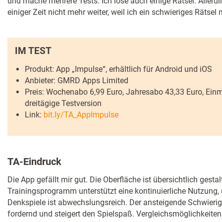
und mache mehrere Tests. Ich löse auch einige Rätsel. Allerd
einiger Zeit nicht mehr weiter, weil ich ein schwieriges Rätse
IM TEST
Produkt: App „Impulse“, erhältlich für Android und iOS
Anbieter: GMRD Apps Limited
Preis: Wochenabo 6,99 Euro, Jahresabo 43,33 Euro, Einm
dreitägige Testversion
Link:
bit.ly/TA_AppImpulse
TA-Eindruck
Die App gefällt mir gut. Die Oberfläche ist übersichtlich gestal
Trainingsprogramm unterstützt eine kontinuierliche Nutzung,
Denkspiele ist abwechslungsreich. Der ansteigende Schwierig
fordernd und steigert den Spielspaß. Vergleichsmöglichkeite