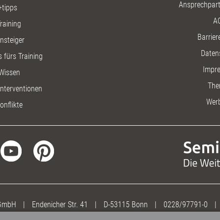
Ansprechpart
+tipps
A
raining
Barriere
insteiger
Daten
 fürs Training
Impr
Wissen
The
nterventionen
Wer
onflikte
 GmbH
|
Endenicher Str. 41
|
D-53115 Bonn
|
0228/97791-0
|