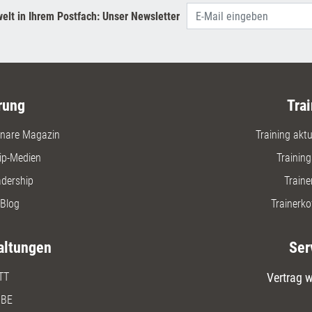
ausführli
elt in Ihrem Postfach: Unser Newsletter
schrittwe
Organisa
festlegen
Verhalten
ausprobie
rung
Trai
nare Magazin
Training aktue
ip-Medien
Trainin
adership
Traine
Blog
Trainerko
altungen
Ser
TT
Vertrag w
BE