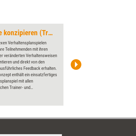
Verhaltensplanspiele konzipieren (Trainingskonzept)
Hamburger
exen Verhaltensplanspielen
Über 1000
re Teilnehmenden mit ihren
Flipchart
er veränderten Verhaltensweisen
PowerPoin
tieren und direkt von den
Bildsprac
usführliches Feedback erhalten.
aktuell ha
nzept enthält ein einsatzfertiges
Bilder.
splanspiel mit allen
ichen Trainer- und
erunterlagen. Darüber hinaus
s die Regieanweisungen, wie Sie
hre eigenen Verhaltensplanspiele
ngstrainings selbst entwickeln:
rsten Idee bis zum Schreiben aller
-Unterlagen für Ihre
nden. Hierzu erhalten Sie eine