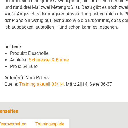
befindet sich eine graue Gewebeplane, die laut Hersteller die 
und rund drei Mal zwei Meter groß ist. Dazu gibt es noch zwe
war‘s. Angesichts der mageren Ausstattung heitert mich die Pi
der Plane ein wenig auf. Genauso wie die Erkenntnis, dass d
ist: auspacken, ausrollen – und schon kann es losgehen.
Im Test:
Produkt: Eisscholle
Anbieter:
Schluessel & Blume
Preis: 64 Euro
Autor(en): Nina Peters
Quelle:
Training aktuell 03/14
, März 2014, Seite 36-37
enseiten
Teamverhalten
Trainingsspiele