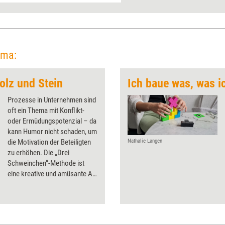
ema:
olz und Stein
Ich baue was, was i
Prozesse in Unternehmen sind
oft ein Thema mit Konflikt-
oder Ermüdungspotenzial – da
kann Humor nicht schaden, um
die Motivation der Beteiligten
Nathalie Langen
zu erhöhen. Die „Drei
Schweinchen“-Methode ist
eine kreative und amüsante Art
der Retrospektive, mit der
Teams ungezwungen über
Prozesse sprechen können.