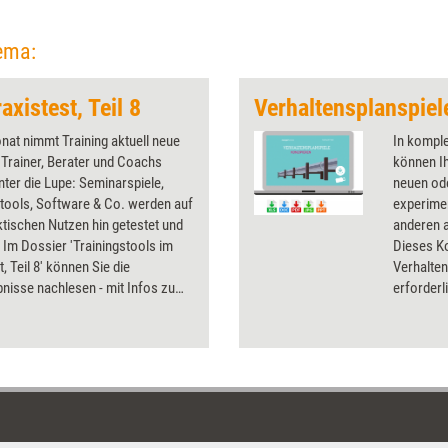
ema:
axistest, Teil 8
at nimmt Training aktuell neue
In kompl
 Trainer, Berater und Coachs
können Ih
unter die Lupe: Seminarspiele,
neuen od
tools, Software & Co. werden auf
experimen
ktischen Nutzen hin getestet und
anderen a
 Im Dossier 'Trainingstools im
Dieses Ko
, Teil 8' können Sie die
Verhalten
nisse nachlesen - mit Infos zu
erforderl
nd Bezugsquellen. Getestet
Teilnehm
eses Mal verschiedene Trainings-
enthält e
spiele, ein Kartenset und zwei
künftig I
für Führu
von der e
Planspiel
Teilnehme