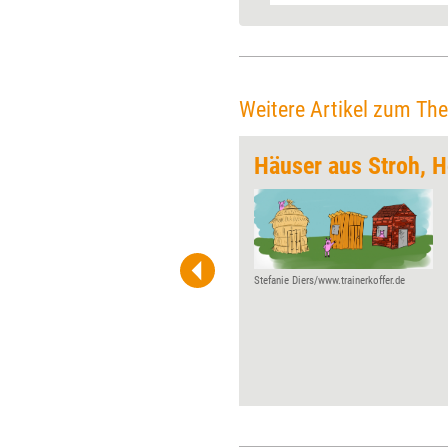
Weitere Artikel zum Th
ür das Team
Häuser aus Stroh, H
Um ein Team zu entwickeln,
gibt es zahllose Möglichkeiten.
Eine davon: 'teamland' spielen.
Stephanie Rascher hat mit
ihren Studenten getestet, wie
Stefanie Diers/www.trainerkoffer.de
sich das Tool in der Praxis
schlägt.