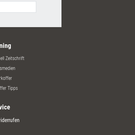
che Konzeptionshilfe, mit der
isen Anleitung, wie Sie dabei die
tions- und Aufgabenstruktur so
, dass die Gruppe trainiertes
 in einer realitätsnahen Situation
ren und vertiefen kann.
ning
ll Zeitschrift
gsmedien
rkoffer
ffer Tipps
vice
iderrufen