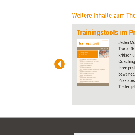
Weitere Inhalte zum Th
Trainingstools im Pr
 wirkungsvolle Grafiken für
Jeden Mon
 und Pinnwand, für Handouts und
Tools für
t-Charts erleichtern Ihre
kritisch 
he. Als Mitglied von Training
Coaching
ben Sie Flatrate-Zugriff auf alle
ihren pra
bewertet.
Praxistest
Testergeb
Preisen u
wurden di
und Brett
Apps.