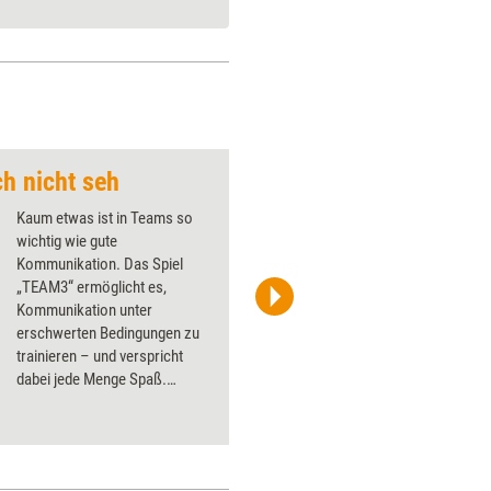
ch nicht seh
Gemeinsam an einem
Kaum etwas ist in Teams so
wichtig wie gute
Kommunikation. Das Spiel
„TEAM3“ ermöglicht es,
Kommunikation unter
Sarah Luckat
erschwerten Bedingungen zu
trainieren – und verspricht
dabei jede Menge Spaß.
Training aktuell hat es einem
Praxistest unterzogen.