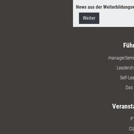
News aus der Weiterbildungsw
Weiter
Füh
managerSemi
Leadersh
Self-Le
Das 
Veranst
P
CU