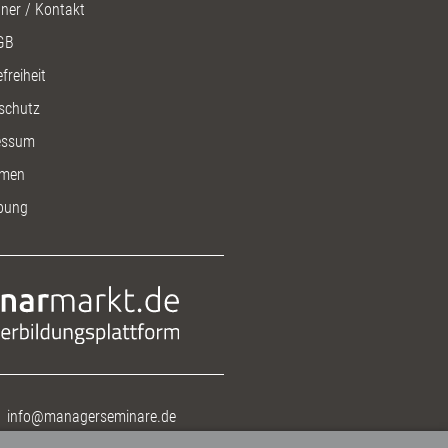
ner / Kontakt
GB
freiheit
schutz
essum
men
bung
info@managerseminare.de