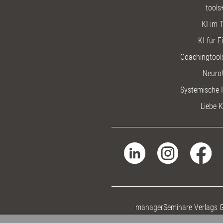
tools
KI im T
KI für E
Coachingtools
Neuro
Systemische I
Liebe K
managerSeminare Verlags