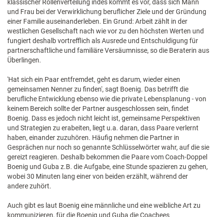
klassischer Rollenverteilung indes kommt es vor, dass sich Mann
und Frau bei der Verwirklichung beruflicher Ziele und der Gründung
einer Familie auseinanderleben. Ein Grund: Arbeit zählt in der
westlichen Gesellschaft nach wie vor zu den höchsten Werten und
fungiert deshalb vortrefflich als Ausrede und Entschuldigung für
partnerschaftliche und familiäre Versäumnisse, so die Beraterin aus
Überlingen.
'Hat sich ein Paar entfremdet, geht es darum, wieder einen
gemeinsamen Nenner zu finden', sagt Boenig. Das betrifft die
berufliche Entwicklung ebenso wie die private Lebensplanung - von
keinem Bereich sollte der Partner ausgeschlossen sein, findet
Boenig. Dass es jedoch nicht leicht ist, gemeinsame Perspektiven
und Strategien zu erabeiten, liegt u.a. daran, dass Paare verlernt
haben, einander zuzuhören. Häufig nehmen die Partner in
Gesprächen nur noch so genannte Schlüsselwörter wahr, auf die sie
gereizt reagieren. Deshalb bekommen die Paare vom Coach-Doppel
Boenig und Guba z.B. die Aufgabe, eine Stunde spazieren zu gehen,
wobei 30 Minuten lang einer von beiden erzählt, während der
andere zuhört.
Auch gibt es laut Boenig eine männliche und eine weibliche Art zu
kommunizieren, für die Boenig und Guba die Coachees