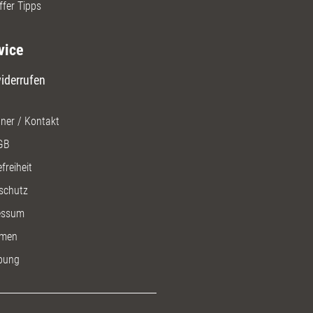
ffer Tipps
vice
iderrufen
ner / Kontakt
GB
freiheit
schutz
essum
men
bung