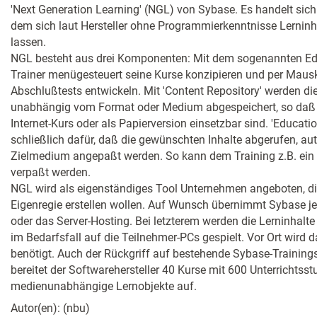
'Next Generation Learning' (NGL) von Sybase. Es handelt sic
dem sich laut Hersteller ohne Programmierkenntnisse Lerninhal
lassen.
NGL besteht aus drei Komponenten: Mit dem sogenannten Edu
Trainer menügesteuert seine Kurse konzipieren und per Mausk
Abschlußtests entwickeln. Mit 'Content Repository' werden di
unabhängig vom Format oder Medium abgespeichert, so daß 
Internet-Kurs oder als Papierversion einsetzbar sind. 'Educati
schließlich dafür, daß die gewünschten Inhalte abgerufen, a
Zielmedium angepaßt werden. So kann dem Training z.B. ein
verpaßt werden.
NGL wird als eigenständiges Tool Unternehmen angeboten, di
Eigenregie erstellen wollen. Auf Wunsch übernimmt Sybase j
oder das Server-Hosting. Bei letzterem werden die Lerninhalt
im Bedarfsfall auf die Teilnehmer-PCs gespielt. Vor Ort wird d
benötigt. Auch der Rückgriff auf bestehende Sybase-Trainin
bereitet der Softwarehersteller 40 Kurse mit 600 Unterrichtss
medienunabhängige Lernobjekte auf.
Autor(en): (nbu)