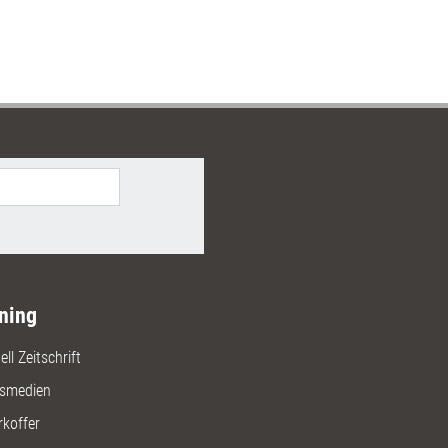
ning
ll Zeitschrift
gsmedien
rkoffer