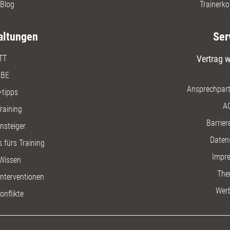
Blog
Trainerko
altungen
Ser
TT
Vertrag w
BE
Ansprechpart
+tipps
A
raining
Barriere
insteiger
Daten
 fürs Training
Impr
Wissen
The
nterventionen
Wer
onflikte