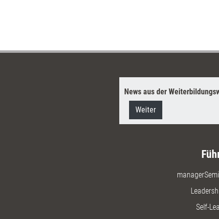
News aus der Weiterbildungsw
Weiter
Füh
managerSemi
Leadersh
Self-Le