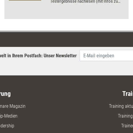
Testergebnisse nachlesen (mit Infos zu
Preisen und Bezugsquellen). Getestet
wurden u.a. verschiedene Trainingsspiele
und Kartensets, eine Trainings-DVD und ein
Präsentationstool.
elt in Ihrem Postfach: Unser Newsletter
rung
Trai
nare Magazin
Training aktue
ip-Medien
Trainin
adership
Traine