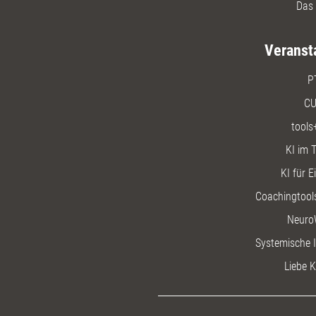
Das 
Veranst
P
CU
tools
KI im T
KI für E
Coachingtools
Neuro
Systemische I
Liebe K