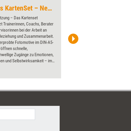
Wertschätzung – Das KartenSet – Neuerscheinung
Verstehen
tzung – Das Kartenset
Über 1000
zt Trainerinnen, Coachs, Berater
Flipchart
visorinnen bei der Arbeit an
PowerPoin
 Beziehung und Zusammenarbeit.
Bildsprac
serprobte Fotomotive im DIN-A5-
aktuell ha
öffnen schnelle,
Bilder.
chwellige Zugänge zu Emotionen,
en und Selbstwirksamkeit – im
ting wie in Gruppen. Das Begleit-
iefert kompakte Impulse für
, Erwartungsklärung, Empathie-
eflexion und Transfer in den
deal für Führungs- und
ings. Die Karten sind robust
 (edelmatt kaschiert, abgerundete
üssigkeitsabweisend) und eignen
PDF-eBook für den digitalen
über Whiteboard/Beamer. So
ieren Sie Prozesse, machen