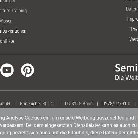
insteiger
Daten
 fürs Training
Impr
Wissen
The
nterventionen
Wer
onflikte
 GmbH
|
Endenicher Str. 41
|
D-53115 Bonn
|
0228/97791-0
|
gung Analyse-Cookies ein, um unsere Werbung auszurichten und Ih
erbessern. Bei dem eingesetzten Dienstleister kann es auch zu 
igung bezieht sich auch auf die Erlaubnis, diese Datenübermit