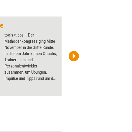
de
Motive für remote
tools+tipps – Der
Methodenkongress ging Mitte
November in die dritte Runde.
In diesem Jahr kamen Coachs,
Trainerinnen und
Screenshot „icebreaker.online“
Personalentwickler
zusammen, um Übungen,
Impulse und Tipps rund um das
Thema Leadership
kennenzulernen und selbst
auszuprobieren.