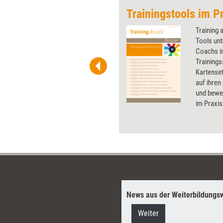
Trainingstools im Pr
 wirkungsvolle Grafiken für
Training 
 und Pinnwand, für Handouts und
Tools unt
t-Charts erleichtern Ihre
Coachs in
he. Als Mitglied von Training
Trainings
ben Sie Flatrate-Zugriff auf alle
Kartenset
auf ihren
und bewer
im Praxis
Testerge
Infos zu 
News aus der Weiterbildungsw
Weiter