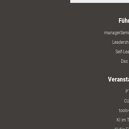
Füh
managerSemi
Leadersh
Self-Le
Das 
Veranst
P
CU
tools
KI im T