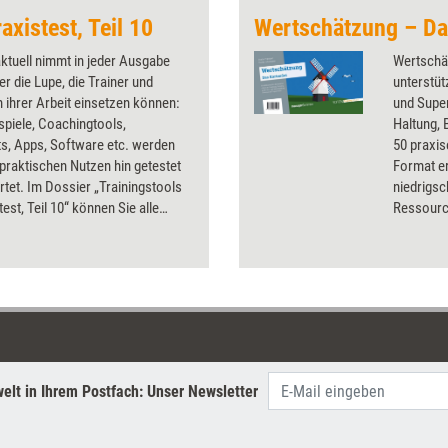
axistest, Teil 10
aktuell nimmt in jeder Ausgabe
Wertschä
er die Lupe, die Trainer und
unterstüt
 ihrer Arbeit einsetzen können:
und Super
spiele, Coachingtools,
Haltung,
s, Apps, Software etc. werden
50 praxi
 praktischen Nutzen hin getestet
Format er
tet. Im Dossier „Trainingstools
niedrigs
test, Teil 10“ können Sie alle
Ressourc
bnisse aus 2016 nachlesen – mit
Einzelset
Preisen und Bezugsquellen.
Booklet l
Warm-ups
Arbeit, R
Alltag; i
Teamtrain
gefertigt
Ecken, fl
elt in Ihrem Postfach: Unser Newsletter
sich als 
Einsatz 
struktur