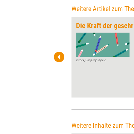
Weitere Artikel zum Th
zur Rennstrecke
Die Kraft der gesch
Die Agentur für Freundlichkeit
feiert ihr 25-jähriges Bestehen.
Zum Jubiläum verrät
Geschäftsführerin Tanja Baum,
wo die Wurzeln ihres
iStock/Sanja Djordjevic
Unternehmens liegen und
wohin sie die
ungewöhnlichsten Aufträge
schon geführt haben.
Weitere Inhalte zum Th