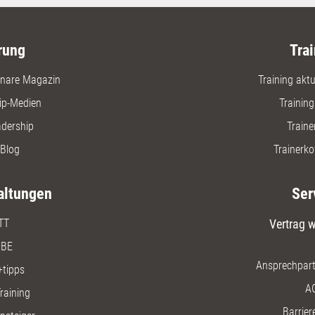
Unsichtba
wertschä
– vom er
rung
Trai
Seminara
nare Magazin
Training aktue
ip-Medien
Trainin
adership
Traine
Blog
Trainerko
altungen
Ser
TT
Vertrag w
BE
Ansprechpart
+tipps
A
raining
Barriere