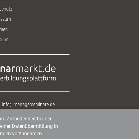
schutz
essum
men
bung
info@managerseminare.de
re Zufriedenheit bei der
einer Datenübermittlung in
tlungen vorzunehmen.