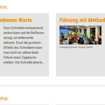
ema:
riebenen Worte
Führung mit Metho
Dass Schreiben entspannend
wirken kann und die Reflexion
anregt, ist mittlerweile
bekannt. Doch die positiven
Effekte des Schreibens kann
managerSeminare Verlags GmbH
man nicht nur alleine beim
Führen eines Tagebuchs
erleben. Die Schreibtrainerin
Alexandra Peischer erklärt,
wie vielfältig Schreibimpulse
auch als Tool in Coaching,
Beratung und Training
eingesetzt werden können.
ema: