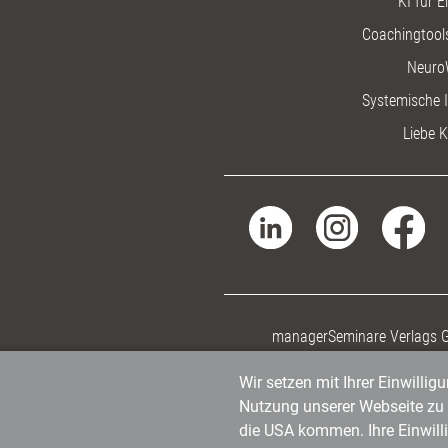
KI für E
Coachingtools
Neuro
Systemische I
Liebe K
managerSeminare Verlags
Wir setzen mit Ihrer Einwilli
Nutzung unserer Webseite zu v
die USA kommen. Ihre Einwill