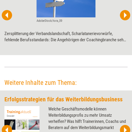
AdobeStock/tora_09
Zersplitterung der Verbandslandschaft, Scharlatanerievorwürfe,
fehlende Berufsstandards: Die Angehörigen der Coachingbranche sehen
sich derzeit mit einigen Herausforderungen konfrontiert – und sind sich
uneinig, wie diese bewältigt werden sollten. Während die einen eine
staatliche Regulierung fordern, setzen die anderen auf eine stärkere
Selbstkontrolle durch die Verbände. Doch gibt es überhaupt einen
Ausweg aus dem Dilemma?
Weitere Inhalte zum Thema:
Erfolgsstrategien für das Weiterbildungsbusiness
Welche Geschäftsmodelle können
Weiterbildungsprofis zu mehr Umsatz
verhelfen? Was hilft Trainerinnen, Coachs und
Beratern auf dem Weiterbildungsmarkt