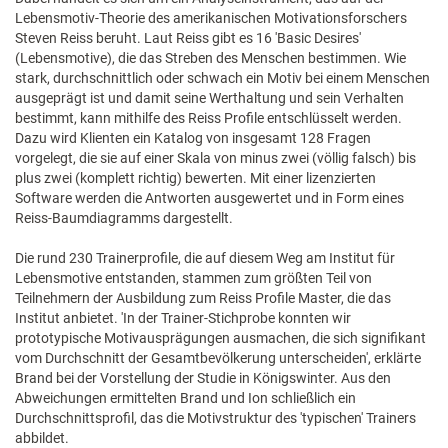
Lebensmotiv-Theorie des amerikanischen Motivationsforschers
Steven Reiss beruht. Laut Reiss gibt es 16 'Basic Desires'
(Lebensmotive), die das Streben des Menschen bestimmen. Wie
stark, durchschnittlich oder schwach ein Motiv bei einem Menschen
ausgeprägt ist und damit seine Werthaltung und sein Verhalten
bestimmt, kann mithilfe des Reiss Profile entschlüsselt werden.
Dazu wird Klienten ein Katalog von insgesamt 128 Fragen
vorgelegt, die sie auf einer Skala von minus zwei (völlig falsch) bis
plus zwei (komplett richtig) bewerten. Mit einer lizenzierten
Software werden die Antworten ausgewertet und in Form eines
Reiss-Baumdiagramms dargestellt.
Die rund 230 Trainerprofile, die auf diesem Weg am Institut für
Lebensmotive entstanden, stammen zum größten Teil von
Teilnehmern der Ausbildung zum Reiss Profile Master, die das
Institut anbietet. 'In der Trainer-Stichprobe konnten wir
prototypische Motivausprägungen ausmachen, die sich signifikant
vom Durchschnitt der Gesamtbevölkerung unterscheiden', erklärte
Brand bei der Vorstellung der Studie in Königswinter. Aus den
Abweichungen ermittelten Brand und Ion schließlich ein
Durchschnittsprofil, das die Motivstruktur des 'typischen' Trainers
abbildet.