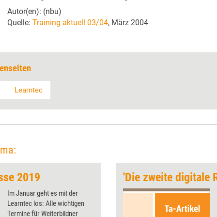
Autor(en): (nbu)
Quelle:
Training aktuell 03/04
, März 2004
enseiten
Learntec
ema:
sse 2019
'Die zweite digitale 
Im Januar geht es mit der
Learntec los: Alle wichtigen
Termine für Weiterbildner