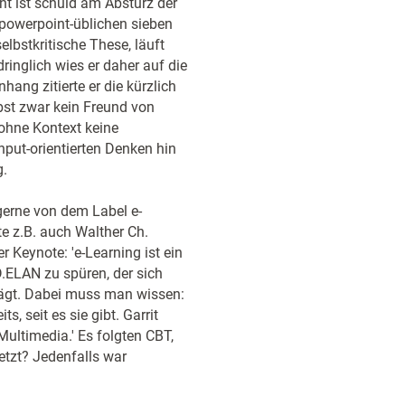
int ist schuld am Absturz der
 powerpoint-üblichen sieben
bstkritische These, läuft
inglich wies er daher auf die
ang zitierte er die kürzlich
elbst zwar kein Freund von
 ohne Kontext keine
nput-orientierten Denken hin
g.
 gerne von dem Label e-
te z.B. auch Walther Ch.
 Keynote: 'e-Learning ist ein
.ELAN zu spüren, der sich
rägt. Dabei muss man wissen:
, seit es sie gibt. Garrit
Multimedia.' Es folgten CBT,
jetzt? Jedenfalls war