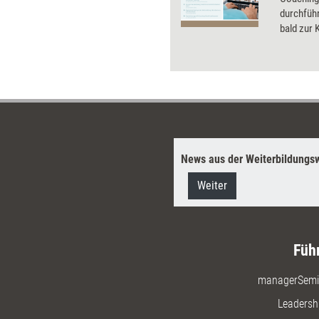
durchführ
bald zur 
Dossier e
der Weite
gibt eine
News aus der Weiterbildungsw
Weiter
Füh
managerSemi
Leadersh