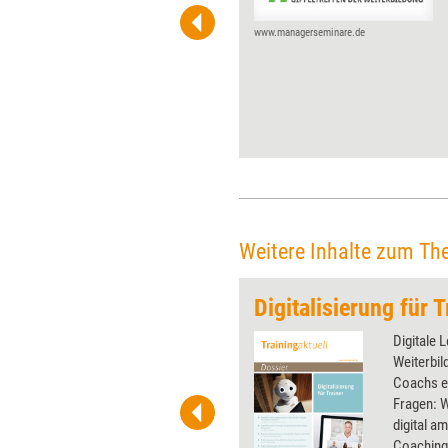
den Start. Durch einen
breiteren Fokus auf
www.managerseminare.de
Bildungsthemen will der
Kongress in seiner 20.
Ausgabe die Zielgruppe der
Coachs und Trainer stärker ins
Visier nehmen.
Weitere Inhalte zum Th
rning
Digitalisierung für T
 wirkungsvolle Grafiken für
Digitale 
 und Pinnwand, für Handouts und
Weiterbil
t-Charts erleichtern Ihre
Coachs e
he. Als Mitglied von Training
Fragen: W
ben Sie Flatrate-Zugriff auf alle
digital a
Coachingi