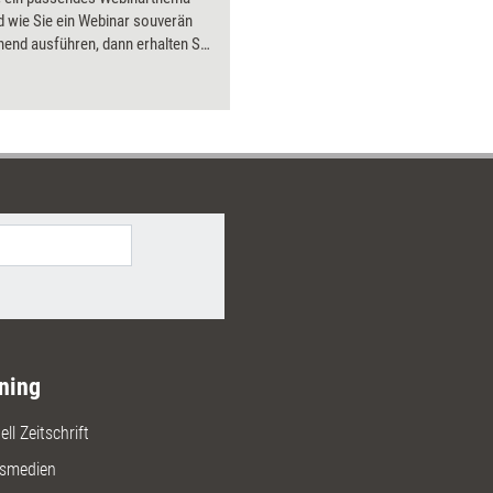
d wie Sie ein Webinar souverän
end ausführen, dann erhalten Sie
 sehr gute Orientierungshilfe.
Lektüre kennen Sie nicht nur die
hen Gegebenheiten eines
, sondern wissen, worauf es bei
vierung Ihres Publikums ankommt.
s helfen Ihnen dabei, Ihr
bot überzeugend und lebendig zu
n. Ihr Publikum wird Spaß an Ihren
 haben und dabei viel erfahren
n.
ning
ll Zeitschrift
gsmedien