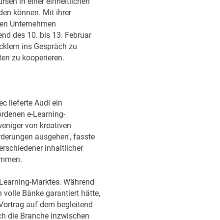
sen in einer einheitlichen
en können. Mit ihrer
reren Unternehmen
nd des 10. bis 13. Februar
cklern ins Gespräch zu
en zu kooperieren.
c lieferte Audi ein
rdenen e-Learning-
eniger von kreativen
derungen ausgehen', fasste
schiedener inhaltlicher
ammen.
-Learning-Marktes. Während
volle Bänke garantiert hätte,
 Vortrag auf dem begleitend
ich die Branche inzwischen