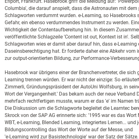
Efiport, Frankfurt. Hasebrook griff die Meldung auf: 'Powerpo
Columbia', die darauf anspielt, dass die Astronauten mit dem
Schlagworten verdummt wurden. e-Learning, so Hasebrooks sel
Gefahr, ein ebenso verdummendes Instrument zu werden. Eindr
Wichtigkeit der Contentaufbereitung hin. In diesem Zusammenh
veröffentlichte Schlagzeile 'Content ist out, Kontext ist in'. S
Schlagworten wies er damit aber darauf hin, dass e-Learning
Daseinsberechtigung hat. Er forderte daher eine Abkehr vom i
zur output-orientierten Bildung, zur Performance-Verbesserun
Hasebrook war übrigens einer der Branchenvertreter, die sich
Learning trennen würden. Er war nicht der einzige: So erläuter
Zimmerli, Gründungspräsident der AutoUni Wolfsburg, in seiner
Wort der Vergangenheit.' Das bekam auch der neue Verband D
mehrfach rechtfertigen musste, warum er das 'e' im Namen t
Die Diskussion um die Schlagworte begleitet die Learntec bereits
Skrock von der SAP AG erinnerte sich: '1995 war es das Wort 
WBT, e-Learning, Blended Learning, integriertes Lernen... und 
Bildungscontrolling das Wort der Worte auf der Messe, und
'e-Learning wird zur Basistechnologie' war der Satz der Sätze.