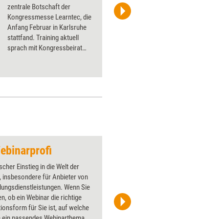
zentrale Botschaft der
Kongressmesse Learntec, die
www.managerSeminare.de
Anfang Februar in Karlsruhe
stattfand. Training aktuell
sprach mit Kongressbeirat
Peter Henning über die 'zweite
Revolution in der Bildung'. Und
was sie mit sich bringen wird.
ebinarprofi
Gemeinsames e-lea
scher Einstieg in die Welt der
Über 1000
 insbesondere für Anbieter von
Flipchart
dungsdienstleistungen. Wenn Sie
PowerPoin
en, ob ein Webinar die richtige
Bildsprac
ionsform für Sie ist, auf welche
aktuell ha
e ein passendes Webinarthema
Bilder.