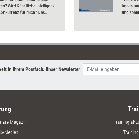
en? Wird Künstliche Intelligenz
finden un
Konkurrenz für mich? Das
und spann
rklärt, was aktuell technisch in
hier eine
rbildung schon möglich ist, und
Nach der 
n Ausblick in die Zukunft.
technisc
Webinars
der Akti
Profitipp
Lernange
vermittel
elt in Ihrem Postfach: Unser Newsletter
Webinaren
und lerne
rung
Trai
nare Magazin
Training aktue
ip-Medien
Trainin