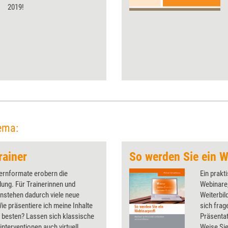
2019!
ema:
rainer
So werden Sie ein W
Lernformate erobern die
Ein prakti
dung. Für Trainerinnen und
Webinare,
nstehen dadurch viele neue
Weiterbil
ie präsentiere ich meine Inhalte
sich frag
m besten? Lassen sich klassische
Präsentat
nterventionen auch virtuell
Weise Si