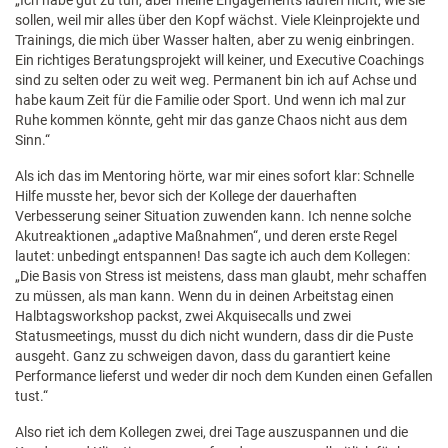
„Ich habe gut zu tun, aber meine Engagements laufen nicht, wie sie
sollen, weil mir alles über den Kopf wächst. Viele Kleinprojekte und
Trainings, die mich über Wasser halten, aber zu wenig einbringen.
Ein richtiges Beratungsprojekt will keiner, und Executive Coachings
sind zu selten oder zu weit weg. Permanent bin ich auf Achse und
habe kaum Zeit für die Familie oder Sport. Und wenn ich mal zur
Ruhe kommen könnte, geht mir das ganze Chaos nicht aus dem
Sinn.“
Als ich das im Mentoring hörte, war mir eines sofort klar: Schnelle
Hilfe musste her, bevor sich der Kollege der dauerhaften
Verbesserung seiner Situation zuwenden kann. Ich nenne solche
Akutreaktionen „adaptive Maßnahmen“, und deren erste Regel
lautet: unbedingt entspannen! Das sagte ich auch dem Kollegen:
„Die Basis von Stress ist meistens, dass man glaubt, mehr schaffen
zu müssen, als man kann. Wenn du in deinen Arbeitstag einen
Halbtagsworkshop packst, zwei Akquisecalls und zwei
Statusmeetings, musst du dich nicht wundern, dass dir die Puste
ausgeht. Ganz zu schweigen davon, dass du garantiert keine
Performance lieferst und weder dir noch dem Kunden einen Gefallen
tust.“
Also riet ich dem Kollegen zwei, drei Tage auszuspannen und die