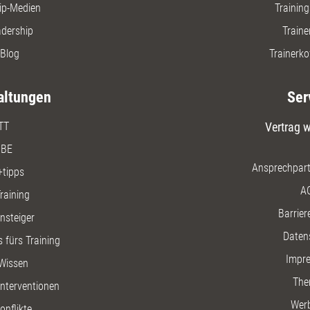
ip-Medien
Trainin
adership
Traine
Blog
Trainerko
altungen
Ser
TT
Vertrag w
BE
Ansprechpart
+tipps
A
raining
Barriere
insteiger
Daten
 fürs Training
Impr
Wissen
The
nterventionen
Wer
onflikte