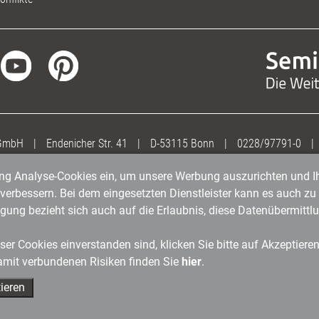
 GmbH
|
Endenicher Str. 41
|
D-53115 Bonn
|
0228/97791-0
|
gung Analyse-Cookies ein, um unsere Werbung auszurichten und Ih
erbessern. Bei dem eingesetzten Dienstleister kann es auch zu 
igung bezieht sich auch auf die Erlaubnis, diese Datenübermit
er Cookies einverstanden sind, klicken Sie bitte auf Akzeptiere
amit verbundenen Risiken finden Sie
hier
.
ieren