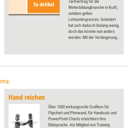
Tarifvertrag für die
Weiterbildungbranche in Kraft,
seitdem gelten
Lohnuntergrenzen. Geändert
hat sich dadurch bislang wenig,
doch das könnte nun anders
werden: Mit der Verlängerung
des Vertrages wurden für die
neuen Bundesländer
Lohnerhöhungen von elf
Prozent beschlossen.
ema:
Hand reichen
Über 1000 wirkungsvolle Grafiken für
Flipchart und Pinnwand, für Handouts und
PowerPoint-Charts erleichtern Ihre
Bildsprache. Als Mitglied von Training