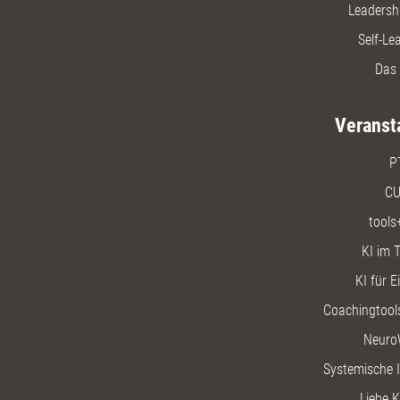
Leadersh
Self-Le
Das 
Veranst
P
CU
tools
KI im T
KI für E
Coachingtools
Neuro
Systemische I
Liebe K