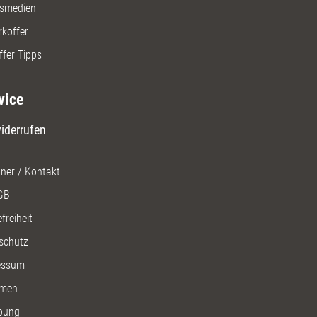
gsmedien
rkoffer
ffer Tipps
vice
iderrufen
ner / Kontakt
GB
freiheit
schutz
essum
men
bung