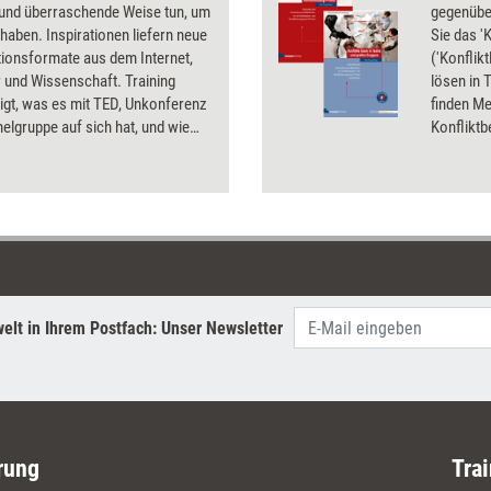
 und überraschende Weise tun, um
gegenübe
 haben. Inspirationen liefern neue
Sie das '
tionsformate aus dem Internet,
('Konflik
r und Wissenschaft. Training
lösen in 
eigt, was es mit TED, Unkonferenz
finden Me
lgruppe auf sich hat, und wie
Konfliktb
diese Formate nutzen können.
: Wie alte Präsentationen dank
ols aufgepeppt werden können.
elt in Ihrem Postfach: Unser Newsletter
rung
Trai