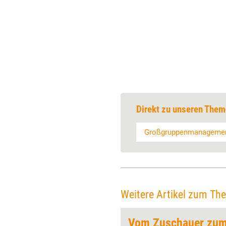
Direkt zu unseren Them
Großgruppenmanageme
Weitere Artikel zum Th
mik
Vom Zuschauer zum