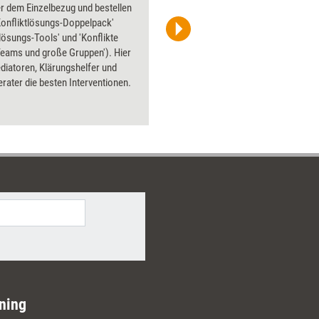
r dem Einzelbezug und bestellen
PowerPoin
Konfliktlösungs-Doppelpack'
Bildsprac
tlösungs-Tools' und 'Konflikte
aktuell ha
Teams und große Gruppen'). Hier
Bilder.
diatoren, Klärungshelfer und
erater die besten Interventionen.
ning