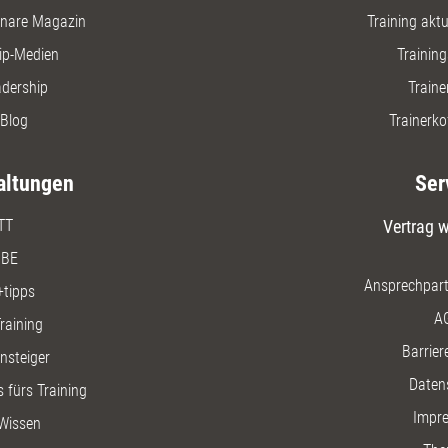
nare Magazin
Training aktue
ip-Medien
Trainin
adership
Traine
Blog
Trainerko
altungen
Ser
TT
Vertrag w
BE
Ansprechpart
+tipps
A
raining
Barriere
insteiger
Daten
 fürs Training
Impr
Wissen