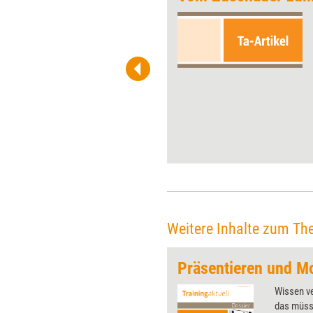
Die Zeiten, in denen Change
von oben verordnet wurde,
sind weitgehend vorbei. Heute
wird eher auf Beteiligung
gesetzt. Ein gutes Format
dafür ist 'congress in motion'.
Elena Singer und Carmen
Windisch erklären, was ihr
Großgruppenformat
ausmacht.
Weitere Inhalte zum Th
 wirkungsvolle Grafiken für
Wissen ve
 und Pinnwand, für Handouts und
das müss