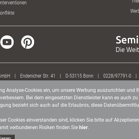
The
nterventionen
Wer
onflikte
 GmbH
|
Endenicher Str. 41
|
D-53115 Bonn
|
0228/97791-0
|
gung Analyse-Cookies ein, um unsere Werbung auszurichten und Ih
erbessern. Bei dem eingesetzten Dienstleister kann es auch zu 
igung bezieht sich auch auf die Erlaubnis, diese Datenübermit
er Cookies einverstanden sind, klicken Sie bitte auf Akzeptiere
amit verbundenen Risiken finden Sie
hier
.
ieren