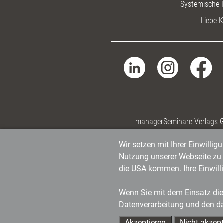
Systemische I
Liebe K
managerSeminare Verlags
Wir setzen mit Ihrer Einwilli
Nutzung unserer Webseite zu v
die USA kommen. Ihre Einwill
Wenn Sie mit dem Einsatz dies
Datenverarbeitung und den d
Akzeptieren
Nicht akzept