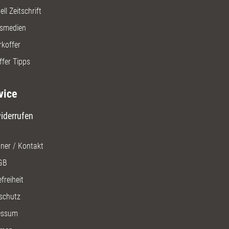
ll Zeitschrift
gsmedien
rkoffer
ffer Tipps
vice
iderrufen
ner / Kontakt
GB
freiheit
schutz
essum