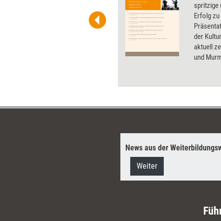
t-Charts erleichtern Ihre
spritzige
he. Als Mitglied von Training
Erfolg zu
ben Sie Flatrate-Zugriff auf alle
Präsenta
der Kultu
aktuell z
und Murme
Trainer 
Außerdem
neuer To
News aus der Weiterbildungsw
Weiter
Füh