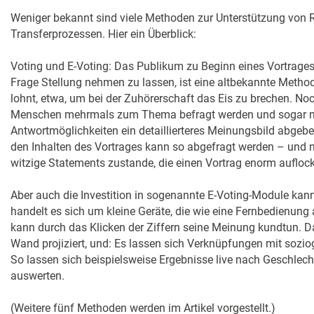
Weniger bekannt sind viele Methoden zur Unterstützung von R
Transferprozessen. Hier ein Überblick:
Voting und E-Voting: Das Publikum zu Beginn eines Vortrages
Frage Stellung nehmen zu lassen, ist eine altbekannte Method
lohnt, etwa, um bei der Zuhörerschaft das Eis zu brechen. Noc
Menschen mehrmals zum Thema befragt werden und sogar m
Antwortmöglichkeiten ein detaillierteres Meinungsbild abge
den Inhalten des Vortrages kann so abgefragt werden – und 
witzige Statements zustande, die einen Vortrag enorm aufloc
Aber auch die Investition in sogenannte E-Voting-Module kan
handelt es sich um kleine Geräte, die wie eine Fernbedienun
kann durch das Klicken der Ziffern seine Meinung kundtun. Da
Wand projiziert, und: Es lassen sich Verknüpfungen mit sozio
So lassen sich beispielsweise Ergebnisse live nach Geschlech
auswerten.
(Weitere fünf Methoden werden im Artikel vorgestellt.)