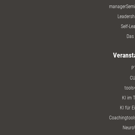
managerSemi
Leadersh
Self-Le
Das 
Veranst
P
CU
tools
KI im T
KI für E
Coachingtools
Neuro