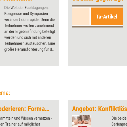
Die Welt der Fachtagungen,
Kongresse und Symposien
verändert sich rapide. Denn die
Teilnehmer wollen zunehmend
an der Ergebnisfindung beteiligt
werden und sich mit anderen
Teilnehmern austauschen. Eine
große Herausforderung für die
Moderation derartiger
Veranstaltungsformate.
Großgruppenmoderatorin
Bettina Kerschbaumer-
Schramek erklärt, wie
Mitmach-Events gelingen.
ema:
Präsentieren und Moderieren: Formate, Methoden, Tools
rmitteln und Wissen vernetzen -
Die beide
en Trainer auf möglichst
Serienpre