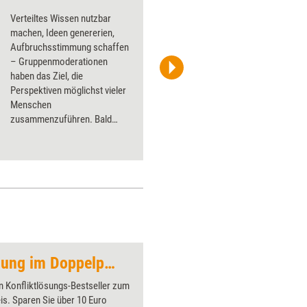
Verteiltes Wissen nutzbar
machen, Ideen genererien,
Aufbruchs­stimmung schaffen
– Gruppenmoderationen
haben das Ziel, die
frischer wind
Perspektiven möglichst vieler
Menschen
zusammenzuführen. Bald
können Moderatoren ein
neues Verfahren einsetzen,
das der Berliner Berater
Alexander Tornow entwickelt
hat. In Training aktuell stellt er
es vor.
Angebot: Konfliktlösung im Doppelpack
Tandem
n Konfliktlösungs-Bestseller zum
Über 1000
is. Sparen Sie über 10 Euro
Flipchart